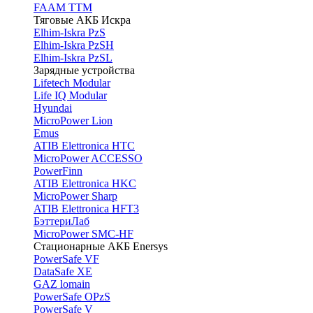
FAAM TTM
Тяговые АКБ Искра
Elhim-Iskra PzS
Elhim-Iskra PzSH
Elhim-Iskra PzSL
Зарядные устройства
Lifetech Modular
Life IQ Modular
Hyundai
MicroPower Lion
Emus
ATIB Elettronica HTC
MicroPower ACCESSO
PowerFinn
ATIB Elettronica HKC
MicroPower Sharp
ATIB Elettronica HFT3
БэттериЛаб
MicroPower SMC-HF
Стационарные АКБ Enersys
PowerSafe VF
DataSafe XE
GAZ lomain
PowerSafe OPzS
PowerSafe V