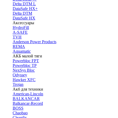
Delta DTM L
DataSafe HX+
Delta DTM
DataSafe HX
Аксессуары
HydroFill
A-SAFE
TVH
Anderson Power Products
REMA
Aquamatic
АКБ малой тяги
Powerbloc FPT
Powerbloc TP
NexSys Bloc
Odyssey
Hawker XFC
Trojan
Акб для техники
American-Lincoln
BALKANCAR
Balkancar-Record
BOSS
Chaobao
Cleanfix