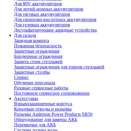
Для 80V аккумуляторов
Для литий-ионных аккумуляторов
Для тяговых аккумуляторов
Для свинцово-кислотных аккумуляторов
Для гелевых аккумуляторов
Десульфатирующие зарядные устройства
Для склада
Зарядная комната
Пожарная безопасность
Защитные ограждения
Бордюрные ограждения
Защита стоек стеллажей
Защитные ограждения для торцов стеллажей
Защитные столбы
Сервис
Обучение персонала
Разовые сервисные работы
Постоянное сервисное сопровожение
Аксессуары
Взрывозащищенные корпуса
Концевые отводы и разъемы
Разъемы Anderson Power Products SB50
Оборудование для замены АКБ
Перемычки для АКБ
Система долива воды