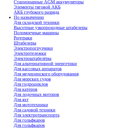
Стационарные AGM аккумуляторы
Элементы тяговой АКБ
АКБ глубокого разряда
По назначению
Для складской техники
Высотные узкопроходные штабелеры
Поломоечные машины
Ричтраки
Штабелеры
Электропогрузчики
Электротележки
Электроштабелёры
Для альтернативной энергетики
Для кассовых аппаратов
Для медицинского оборудования
Для морских судов
Для гидроциклов
Для катеров
Для лодочных моторов
Для яхт
Для мототехники
Для садовой техники
Для электротранспорта
Для гольфкаров
Для гольфкаров