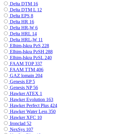
Delta DTM
16
Delta DTM L
12
Delta EPS
8
Delta HR
16
Delta HR-W
6
Delta HRL
14
Delta HRL-W
11
Elhim-Iskra PzS
228
Elhim-Iskra PzSH
288
Elhim-Iskra PzSL
240
FAAM TOP
337
FAAM TTM
406
GAZ lomain
204
Genesis EP
5
Genesis NP
56
Hawker ATEX
1
Hawker Evolution
163
Hawker Perfect Plus
424
Hawker Water Less
350
Hawker XFC
10
Ironclad
52
NexSys
107