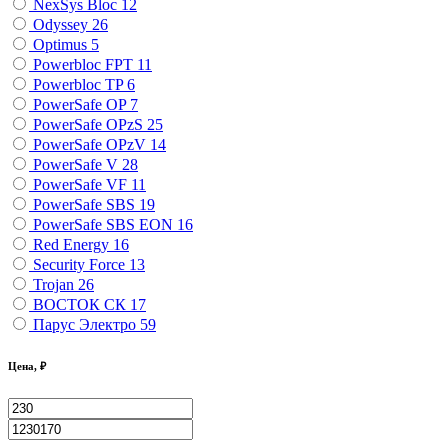
NexSys Bloc
12
Odyssey
26
Optimus
5
Powerbloc FPT
11
Powerbloc TP
6
PowerSafe OP
7
PowerSafe OPzS
25
PowerSafe OPzV
14
PowerSafe V
28
PowerSafe VF
11
PоwerSafe SBS
19
PоwerSafe SBS EON
16
Red Energy
16
Security Force
13
Trojan
26
ВОСТОК СК
17
Парус Электро
59
Цена, ₽