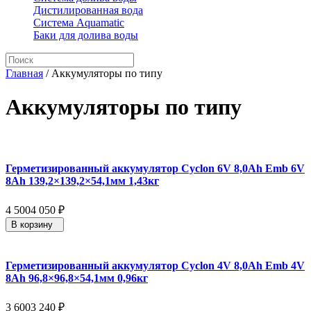
Дистилированная вода
Система Aquamatic
Баки для долива воды
Главная
/
Аккумуляторы по типу
Аккумуляторы по типу
Герметизированный аккумулятор Cyclon 6V 8,0Ah Emb 6V
8Ah 139,2×139,2×54,1мм 1,43кг
4 500
4 050
₽
В корзину
Герметизированный аккумулятор Cyclon 4V 8,0Ah Emb 4V
8Ah 96,8×96,8×54,1мм 0,96кг
3 600
3 240
₽