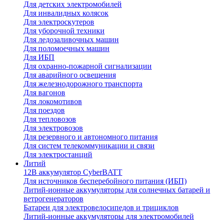
Для детских электромобилей
Для инвалидных колясок
Для электроскутеров
Для уборочной техники
Для ледозаливочных машин
Для поломоечных машин
Для ИБП
Для охранно-пожарной сигнализации
Для аварийного освещения
Для железнодорожного транспорта
Для вагонов
Для локомотивов
Для поездов
Для тепловозов
Для электровозов
Для резервного и автономного питания
Для систем телекоммуникации и связи
Для электростанций
Литий
12В аккумулятор CyberBATT
Для источников бесперебойного питания (ИБП)
Литий-ионные аккумуляторы для солнечных батарей и
ветрогенераторов
Батареи для электровелосипедов и трициклов
Литий-ионные аккумуляторы для электромобилей