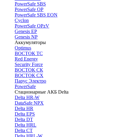
PоwerSafe SBS
PowerSafe OP
PоwerSafe SBS EON
Cyclon
PowerSafe OPzV
Genesis EP
Genesis NP
Аккумуляторы
Optimus
ВОСТОК ТС
Red Energy
Security Force
ВОСТОК СК
ВОСТОК СХ
Парус Электро
PowerSafe
Стационарные АКБ Delta
Delta HR-W
DataSafe NPX
Delta HR
Delta EPS
Delta DT
Delta HRL
Delta CT
Delta HRL-W