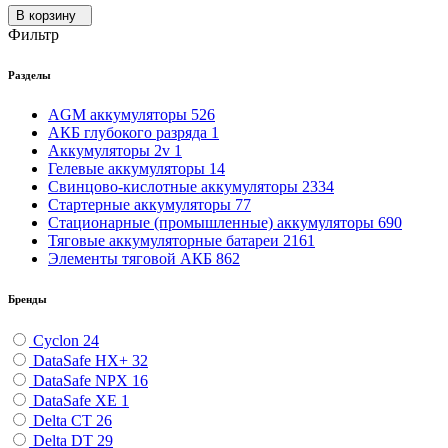
В корзину
Фильтр
Разделы
AGM аккумуляторы
526
АКБ глубокого разряда
1
Аккумуляторы 2v
1
Гелевые аккумуляторы
14
Свинцово-кислотные аккумуляторы
2334
Стартерные аккумуляторы
77
Стационарные (промышленные) аккумуляторы
690
Тяговые аккумуляторные батареи
2161
Элементы тяговой АКБ
862
Бренды
Cyclon
24
DataSafe HX+
32
DataSafe NPX
16
DataSafe XE
1
Delta CT
26
Delta DT
29