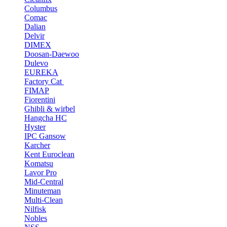
Columbus
Comac
Dalian
Delvir
DIMEX
Doosan-Daewoo
Dulevo
EUREKA
Factory Cat
FIMAP
Fiorentini
Ghibli & wirbel
Hangcha HC
Hyster
IPC Gansow
Karcher
Kent Euroclean
Komatsu
Lavor Pro
Mid-Central
Minuteman
Multi-Clean
Nilfisk
Nobles