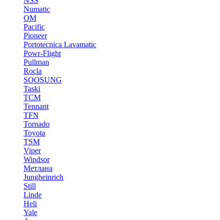
NSS
Numatic
OM
Pacific
Pioneer
Portotecnica Lavamatic
Powr-Flight
Pullman
Rocla
SOOSUNG
Taski
TCM
Tennant
TFN
Tornado
Toyota
TSM
Viper
Windsor
Метлана
Jungheinrich
Still
Linde
Heli
Yale