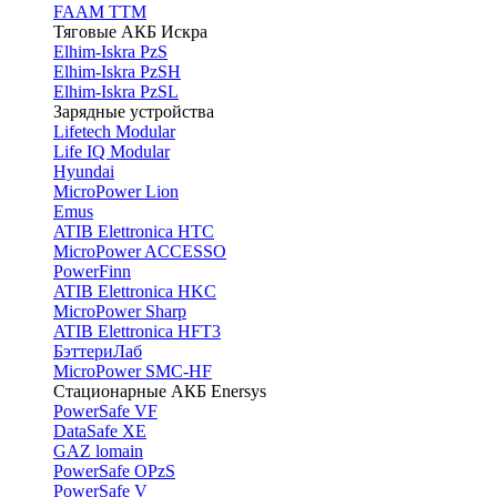
FAAM TTM
Тяговые АКБ Искра
Elhim-Iskra PzS
Elhim-Iskra PzSH
Elhim-Iskra PzSL
Зарядные устройства
Lifetech Modular
Life IQ Modular
Hyundai
MicroPower Lion
Emus
ATIB Elettronica HTC
MicroPower ACCESSO
PowerFinn
ATIB Elettronica HKC
MicroPower Sharp
ATIB Elettronica HFT3
БэттериЛаб
MicroPower SMC-HF
Стационарные АКБ Enersys
PowerSafe VF
DataSafe XE
GAZ lomain
PowerSafe OPzS
PowerSafe V