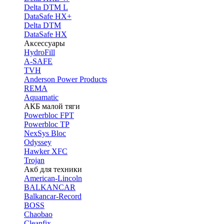
Delta DTM L
DataSafe HX+
Delta DTM
DataSafe HX
Аксессуары
HydroFill
A-SAFE
TVH
Anderson Power Products
REMA
Aquamatic
АКБ малой тяги
Powerbloc FPT
Powerbloc TP
NexSys Bloc
Odyssey
Hawker XFC
Trojan
Акб для техники
American-Lincoln
BALKANCAR
Balkancar-Record
BOSS
Chaobao
Cleanfix