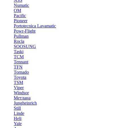
NSS
Numatic
OM
Pacific
Pioneer
Portotecnica Lavamatic
Powr-Flight
Pullman
Rocla
SOOSUNG
Taski
TCM
Tennant
TFN
Tornado
Toyota
TSM
Viper
Windsor
Метлана
Jungheinrich
Still
Linde
Heli
Yale