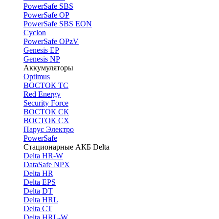
PоwerSafe SBS
PowerSafe OP
PоwerSafe SBS EON
Cyclon
PowerSafe OPzV
Genesis EP
Genesis NP
Аккумуляторы
Optimus
ВОСТОК ТС
Red Energy
Security Force
ВОСТОК СК
ВОСТОК СХ
Парус Электро
PowerSafe
Стационарные АКБ Delta
Delta HR-W
DataSafe NPX
Delta HR
Delta EPS
Delta DT
Delta HRL
Delta CT
Delta HRL-W