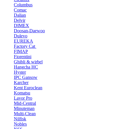
Columbus
Comac
Dalian
Delvir
DIMEX
Doosan-Daewoo
Dulevo
EUREKA
Factory Cat
FIMAP
Fiorentini
Ghibli & wirbel
Hangcha HC
Hyster
IPC Gansow
Karcher
Kent Euroclean
Komatsu
Lavor Pro
Mid-Central
Minuteman
Multi-Clean
Nilfisk
Nobles