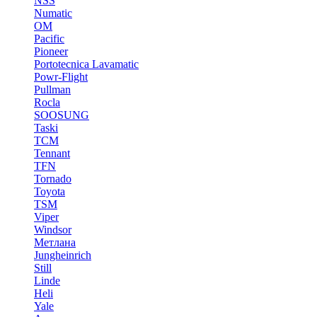
NSS
Numatic
OM
Pacific
Pioneer
Portotecnica Lavamatic
Powr-Flight
Pullman
Rocla
SOOSUNG
Taski
TCM
Tennant
TFN
Tornado
Toyota
TSM
Viper
Windsor
Метлана
Jungheinrich
Still
Linde
Heli
Yale