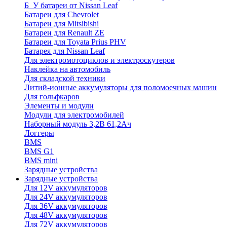
Б_У батареи от Nissan Leaf
Батареи для Chevrolet
Батареи для Mitsibishi
Батареи для Renault ZE
Батареи для Toyata Prius PHV
Батарея для Nissan Leaf
Для электромотоциклов и электроскутеров
Наклейка на автомобиль
Для складской техники
Литий-ионные аккумуляторы для поломоечных машин
Для гольфкаров
Элементы и модули
Модули для электромобилей
Наборный модуль 3,2В 61,2Ач
Логгеры
BMS
BMS G1
BMS mini
Зарядные устройства
Зарядные устройства
Для 12V аккумуляторов
Для 24V аккумуляторов
Для 36V аккумуляторов
Для 48V аккумуляторов
Для 72V аккумуляторов