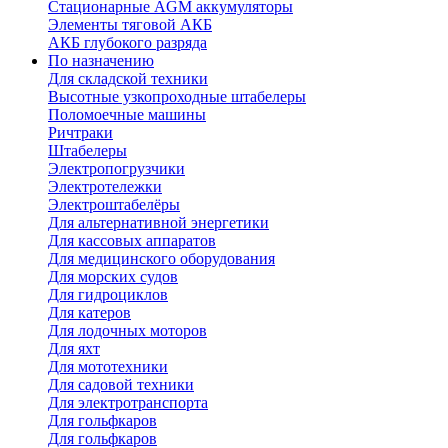
Стационарные AGM аккумуляторы
Элементы тяговой АКБ
АКБ глубокого разряда
По назначению
Для складской техники
Высотные узкопроходные штабелеры
Поломоечные машины
Ричтраки
Штабелеры
Электропогрузчики
Электротележки
Электроштабелёры
Для альтернативной энергетики
Для кассовых аппаратов
Для медицинского оборудования
Для морских судов
Для гидроциклов
Для катеров
Для лодочных моторов
Для яхт
Для мототехники
Для садовой техники
Для электротранспорта
Для гольфкаров
Для гольфкаров