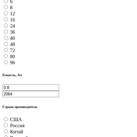
6
8
12
16
24
36
40
48
72
80
96
Емкость, Ач
Страна производитель
США
Россия
Китай