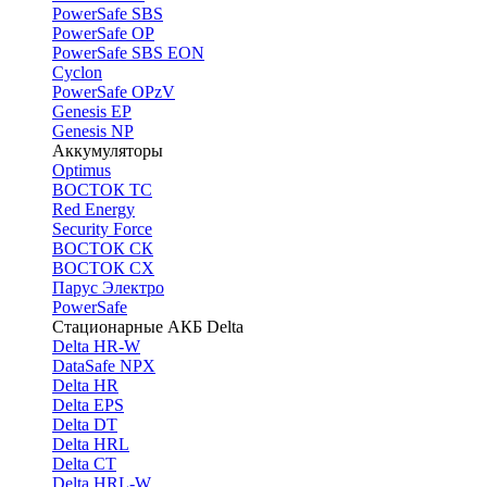
PоwerSafe SBS
PowerSafe OP
PоwerSafe SBS EON
Cyclon
PowerSafe OPzV
Genesis EP
Genesis NP
Аккумуляторы
Optimus
ВОСТОК ТС
Red Energy
Security Force
ВОСТОК СК
ВОСТОК СХ
Парус Электро
PowerSafe
Стационарные АКБ Delta
Delta HR-W
DataSafe NPX
Delta HR
Delta EPS
Delta DT
Delta HRL
Delta CT
Delta HRL-W