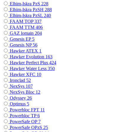
Elhim-Iskra PzS
228
Elhim-Iskra PzSH
288
Elhim-Iskra PzSL
240
FAAM TOP
337
FAAM TTM
406
GAZ lomain
204
Genesis EP
5
Genesis NP
56
Hawker ATEX
1
Hawker Evolution
163
Hawker Perfect Plus
424
Hawker Water Less
350
Hawker XFC
10
Ironclad
52
NexSys
107
NexSys Bloc
12
Odyssey
26
Optimus
5
Powerbloc FPT
11
Powerbloc TP
6
PowerSafe OP
7
PowerSafe OPzS
25