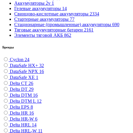
Аккумуляторы 2v
1
Гелевые аккумуляторы
14
Свинцово-кислотные аккумуляторы
2334
Стартерные аккумуляторы
77
Стационарные (промышленные) аккумуляторы
690
Тяговые аккумуляторные батареи
2161
Элементы тяговой АКБ
862
Бренды
Cyclon
24
DataSafe HX+
32
DataSafe NPX
16
DataSafe XE
1
Delta CT
26
Delta DT
29
Delta DTM
16
Delta DTM L
12
Delta EPS
8
Delta HR
16
Delta HR-W
6
Delta HRL
14
Delta HRL-W
11