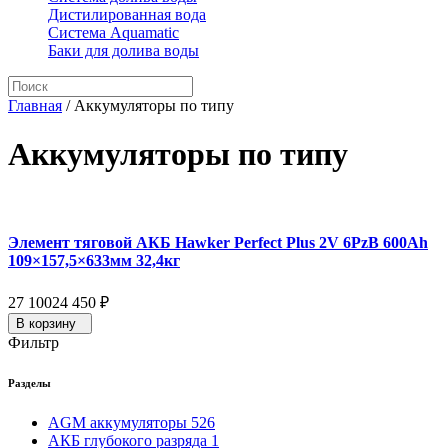
Дистилированная вода
Система Aquamatic
Баки для долива воды
Главная
/
Аккумуляторы по типу
Аккумуляторы по типу
Элемент тяговой АКБ Hawker Perfect Plus 2V 6PzB 600Ah
109×157,5×633мм 32,4кг
27 100
24 450
₽
В корзину
Фильтр
Разделы
AGM аккумуляторы
526
АКБ глубокого разряда
1