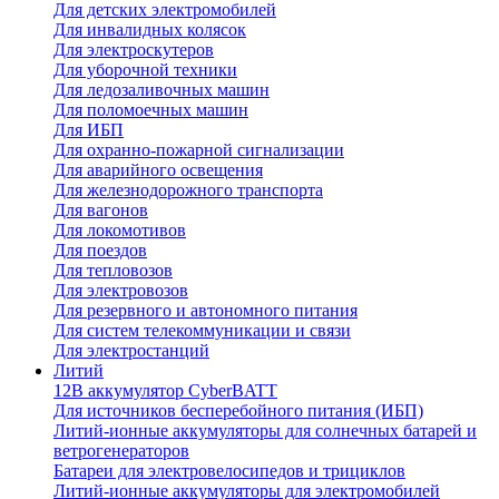
Для детских электромобилей
Для инвалидных колясок
Для электроскутеров
Для уборочной техники
Для ледозаливочных машин
Для поломоечных машин
Для ИБП
Для охранно-пожарной сигнализации
Для аварийного освещения
Для железнодорожного транспорта
Для вагонов
Для локомотивов
Для поездов
Для тепловозов
Для электровозов
Для резервного и автономного питания
Для систем телекоммуникации и связи
Для электростанций
Литий
12В аккумулятор CyberBATT
Для источников бесперебойного питания (ИБП)
Литий-ионные аккумуляторы для солнечных батарей и
ветрогенераторов
Батареи для электровелосипедов и трициклов
Литий-ионные аккумуляторы для электромобилей