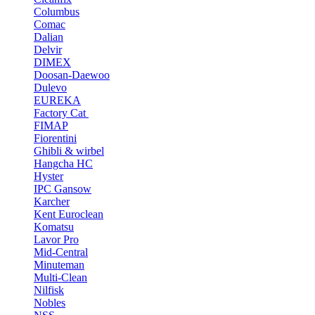
Columbus
Comac
Dalian
Delvir
DIMEX
Doosan-Daewoo
Dulevo
EUREKA
Factory Cat
FIMAP
Fiorentini
Ghibli & wirbel
Hangcha HC
Hyster
IPC Gansow
Karcher
Kent Euroclean
Komatsu
Lavor Pro
Mid-Central
Minuteman
Multi-Clean
Nilfisk
Nobles