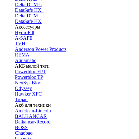
Delta DTM L
DataSafe HX+
Delta DTM
DataSafe HX
Аксессуары
HydroFill
A-SAFE
TVH
Anderson Power Products
REMA
Aquamatic
АКБ малой тяги
Powerbloc FPT
Powerbloc TP
NexSys Bloc
Odyssey
Hawker XFC
Trojan
Акб для техники
American-Lincoln
BALKANCAR
Balkancar-Record
BOSS
Chaobao
Cleanfix