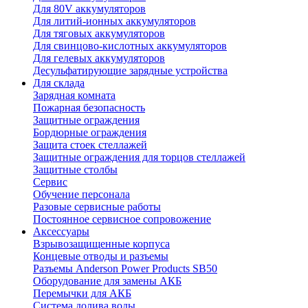
Для 80V аккумуляторов
Для литий-ионных аккумуляторов
Для тяговых аккумуляторов
Для свинцово-кислотных аккумуляторов
Для гелевых аккумуляторов
Десульфатирующие зарядные устройства
Для склада
Зарядная комната
Пожарная безопасность
Защитные ограждения
Бордюрные ограждения
Защита стоек стеллажей
Защитные ограждения для торцов стеллажей
Защитные столбы
Сервис
Обучение персонала
Разовые сервисные работы
Постоянное сервисное сопровожение
Аксессуары
Взрывозащищенные корпуса
Концевые отводы и разъемы
Разъемы Anderson Power Products SB50
Оборудование для замены АКБ
Перемычки для АКБ
Система долива воды