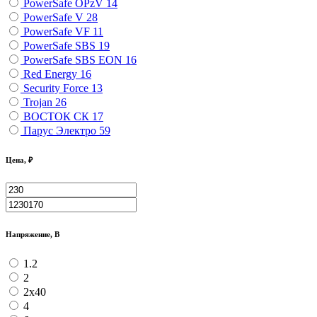
PowerSafe OPzV
14
PowerSafe V
28
PowerSafe VF
11
PоwerSafe SBS
19
PоwerSafe SBS EON
16
Red Energy
16
Security Force
13
Trojan
26
ВОСТОК СК
17
Парус Электро
59
Цена, ₽
Напряжение, В
1.2
2
2х40
4