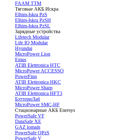
FAAM TTM
Тяговые АКБ Искра
Elhim-Iskra PzS
Elhim-Iskra PzSH
Elhim-Iskra PzSL
Зарядные устройства
Lifetech Modular
Life IQ Modular
Hyundai
MicroPower Lion
Emus
ATIB Elettronica HTC
MicroPower ACCESSO
PowerFinn
ATIB Elettronica HKC
MicroPower Sharp
ATIB Elettronica HFT3
БэттериЛаб
MicroPower SMC-HF
Стационарные АКБ Enersys
PowerSafe VF
DataSafe XE
GAZ lomain
PowerSafe OPzS
PowerSafe V