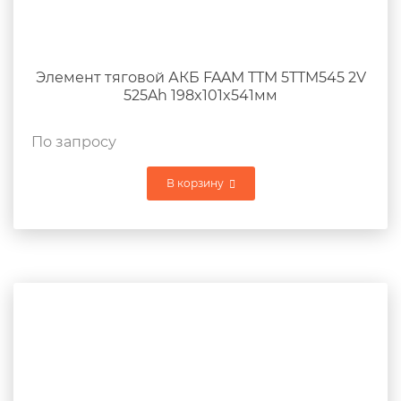
Элемент тяговой АКБ FAAM TTM 5TTM545 2V
525Ah 198x101x541мм
По запросу
В корзину