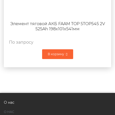
Элемент тяговой АКБ FAAM TOP 5TOP545 2V
525Ah 198x101x541мм
По запросу
В корзину
О нас
О НАС