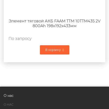
Элемент тяговой АКБ FAAM TTM 10TTM435 2V
800Ah 198x192x433мм
По запросу
В корзину
О нас
О НАС