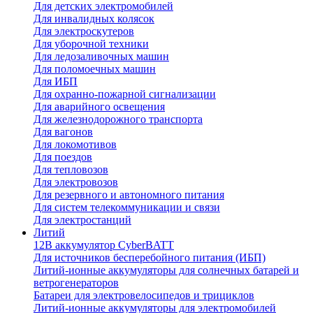
Для детских электромобилей
Для инвалидных колясок
Для электроскутеров
Для уборочной техники
Для ледозаливочных машин
Для поломоечных машин
Для ИБП
Для охранно-пожарной сигнализации
Для аварийного освещения
Для железнодорожного транспорта
Для вагонов
Для локомотивов
Для поездов
Для тепловозов
Для электровозов
Для резервного и автономного питания
Для систем телекоммуникации и связи
Для электростанций
Литий
12В аккумулятор CyberBATT
Для источников бесперебойного питания (ИБП)
Литий-ионные аккумуляторы для солнечных батарей и
ветрогенераторов
Батареи для электровелосипедов и трициклов
Литий-ионные аккумуляторы для электромобилей