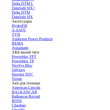
Delta DTM L
DataSafe HX+
Delta DTM
DataSafe HX
Аксессуары
HydroFill
A-SAFE
TVH
Anderson Power Products
REMA
Aquamatic
АКБ малой тяги
Powerbloc FPT
Powerbloc TP
NexSys Bloc
Odyssey
Hawker XFC
Trojan
Акб для техники
American-Lincoln
BALKANCAR
Balkancar-Record
BOSS
Chaobao
Cleanfix