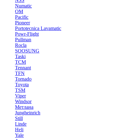
NSS
Numatic
OM
Pacific
Pioneer
Portotecnica Lavamatic
Powr-Flight
Pullman
Rocla
SOOSUNG
Taski
TCM
Tennant
TFN
Tornado
Toyota
TSM
Viper
Windsor
Метлана
Jungheinrich
Still
Linde
Heli
Yale