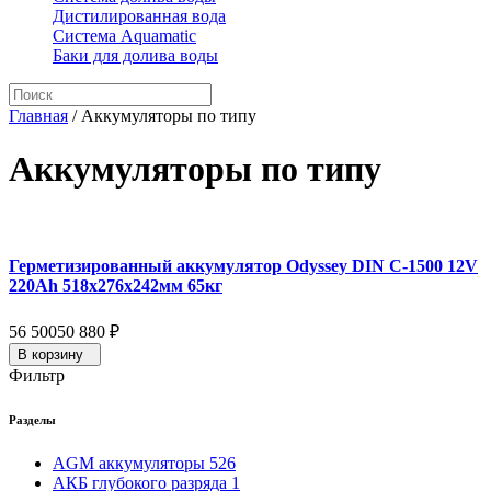
Дистилированная вода
Система Aquamatic
Баки для долива воды
Главная
/
Аккумуляторы по типу
Аккумуляторы по типу
Герметизированный аккумулятор Odyssey DIN C-1500 12V
220Ah 518x276x242мм 65кг
56 500
50 880
₽
В корзину
Фильтр
Разделы
AGM аккумуляторы
526
АКБ глубокого разряда
1