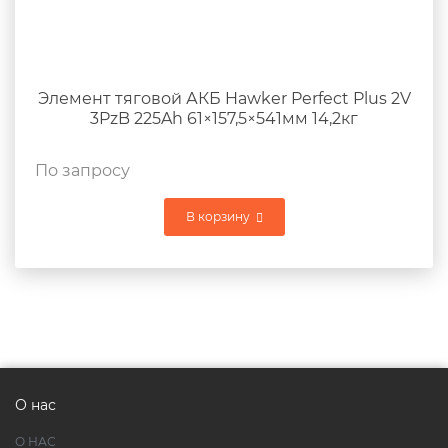
Элемент тяговой АКБ Hawker Perfect Plus 2V
3PzB 225Ah 61×157,5×541мм 14,2кг
По запросу
В корзину
О нас
О НАС