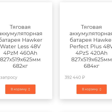
Тяговая
Тяговая
аккумуляторная
аккумуляторна
батарея Hawker
батарея Hawke
Water Less 48V
Perfect Plus 48
4PzM 460Ah
4PzS 420Ah
827x519x625мм
827x519x625мм
682кг
684кг
 запросу
392 440
₽
В корзину
В корзину