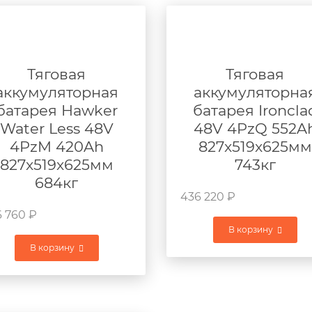
Тяговая
Тяговая
аккумуляторная
аккумуляторна
батарея Hawker
батарея Ironcla
Water Less 48V
48V 4PzQ 552A
4PzM 420Ah
827x519x625мм
827x519x625мм
743кг
684кг
436 220
₽
6 760
₽
В корзину
В корзину