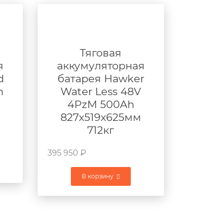
Тяговая
я
аккумуляторная
d
батарея Hawker
h
Water Less 48V
4PzM 500Ah
827x519x625мм
712кг
395 950
₽
В корзину