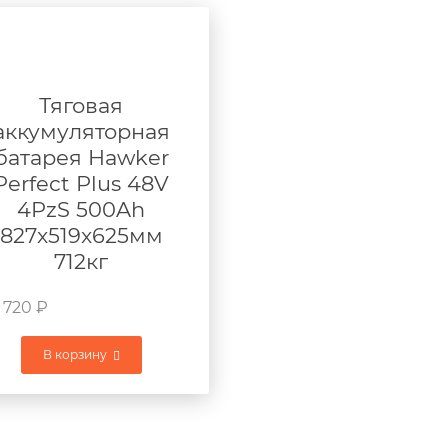
Тяговая
аккумуляторная
батарея Hawker
Perfect Plus 48V
4PzS 500Ah
827x519x625мм
712кг
 720
₽
В корзину