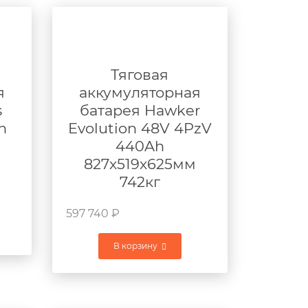
Тяговая
я
аккумуляторная
s
батарея Hawker
h
Evolution 48V 4PzV
440Ah
827x519x625мм
742кг
597 740
₽
В корзину