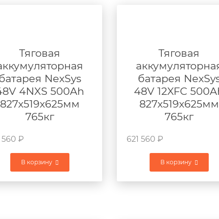
Тяговая
Тяговая
аккумуляторная
аккумуляторна
батарея NexSys
батарея NexSy
48V 4NXS 500Ah
48V 12XFC 500A
827x519x625мм
827x519x625мм
765кг
765кг
 560
₽
621 560
₽
В корзину
В корзину