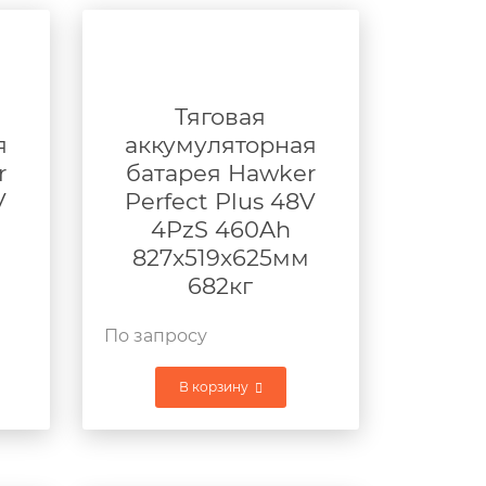
Тяговая
я
аккумуляторная
r
батарея Hawker
V
Perfect Plus 48V
4PzS 460Ah
827x519x625мм
682кг
По запросу
В корзину