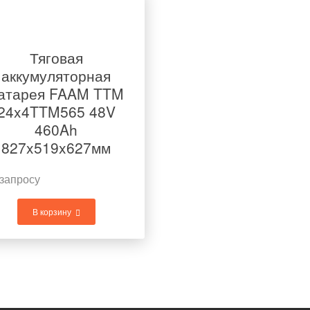
Тяговая
аккумуляторная
атарея FAAM TTM
24x4TTM565 48V
460Ah
827x519x627мм
запросу
В корзину