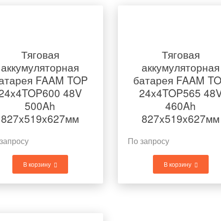
Тяговая
Тяговая
аккумуляторная
аккумуляторная
атарея FAAM TOP
батарея FAAM T
24x4TOP600 48V
24x4TOP565 48
500Ah
460Ah
827x519x627мм
827x519x627мм
запросу
По запросу
В корзину
В корзину