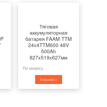
Тяговая
аккумуляторная
OP
батарея FAAM TTM
V
24x4TTM600 48V
500Ah
827x519x627мм
По запросу
В корзину