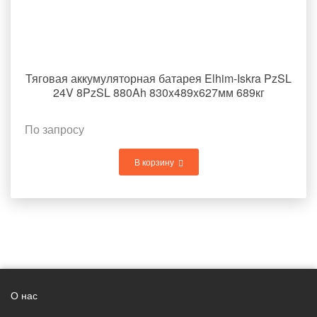
Тяговая аккумуляторная батарея Elhim-Iskra PzSL
24V 8PzSL 880Ah 830x489x627мм 689кг
По запросу
В корзину
О нас