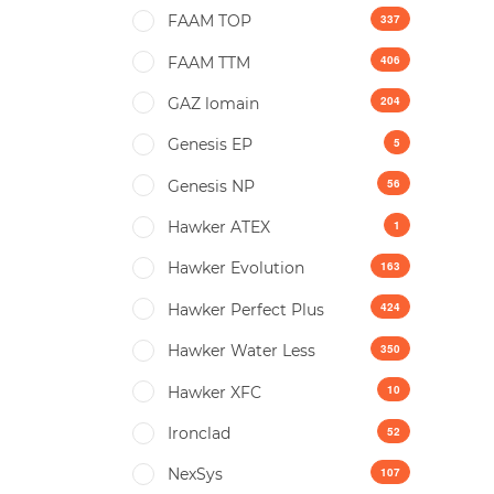
337
FAAM TOP
406
FAAM TTM
204
GAZ lomain
5
Genesis EP
56
Genesis NP
1
Hawker ATEX
163
Hawker Evolution
424
Hawker Perfect Plus
350
Hawker Water Less
10
Hawker XFC
52
Ironclad
107
NexSys