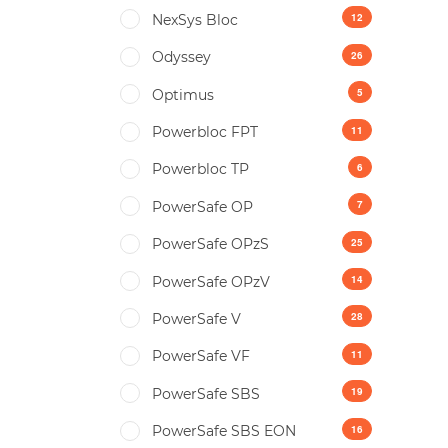
12
NexSys Bloc
26
Odyssey
5
Optimus
11
Powerbloc FPT
6
Powerbloc TP
7
PowerSafe OP
25
PowerSafe OPzS
14
PowerSafe OPzV
28
PowerSafe V
11
PowerSafe VF
19
PоwerSafe SBS
16
PоwerSafe SBS EON