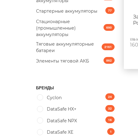
аккумуляторы
Стартерные аккумуляторы
77
З
Стационарные
P
(промышленные)
690
аккумуляторы
178 
Тяговые аккумуляторные
16
2161
батареи
Элементы тяговой АКБ
862
БРЕНДЫ
24
Cyclon
32
DataSafe HX+
16
DataSafe NPX
1
DataSafe XE