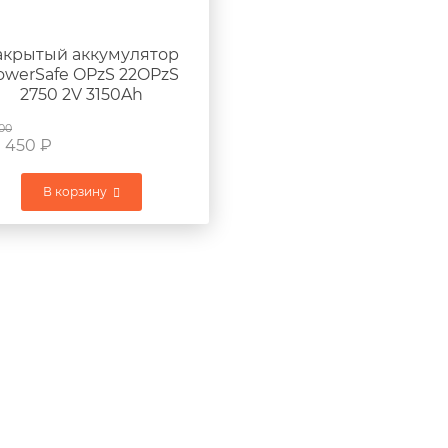
акрытый аккумулятор
owerSafe OPzS 22OPzS
2750 2V 3150Ah
212x576x820мм
100
0 450
₽
В корзину