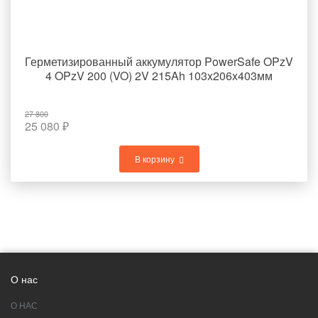
Герметизированный аккумулятор PowerSafe OPzV
4 OPzV 200 (VO) 2V 215Ah 103x206x403мм
27 800
25 080
₽
В корзину
О нас
О НАС