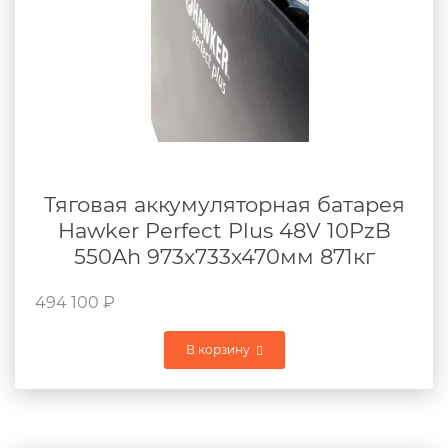
Тяговая аккумуляторная батарея
Hawker Perfect Plus 48V 10PzB
550Ah 973x733x470мм 871кг
494 100
₽
В корзину