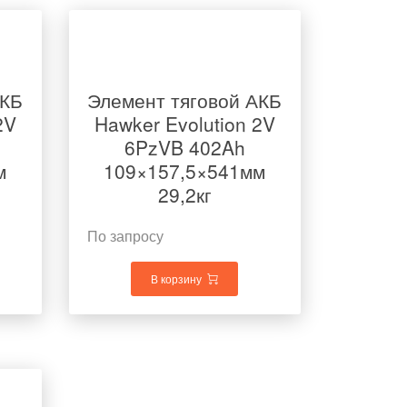
АКБ
Элемент тяговой АКБ
2V
Hawker Evolution 2V
6PzVB 402Ah
м
109×157,5×541мм
29,2кг
По запросу
В корзину