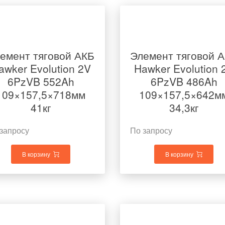
емент тяговой АКБ
Элемент тяговой 
awker Evolution 2V
Hawker Evolution 
6PzVB 552Ah
6PzVB 486Ah
109×157,5×718мм
109×157,5×642м
41кг
34,3кг
запросу
По запросу
В корзину
В корзину