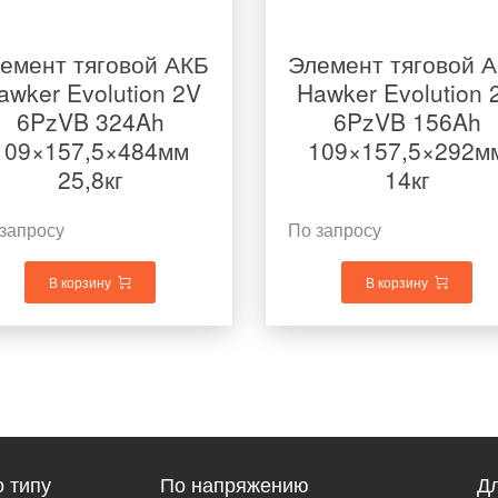
емент тяговой АКБ
Элемент тяговой 
awker Evolution 2V
Hawker Evolution 
6PzVB 324Ah
6PzVB 156Ah
109×157,5×484мм
109×157,5×292м
25,8кг
14кг
запросу
По запросу
В корзину
В корзину
 типу
По напряжению
Дл