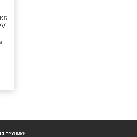
АКБ
2V
м
я техники