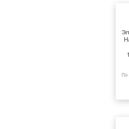
Эл
H
По 