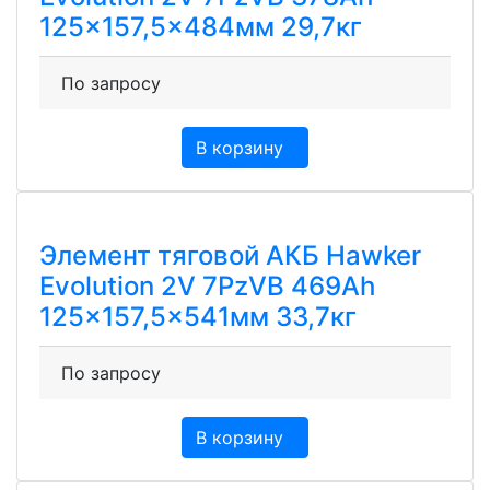
125×157,5×484мм 29,7кг
По запросу
В корзину
Элемент тяговой АКБ Hawker
Evolution 2V 7PzVB 469Ah
125×157,5×541мм 33,7кг
По запросу
В корзину