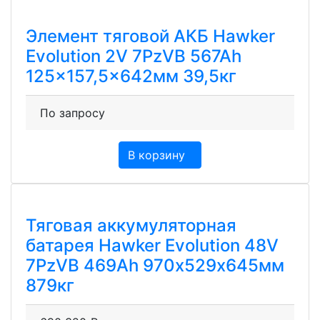
Элемент тяговой АКБ Hawker
Evolution 2V 7PzVB 567Ah
125×157,5×642мм 39,5кг
По запросу
В корзину
Тяговая аккумуляторная
батарея Hawker Evolution 48V
7PzVB 469Ah 970х529х645мм
879кг