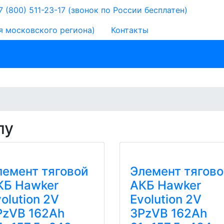
 (800) 511-23-17
(звонок по России бесплатен)
я московского региона)
Контакты
 назначению
Литий
Зарядные устройства
Для
пу
лемент тяговой
Элемент тягово
КБ Hawker
АКБ Hawker
olution 2V
Evolution 2V
PzVB 162Ah
3PzVB 162Ah