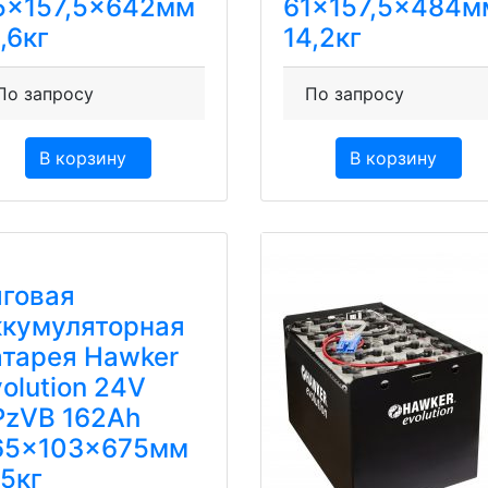
5×157,5×642мм
61×157,5×484м
,6кг
14,2кг
По запросу
По запросу
В корзину
В корзину
яговая
ккумуляторная
атарея Hawker
olution 24V
PzVВ 162Ah
65x103x675мм
75кг