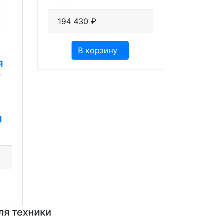
194 430
₽
В корзину
я
r
м
ля техники