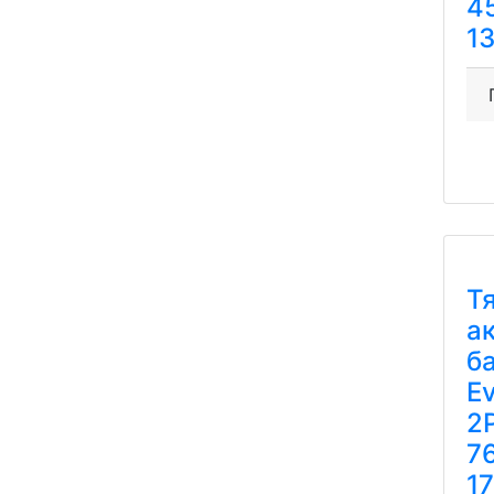
4
13
Т
а
б
Ev
2
7
1