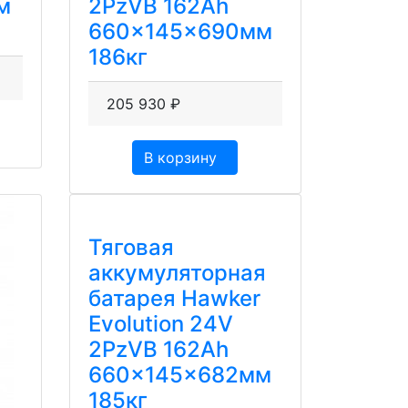
м
2PzVB 162Ah
660x145x690мм
186кг
205 930
₽
В корзину
Тяговая
аккумуляторная
батарея Hawker
Evolution 24V
2PzVB 162Ah
660x145x682мм
185кг