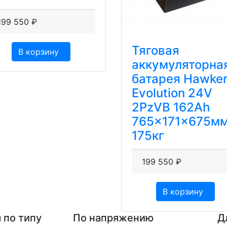
199 550
₽
Тяговая
В корзину
аккумуляторна
батарея Hawke
Evolution 24V
2PzVВ 162Ah
765x171x675м
175кг
199 550
₽
В корзину
 по типу
По напряжению
Д