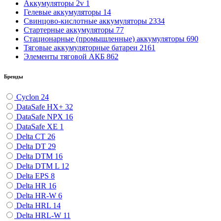
Аккумуляторы 2v
1
Гелевые аккумуляторы
14
Свинцово-кислотные аккумуляторы
2334
Стартерные аккумуляторы
77
Стационарные (промышленные) аккумуляторы
690
Тяговые аккумуляторные батареи
2161
Элементы тяговой АКБ
862
Бренды
Cyclon
24
DataSafe HX+
32
DataSafe NPX
16
DataSafe XE
1
Delta CT
26
Delta DT
29
Delta DTM
16
Delta DTM L
12
Delta EPS
8
Delta HR
16
Delta HR-W
6
Delta HRL
14
Delta HRL-W
11