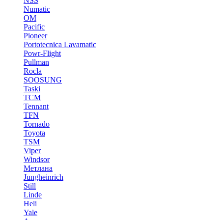
NSS
Numatic
OM
Pacific
Pioneer
Portotecnica Lavamatic
Powr-Flight
Pullman
Rocla
SOOSUNG
Taski
TCM
Tennant
TFN
Tornado
Toyota
TSM
Viper
Windsor
Метлана
Jungheinrich
Still
Linde
Heli
Yale