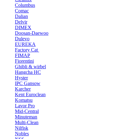
Columbus
Comac
Dalian
Delvir
DIMEX
Doosan-Daewoo
Dulevo
EUREKA
Factory Cat
FIMAP
Fiorentini
Ghibli & wirbel
Hangcha HC
Hyster
IPC Gansow
Karcher
Kent Euroclean
Komatsu
Lavor Pro
Mid-Central
Minuteman
Multi-Clean
Nilfisk
Nobles