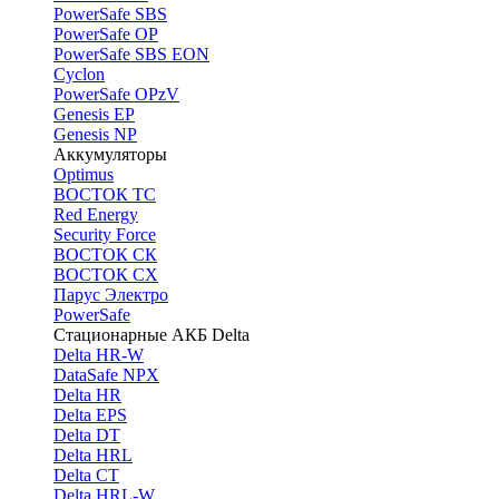
PоwerSafe SBS
PowerSafe OP
PоwerSafe SBS EON
Cyclon
PowerSafe OPzV
Genesis EP
Genesis NP
Аккумуляторы
Optimus
ВОСТОК ТС
Red Energy
Security Force
ВОСТОК СК
ВОСТОК СХ
Парус Электро
PowerSafe
Стационарные АКБ Delta
Delta HR-W
DataSafe NPX
Delta HR
Delta EPS
Delta DT
Delta HRL
Delta CT
Delta HRL-W