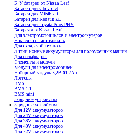
Б_У батареи от Nissan Leaf
Батареи для Chevrolet
Батареи для Mitsibishi
Батареи для Renault ZE
Батареи для Toyata Prius PHV
Батарея для Nissan Leaf
Для электромотоциклов и электроскутеров
Наклейка на автомобиль
Для складской техники
Литий-ионные аккумуляторы для поломоечных машин
Для гольфкаров
Элементы и модули
Модули для электромобилей
Наборный модуль 3,2В 61,2Ач
Логгеры
BMS
BMS G1
BMS mini
Зарядные устройства
Зарядные устройства
Для 12V аккумуляторов
Для 24V аккумуляторов
Для 36V аккумуляторов
Для 48V аккумуляторов
Для 72V аккумуляторов