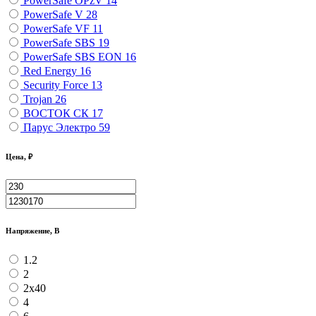
PowerSafe OPzV
14
PowerSafe V
28
PowerSafe VF
11
PоwerSafe SBS
19
PоwerSafe SBS EON
16
Red Energy
16
Security Force
13
Trojan
26
ВОСТОК СК
17
Парус Электро
59
Цена, ₽
Напряжение, В
1.2
2
2х40
4