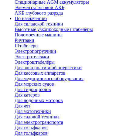
Стационарные AGM аккумуляторы
Элементы тяговой АКБ
АКБ глубокого разряда
По назначению
Для складской техники
Высотные узкопроходные штабелеры
Поломоечные машины
Ричтраки
Штабелеры
Электропогрузчики
Электротележки
Электроштабелёры
Для альтернативной энергетики
Для кассовых аппаратов
Для медицинского оборудования
Для морских судов
Для гидроциклов
Для катеров
Для лодочных моторов
Для яхт
Для мототехники
Для садовой техники
Для электротранспорта
Для гольфкаров
Для гольфкаров