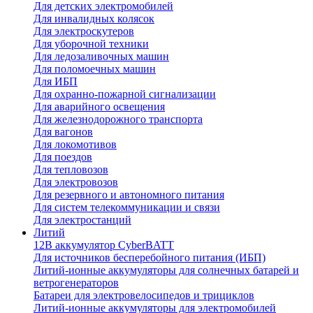
Для детских электромобилей
Для инвалидных колясок
Для электроскутеров
Для уборочной техники
Для ледозаливочных машин
Для поломоечных машин
Для ИБП
Для охранно-пожарной сигнализации
Для аварийного освещения
Для железнодорожного транспорта
Для вагонов
Для локомотивов
Для поездов
Для тепловозов
Для электровозов
Для резервного и автономного питания
Для систем телекоммуникации и связи
Для электростанций
Литий
12В аккумулятор CyberBATT
Для источников бесперебойного питания (ИБП)
Литий-ионные аккумуляторы для солнечных батарей и
ветрогенераторов
Батареи для электровелосипедов и трициклов
Литий-ионные аккумуляторы для электромобилей