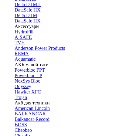
Delta DTM L
DataSafe HX+
Delta DTM
DataSafe HX
Аксессуары
HydroFill
A-SAFE
TVH
Anderson Power Products
REMA
Aquamatic
АКБ малой тяги
Powerbloc FPT
Powerbloc TP
NexSys Bloc
Odyssey
Hawker XFC
Trojan
Акб для техники
American-Lincoln
BALKANCAR
Balkancar-Record
BOSS
Chaobao
Cleanfix