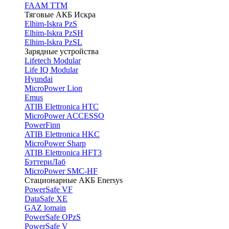
FAAM TTM
Тяговые АКБ Искра
Elhim-Iskra PzS
Elhim-Iskra PzSH
Elhim-Iskra PzSL
Зарядные устройства
Lifetech Modular
Life IQ Modular
Hyundai
MicroPower Lion
Emus
ATIB Elettronica HTC
MicroPower ACCESSO
PowerFinn
ATIB Elettronica HKC
MicroPower Sharp
ATIB Elettronica HFT3
БэттериЛаб
MicroPower SMC-HF
Стационарные АКБ Enersys
PowerSafe VF
DataSafe XE
GAZ lomain
PowerSafe OPzS
PowerSafe V