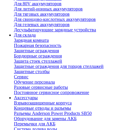
Для 80V аккумуляторов
Для литий-ионных аккумуляторов
Для тяговых аккумуляторов
Для свинцово-кислотных аккумуляторов
Для гелевых аккумуляторов
Десульфатирующие зарядные устройства
Для склада
Зарядная комната
Пожарная безопасность
Защитные ограждения
Бордюрные ограждения
Защита стоек стеллажей
Защитные ограждения для торцов стеллажей
Защитные столбы
Сервис
Обучение персонала
Разовые сервисные работы
Постоянное сервисное сопровожение
Аксессуары
Взрывозащищенные корпуса
Концевые отводы и разъемы
Разъемы Anderson Power Products SB50
Оборудование для замены АКБ
Перемычки для АКБ
Система долива воды