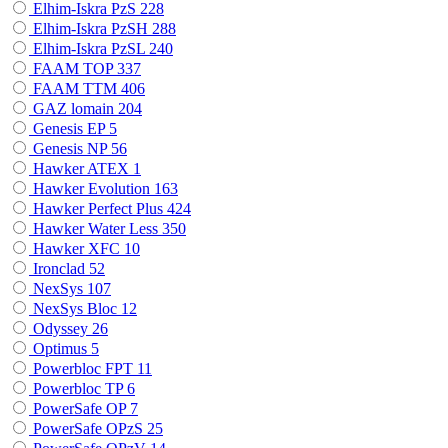
Elhim-Iskra PzS
228
Elhim-Iskra PzSH
288
Elhim-Iskra PzSL
240
FAAM TOP
337
FAAM TTM
406
GAZ lomain
204
Genesis EP
5
Genesis NP
56
Hawker ATEX
1
Hawker Evolution
163
Hawker Perfect Plus
424
Hawker Water Less
350
Hawker XFC
10
Ironclad
52
NexSys
107
NexSys Bloc
12
Odyssey
26
Optimus
5
Powerbloc FPT
11
Powerbloc TP
6
PowerSafe OP
7
PowerSafe OPzS
25