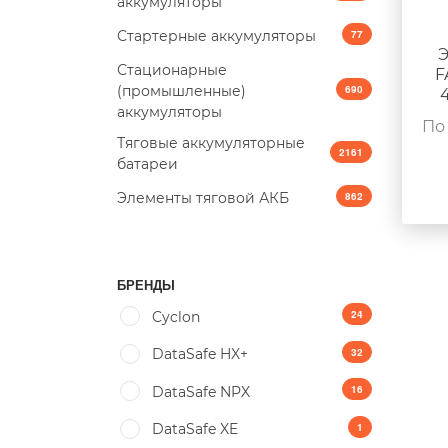
аккумуляторы
Стартерные аккумуляторы
77
Э
Стационарные
F
(промышленные)
690
аккумуляторы
По
Тяговые аккумуляторные
2161
батареи
Элементы тяговой АКБ
862
БРЕНДЫ
24
Cyclon
32
DataSafe HX+
16
DataSafe NPX
1
DataSafe XE