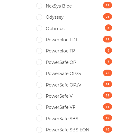
12
NexSys Bloc
26
Odyssey
5
Optimus
11
Powerbloc FPT
6
Powerbloc TP
7
PowerSafe OP
25
PowerSafe OPzS
14
PowerSafe OPzV
28
PowerSafe V
11
PowerSafe VF
19
PоwerSafe SBS
16
PоwerSafe SBS EON