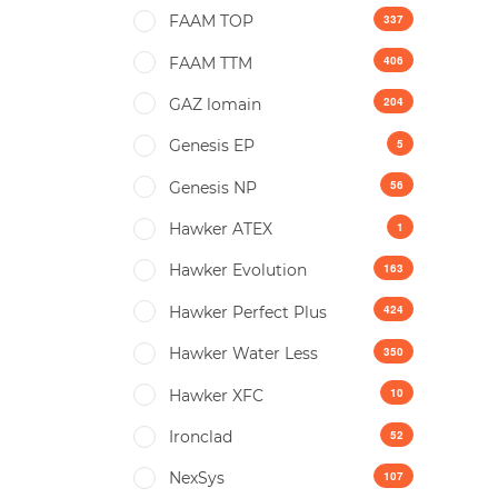
337
FAAM TOP
406
FAAM TTM
204
GAZ lomain
5
Genesis EP
56
Genesis NP
1
Hawker ATEX
163
Hawker Evolution
424
Hawker Perfect Plus
350
Hawker Water Less
10
Hawker XFC
52
Ironclad
107
NexSys