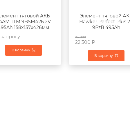
лемент тяговой АКБ
Элемент тяговой А
AAM TTM 9BSM426 2V
Hawker Perfect Plus 
495Ah 158x157x426мм
9PzB 495Ah
157×157,5×428мм 29,2
 запросу
24 800
22 300
₽
В корзину
В корзину