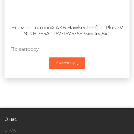
Элемент тяговой АКБ Hawker Perfect Plus 2V
9PzB 765Ah 157×157,5×597мм 44,8кг
По запросу
В корзину
О нас
О НАС