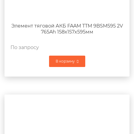
Элемент тяговой АКБ FAAM TTM 9BSM595 2V
765Ah 158x157x595мм
По запросу
В корзину