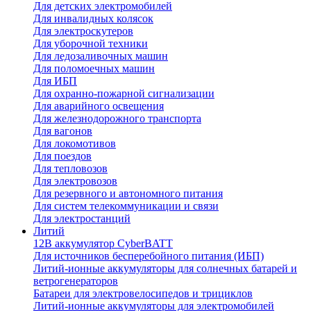
Для детских электромобилей
Для инвалидных колясок
Для электроскутеров
Для уборочной техники
Для ледозаливочных машин
Для поломоечных машин
Для ИБП
Для охранно-пожарной сигнализации
Для аварийного освещения
Для железнодорожного транспорта
Для вагонов
Для локомотивов
Для поездов
Для тепловозов
Для электровозов
Для резервного и автономного питания
Для систем телекоммуникации и связи
Для электростанций
Литий
12В аккумулятор CyberBATT
Для источников бесперебойного питания (ИБП)
Литий-ионные аккумуляторы для солнечных батарей и
ветрогенераторов
Батареи для электровелосипедов и трициклов
Литий-ионные аккумуляторы для электромобилей