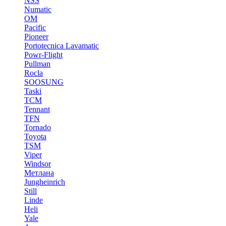
NSS
Numatic
OM
Pacific
Pioneer
Portotecnica Lavamatic
Powr-Flight
Pullman
Rocla
SOOSUNG
Taski
TCM
Tennant
TFN
Tornado
Toyota
TSM
Viper
Windsor
Метлана
Jungheinrich
Still
Linde
Heli
Yale