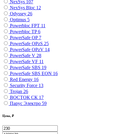
NexSys
107
NexSys Bloc
12
Odyssey
26
Optimus
5
Powerbloc FPT
11
Powerbloc TP
6
PowerSafe OP
7
PowerSafe OPzS
25
PowerSafe OPzV
14
PowerSafe V
28
PowerSafe VF
11
PоwerSafe SBS
19
PоwerSafe SBS EON
16
Red Energy
16
Security Force
13
Trojan
26
ВОСТОК СК
17
Парус Электро
59
Цена, ₽