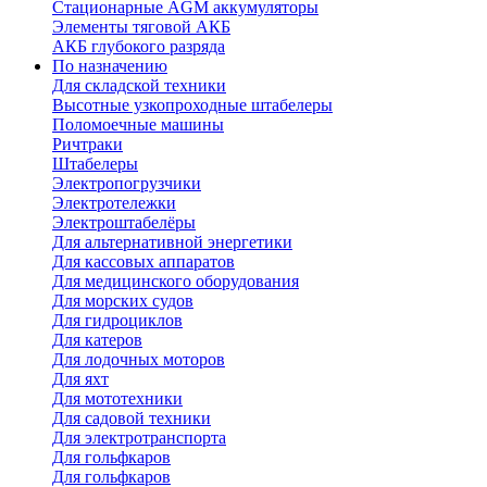
Стационарные AGM аккумуляторы
Элементы тяговой АКБ
АКБ глубокого разряда
По назначению
Для складской техники
Высотные узкопроходные штабелеры
Поломоечные машины
Ричтраки
Штабелеры
Электропогрузчики
Электротележки
Электроштабелёры
Для альтернативной энергетики
Для кассовых аппаратов
Для медицинского оборудования
Для морских судов
Для гидроциклов
Для катеров
Для лодочных моторов
Для яхт
Для мототехники
Для садовой техники
Для электротранспорта
Для гольфкаров
Для гольфкаров