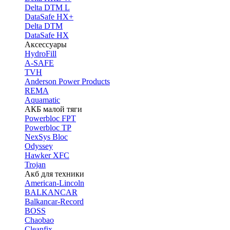
Delta DTM L
DataSafe HX+
Delta DTM
DataSafe HX
Аксессуары
HydroFill
A-SAFE
TVH
Anderson Power Products
REMA
Aquamatic
АКБ малой тяги
Powerbloc FPT
Powerbloc TP
NexSys Bloc
Odyssey
Hawker XFC
Trojan
Акб для техники
American-Lincoln
BALKANCAR
Balkancar-Record
BOSS
Chaobao
Cleanfix