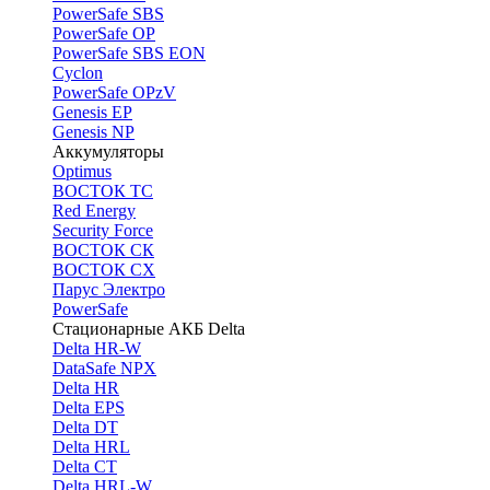
PоwerSafe SBS
PowerSafe OP
PоwerSafe SBS EON
Cyclon
PowerSafe OPzV
Genesis EP
Genesis NP
Аккумуляторы
Optimus
ВОСТОК ТС
Red Energy
Security Force
ВОСТОК СК
ВОСТОК СХ
Парус Электро
PowerSafe
Стационарные АКБ Delta
Delta HR-W
DataSafe NPX
Delta HR
Delta EPS
Delta DT
Delta HRL
Delta CT
Delta HRL-W