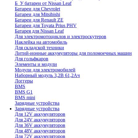
Б_У батареи от Nissan Leaf
Батареи для Chevrolet
Батареи для Mitsibishi
Батареи для Renault ZE
Батареи для Toyata Prius PHV
Батарея для Nissan Leaf
Для электромотоциклов и электроскутеров
Наклейка на автомобиль
Для складской техники
Литий-ионные аккумуляторы для поломоечных машин
Для гольфкаров
Элементы и модули
Модули для электромобилей
Наборный модуль 3,2В 61,2Ач
Логгеры
BMS
BMS G1
BMS mini
Зарядные устройства
Зарядные устройства
Для 12V аккумуляторов
Для 24V аккумуляторов
Для 36V аккумуляторов
Для 48V аккумуляторов
Для 72V аккумуляторов