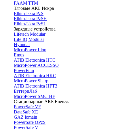
FAAM TTM
Тяговые АКБ Искра
Elhim-Iskra PzS
Elhim-Iskra PzSH
Elhim-Iskra PzSL
Зарядные устройства
Lifetech Modular
Life IQ Modular
Hyundai
MicroPower Lion
Emus
ATIB Elettronica HTC
MicroPower ACCESSO
PowerFinn
ATIB Elettronica HKC
MicroPower Sharp
ATIB Elettronica HFT3
БэттериЛаб
MicroPower SMC-HF
Стационарные АКБ Enersys
PowerSafe VF
DataSafe XE
GAZ lomain
PowerSafe OPzS
PowerSafe V