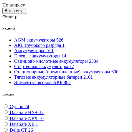
По запросу
В корзину
Фильтр
Разделы
AGM аккумуляторы
526
АКБ глубокого разряда
1
Аккумуляторы 2v
1
Гелевые аккумуляторы
14
Свинцово-кислотные аккумуляторы
2334
Стартерные аккумуляторы
77
Стационарные (промышленные) аккумуляторы
690
Тяговые аккумуляторные батареи
2161
Элементы тяговой АКБ
862
Бренды
Cyclon
24
DataSafe HX+
32
DataSafe NPX
16
DataSafe XE
1
Delta CT
26