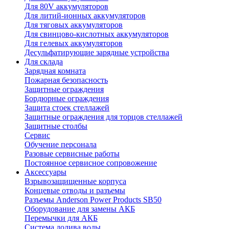
Для 80V аккумуляторов
Для литий-ионных аккумуляторов
Для тяговых аккумуляторов
Для свинцово-кислотных аккумуляторов
Для гелевых аккумуляторов
Десульфатирующие зарядные устройства
Для склада
Зарядная комната
Пожарная безопасность
Защитные ограждения
Бордюрные ограждения
Защита стоек стеллажей
Защитные ограждения для торцов стеллажей
Защитные столбы
Сервис
Обучение персонала
Разовые сервисные работы
Постоянное сервисное сопровожение
Аксессуары
Взрывозащищенные корпуса
Концевые отводы и разъемы
Разъемы Anderson Power Products SB50
Оборудование для замены АКБ
Перемычки для АКБ
Система долива воды