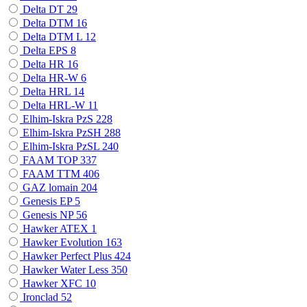
Delta DT
29
Delta DTM
16
Delta DTM L
12
Delta EPS
8
Delta HR
16
Delta HR-W
6
Delta HRL
14
Delta HRL-W
11
Elhim-Iskra PzS
228
Elhim-Iskra PzSH
288
Elhim-Iskra PzSL
240
FAAM TOP
337
FAAM TTM
406
GAZ lomain
204
Genesis EP
5
Genesis NP
56
Hawker ATEX
1
Hawker Evolution
163
Hawker Perfect Plus
424
Hawker Water Less
350
Hawker XFC
10
Ironclad
52