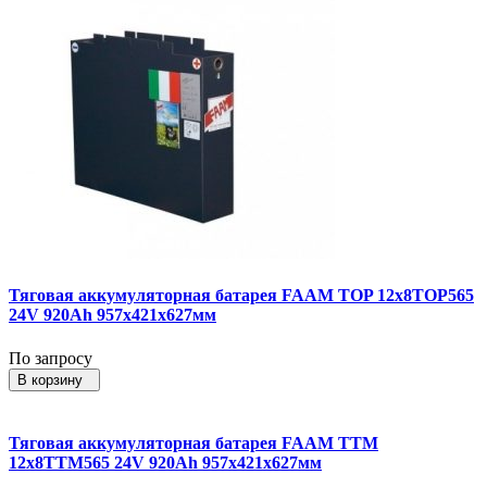
Тяговая аккумуляторная батарея FAAM TOP 12x8TOP565
24V 920Ah 957x421x627мм
По запросу
В корзину
Тяговая аккумуляторная батарея FAAM TTM
12x8TTM565 24V 920Ah 957x421x627мм