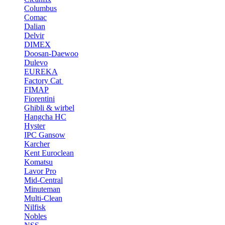
Columbus
Comac
Dalian
Delvir
DIMEX
Doosan-Daewoo
Dulevo
EUREKA
Factory Cat
FIMAP
Fiorentini
Ghibli & wirbel
Hangcha HC
Hyster
IPC Gansow
Karcher
Kent Euroclean
Komatsu
Lavor Pro
Mid-Central
Minuteman
Multi-Clean
Nilfisk
Nobles