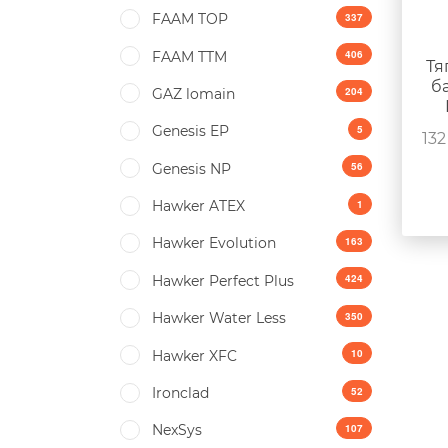
337
FAAM TOP
406
FAAM TTM
Тя
б
204
GAZ lomain
5
Genesis EP
132
56
Genesis NP
1
Hawker ATEX
163
Hawker Evolution
424
Hawker Perfect Plus
350
Hawker Water Less
10
Hawker XFC
52
Ironclad
107
NexSys