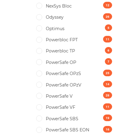
12
NexSys Bloc
26
Odyssey
5
Optimus
11
Powerbloc FPT
6
Powerbloc TP
7
PowerSafe OP
25
PowerSafe OPzS
14
PowerSafe OPzV
28
PowerSafe V
11
PowerSafe VF
19
PоwerSafe SBS
16
PоwerSafe SBS EON