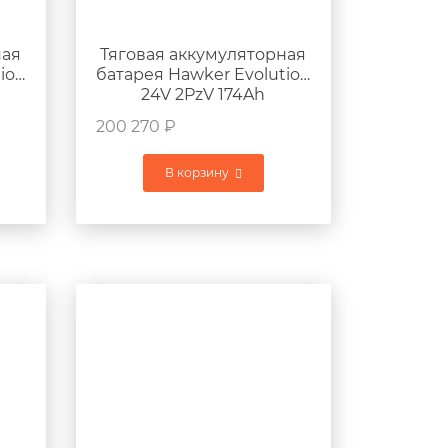
ная
Тяговая аккумуляторная
ion
батарея Hawker Evolution
24V 2PzV 174Ah
г
645x196x570мм 175кг
200 270
₽
В корзину