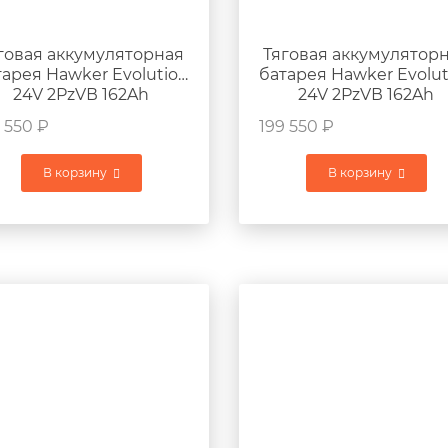
говая аккумуляторная
Тяговая аккумулятор
тарея Hawker Evolution
батарея Hawker Evolut
24V 2PzVВ 162Ah
24V 2PzVВ 162Ah
765x103x675мм 175кг
765x171x675мм 175к
 550
₽
199 550
₽
В корзину
В корзину