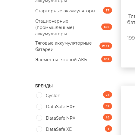
аккумуляторы
Стартерные аккумуляторы
77
Тя
Стационарные
ба
(промышленные)
690
аккумуляторы
199
Тяговые аккумуляторные
2161
батареи
Элементы тяговой АКБ
862
БРЕНДЫ
24
Cyclon
32
DataSafe HX+
16
DataSafe NPX
1
DataSafe XE