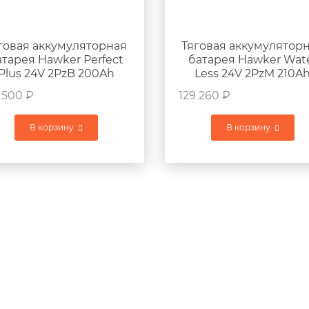
говая аккумуляторная
Тяговая аккумулятор
атарея Hawker Perfect
батарея Hawker Wat
Plus 24V 2PzB 200Ah
Less 24V 2PzM 210A
765x103x675мм 175кг
405х290х600мм 175к
 500
₽
129 260
₽
В корзину
В корзину