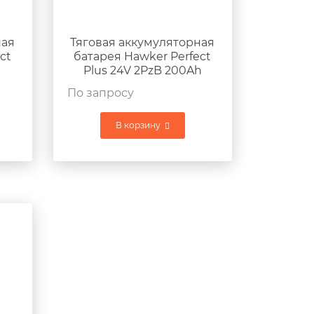
ная
Тяговая аккумуляторная
ct
батарея Hawker Perfect
Plus 24V 2PzB 200Ah
г
765x171x687мм 175кг
По запросу
В корзину