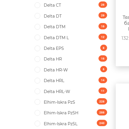
26
Delta CT
29
Delta DT
Тя
б
16
Delta DTM
12
Delta DTM L
132
8
Delta EPS
16
Delta HR
6
Delta HR-W
14
Delta HRL
11
Delta HRL-W
228
Elhim-Iskra PzS
288
Elhim-Iskra PzSH
240
Elhim-Iskra PzSL