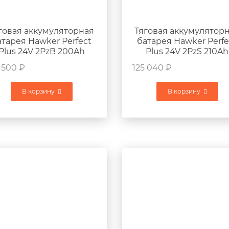
говая аккумуляторная
Тяговая аккумулятор
атарея Hawker Perfect
батарея Hawker Perfe
Plus 24V 2PzB 200Ah
Plus 24V 2PzS 210Ah
765x171x675мм 175кг
405х290х600мм 175к
 500
₽
125 040
₽
В корзину
В корзину