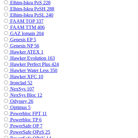
Elhim-Iskra PzS
228
Elhim-Iskra PzSH
288
Elhim-Iskra PzSL
240
FAAM TOP
337
FAAM TTM
406
GAZ lomain
204
Genesis EP
5
Genesis NP
56
Hawker ATEX
1
Hawker Evolution
163
Hawker Perfect Plus
424
Hawker Water Less
350
Hawker XFC
10
Ironclad
52
NexSys
107
NexSys Bloc
12
Odyssey
26
Optimus
5
Powerbloc FPT
11
Powerbloc TP
6
PowerSafe OP
7
PowerSafe OPzS
25