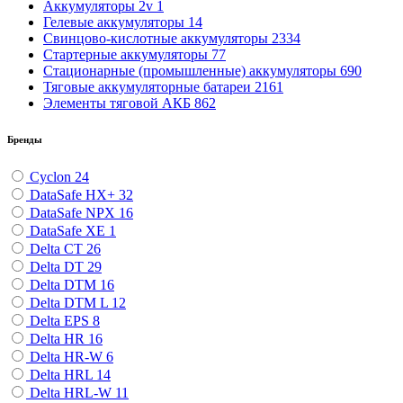
Аккумуляторы 2v
1
Гелевые аккумуляторы
14
Свинцово-кислотные аккумуляторы
2334
Стартерные аккумуляторы
77
Стационарные (промышленные) аккумуляторы
690
Тяговые аккумуляторные батареи
2161
Элементы тяговой АКБ
862
Бренды
Cyclon
24
DataSafe HX+
32
DataSafe NPX
16
DataSafe XE
1
Delta CT
26
Delta DT
29
Delta DTM
16
Delta DTM L
12
Delta EPS
8
Delta HR
16
Delta HR-W
6
Delta HRL
14
Delta HRL-W
11