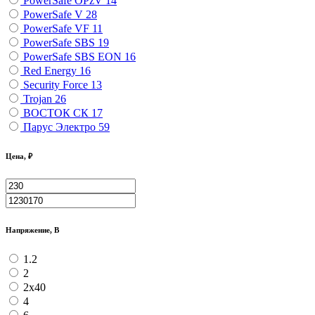
PowerSafe OPzV
14
PowerSafe V
28
PowerSafe VF
11
PоwerSafe SBS
19
PоwerSafe SBS EON
16
Red Energy
16
Security Force
13
Trojan
26
ВОСТОК СК
17
Парус Электро
59
Цена, ₽
Напряжение, В
1.2
2
2х40
4