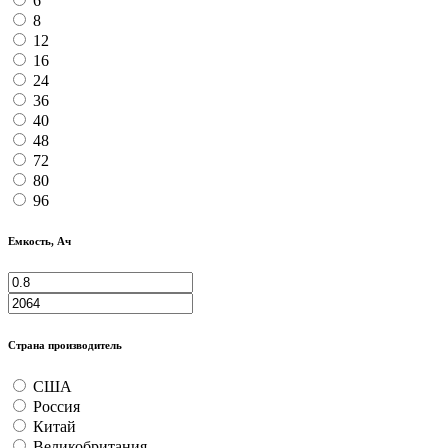
6
8
12
16
24
36
40
48
72
80
96
Емкость, Ач
Страна производитель
США
Россия
Китай
Великобритания