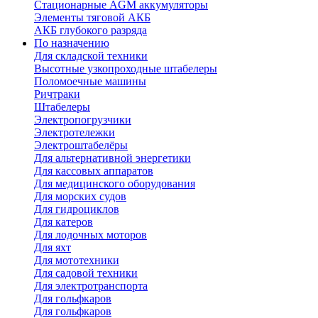
Стационарные AGM аккумуляторы
Элементы тяговой АКБ
АКБ глубокого разряда
По назначению
Для складской техники
Высотные узкопроходные штабелеры
Поломоечные машины
Ричтраки
Штабелеры
Электропогрузчики
Электротележки
Электроштабелёры
Для альтернативной энергетики
Для кассовых аппаратов
Для медицинского оборудования
Для морских судов
Для гидроциклов
Для катеров
Для лодочных моторов
Для яхт
Для мототехники
Для садовой техники
Для электротранспорта
Для гольфкаров
Для гольфкаров