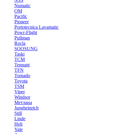
NSS
Numatic
OM
Pacific
Pioneer
Portotecnica Lavamatic
Powr-Flight
Pullman
Rocla
SOOSUNG
Taski
TCM
Tennant
TFN
Tornado
Toyota
TSM
Viper
Windsor
Метлана
Jungheinrich
Still
Linde
Heli
Yale