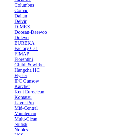
Columbus
Comac
Dalian
Delvir
DIMEX
Doosan-Daewoo
Dulevo
EUREKA
Factory Cat
FIMAP
Fiorentini
Ghibli & wirbel
Hangcha HC
Hyster
IPC Gansow
Karcher
Kent Euroclean
Komatsu
Lavor Pro
Mid-Central
Minuteman
Multi-Clean
Nilfisk
Nobles