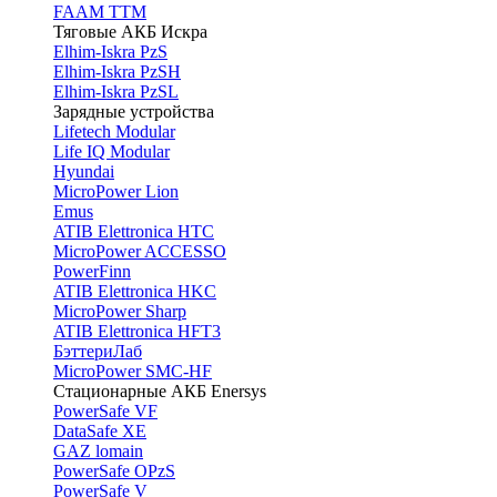
FAAM TTM
Тяговые АКБ Искра
Elhim-Iskra PzS
Elhim-Iskra PzSH
Elhim-Iskra PzSL
Зарядные устройства
Lifetech Modular
Life IQ Modular
Hyundai
MicroPower Lion
Emus
ATIB Elettronica HTC
MicroPower ACCESSO
PowerFinn
ATIB Elettronica HKC
MicroPower Sharp
ATIB Elettronica HFT3
БэттериЛаб
MicroPower SMC-HF
Стационарные АКБ Enersys
PowerSafe VF
DataSafe XE
GAZ lomain
PowerSafe OPzS
PowerSafe V