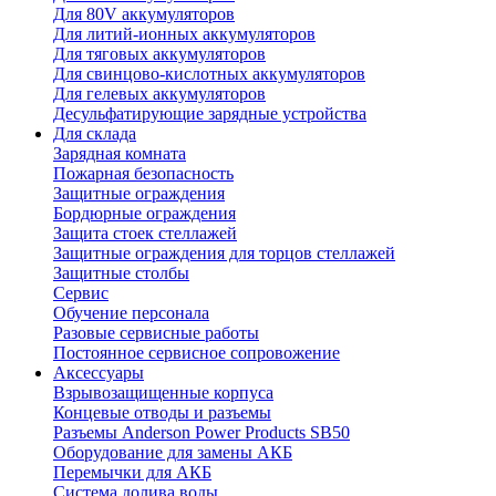
Для 80V аккумуляторов
Для литий-ионных аккумуляторов
Для тяговых аккумуляторов
Для свинцово-кислотных аккумуляторов
Для гелевых аккумуляторов
Десульфатирующие зарядные устройства
Для склада
Зарядная комната
Пожарная безопасность
Защитные ограждения
Бордюрные ограждения
Защита стоек стеллажей
Защитные ограждения для торцов стеллажей
Защитные столбы
Сервис
Обучение персонала
Разовые сервисные работы
Постоянное сервисное сопровожение
Аксессуары
Взрывозащищенные корпуса
Концевые отводы и разъемы
Разъемы Anderson Power Products SB50
Оборудование для замены АКБ
Перемычки для АКБ
Система долива воды