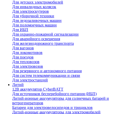
Для детских электромобилей
Для инвалидных колясок
Для электроскутеров
Для уборочной техники
Для ледозаливочных машин
Для поломоечных машин
Для ИБП
Для охранно-пожарной сигнализации
Для аварийного освещения
Для железнодорожного транспорта
Для вагонов
Для локомотивов
Для поездов
Для тепловозов
Для электровозов
Для резервного и автономного питания
Для систем телекоммуникации и связи
Для электростанций
Литий
12В аккумулятор CyberBATT
Для источников бесперебойного питания (ИБП)
Литий-ионные аккумуляторы для солнечных батарей и
ветрогенераторов
Батареи для электровелосипедов и трициклов
Литий-ионные аккумуляторы для электромобилей