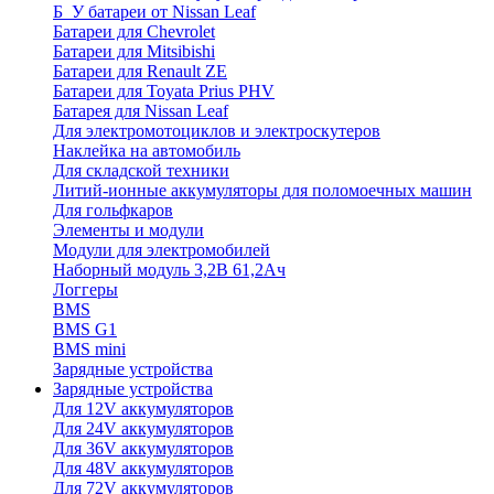
Б_У батареи от Nissan Leaf
Батареи для Chevrolet
Батареи для Mitsibishi
Батареи для Renault ZE
Батареи для Toyata Prius PHV
Батарея для Nissan Leaf
Для электромотоциклов и электроскутеров
Наклейка на автомобиль
Для складской техники
Литий-ионные аккумуляторы для поломоечных машин
Для гольфкаров
Элементы и модули
Модули для электромобилей
Наборный модуль 3,2В 61,2Ач
Логгеры
BMS
BMS G1
BMS mini
Зарядные устройства
Зарядные устройства
Для 12V аккумуляторов
Для 24V аккумуляторов
Для 36V аккумуляторов
Для 48V аккумуляторов
Для 72V аккумуляторов