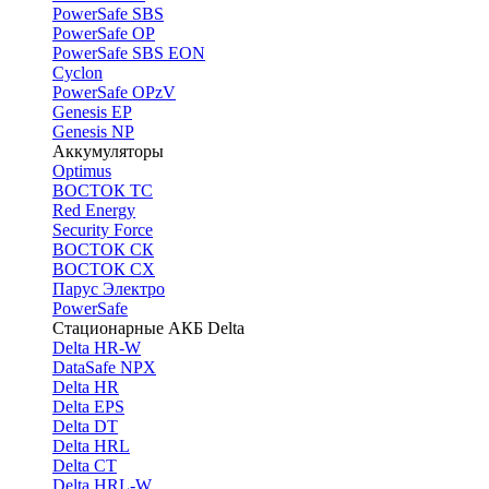
PоwerSafe SBS
PowerSafe OP
PоwerSafe SBS EON
Cyclon
PowerSafe OPzV
Genesis EP
Genesis NP
Аккумуляторы
Optimus
ВОСТОК ТС
Red Energy
Security Force
ВОСТОК СК
ВОСТОК СХ
Парус Электро
PowerSafe
Стационарные АКБ Delta
Delta HR-W
DataSafe NPX
Delta HR
Delta EPS
Delta DT
Delta HRL
Delta CT
Delta HRL-W