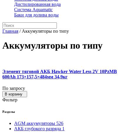
Дистилированная вода
Система Aquamatic
Баки для долива воды
Главная
/
Аккумуляторы по типу
Аккумуляторы по типу
Элемент тяговой АКБ Hawker Water Less 2V 10PzMB
600Ah 173×157,5×484мм 34,9кг
По запросу
В корзину
Фильтр
Разделы
AGM аккумуляторы
526
АКБ глубокого разряда
1