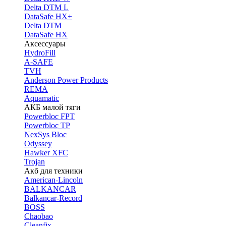
Delta DTM L
DataSafe HX+
Delta DTM
DataSafe HX
Аксессуары
HydroFill
A-SAFE
TVH
Anderson Power Products
REMA
Aquamatic
АКБ малой тяги
Powerbloc FPT
Powerbloc TP
NexSys Bloc
Odyssey
Hawker XFC
Trojan
Акб для техники
American-Lincoln
BALKANCAR
Balkancar-Record
BOSS
Chaobao
Cleanfix