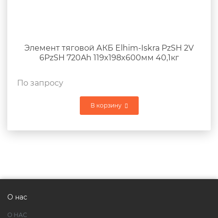
Элемент тяговой АКБ Elhim-Iskra PzSH 2V
6PzSH 720Ah 119x198x600мм 40,1кг
По запросу
В корзину
О нас
О НАС