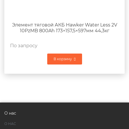
Элемент тяговой АКБ Hawker Water Less 2V
10PzMB 800Ah 173×157,5×597мм 44,3кг
По запросу
В корзину
О нас
О НАС