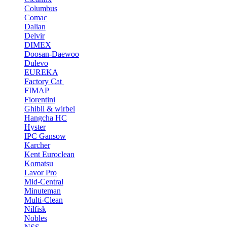
Columbus
Comac
Dalian
Delvir
DIMEX
Doosan-Daewoo
Dulevo
EUREKA
Factory Cat
FIMAP
Fiorentini
Ghibli & wirbel
Hangcha HC
Hyster
IPC Gansow
Karcher
Kent Euroclean
Komatsu
Lavor Pro
Mid-Central
Minuteman
Multi-Clean
Nilfisk
Nobles