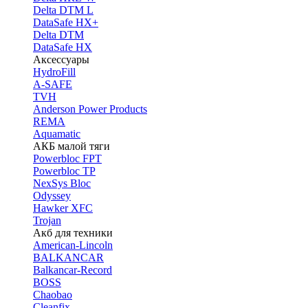
Delta DTM L
DataSafe HX+
Delta DTM
DataSafe HX
Аксессуары
HydroFill
A-SAFE
TVH
Anderson Power Products
REMA
Aquamatic
АКБ малой тяги
Powerbloc FPT
Powerbloc TP
NexSys Bloc
Odyssey
Hawker XFC
Trojan
Акб для техники
American-Lincoln
BALKANCAR
Balkancar-Record
BOSS
Chaobao
Cleanfix