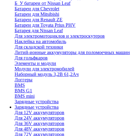
Б_У батареи от Nissan Leaf
Батареи для Chevrolet
Батареи для Mitsibishi
Батареи для Renault ZE
Батареи для Toyata Prius PHV
Батарея для Nissan Leaf
Для электромотоциклов и электроскутеров
Наклейка на автомобиль
Для складской техники
Литий-ионные аккумуляторы для поломоечных машин
Для гольфкаров
Элементы и модули
Модули для электромобилей
Наборный модуль 3,2В 61,2Ач
Логгеры
BMS
BMS G1
BMS mini
Зарядные устройства
Зарядные устройства
Для 12V аккумуляторов
Для 24V аккумуляторов
Для 36V аккумуляторов
Для 48V аккумуляторов
Для 72V аккумуляторов