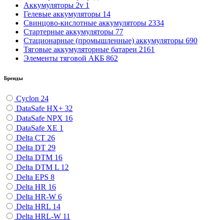
Аккумуляторы 2v
1
Гелевые аккумуляторы
14
Свинцово-кислотные аккумуляторы
2334
Стартерные аккумуляторы
77
Стационарные (промышленные) аккумуляторы
690
Тяговые аккумуляторные батареи
2161
Элементы тяговой АКБ
862
Бренды
Cyclon
24
DataSafe HX+
32
DataSafe NPX
16
DataSafe XE
1
Delta CT
26
Delta DT
29
Delta DTM
16
Delta DTM L
12
Delta EPS
8
Delta HR
16
Delta HR-W
6
Delta HRL
14
Delta HRL-W
11