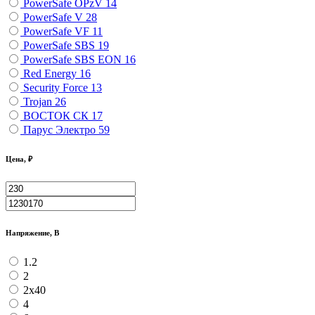
PowerSafe OPzV
14
PowerSafe V
28
PowerSafe VF
11
PоwerSafe SBS
19
PоwerSafe SBS EON
16
Red Energy
16
Security Force
13
Trojan
26
ВОСТОК СК
17
Парус Электро
59
Цена, ₽
Напряжение, В
1.2
2
2х40
4