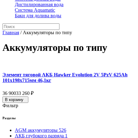
Дистилированная вода
Система Aquamatic
Баки для долива воды
Главная
/
Аккумуляторы по типу
Аккумуляторы по типу
Элемент тяговой АКБ Hawker Evolution 2V 5PzV 625Ah
101x198x715мм 46,1кг
36 900
33 260
₽
В корзину
Фильтр
Разделы
AGM аккумуляторы
526
АКБ глубокого разряда
1