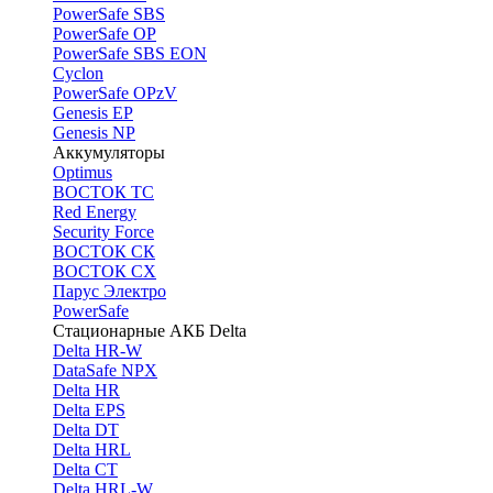
PоwerSafe SBS
PowerSafe OP
PоwerSafe SBS EON
Cyclon
PowerSafe OPzV
Genesis EP
Genesis NP
Аккумуляторы
Optimus
ВОСТОК ТС
Red Energy
Security Force
ВОСТОК СК
ВОСТОК СХ
Парус Электро
PowerSafe
Стационарные АКБ Delta
Delta HR-W
DataSafe NPX
Delta HR
Delta EPS
Delta DT
Delta HRL
Delta CT
Delta HRL-W