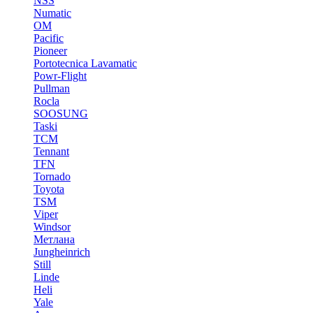
NSS
Numatic
OM
Pacific
Pioneer
Portotecnica Lavamatic
Powr-Flight
Pullman
Rocla
SOOSUNG
Taski
TCM
Tennant
TFN
Tornado
Toyota
TSM
Viper
Windsor
Метлана
Jungheinrich
Still
Linde
Heli
Yale