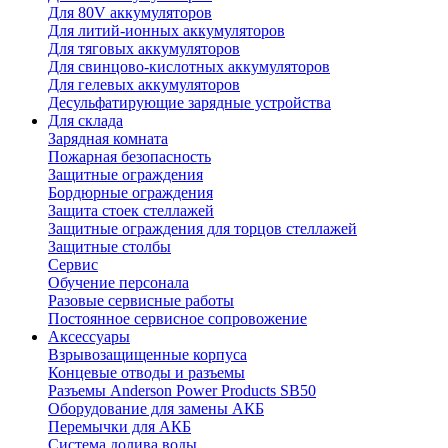
Для 80V аккумуляторов
Для литий-ионных аккумуляторов
Для тяговых аккумуляторов
Для свинцово-кислотных аккумуляторов
Для гелевых аккумуляторов
Десульфатирующие зарядные устройства
Для склада
Зарядная комната
Пожарная безопасность
Защитные ограждения
Бордюрные ограждения
Защита стоек стеллажей
Защитные ограждения для торцов стеллажей
Защитные столбы
Сервис
Обучение персонала
Разовые сервисные работы
Постоянное сервисное сопровожение
Аксессуары
Взрывозащищенные корпуса
Концевые отводы и разъемы
Разъемы Anderson Power Products SB50
Оборудование для замены АКБ
Перемычки для АКБ
Система долива воды