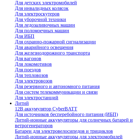
Для детских электромобилей
Для инвалидных колясок
Для электроскутеров
Для уборочной техники
Для ледозаливочных машин
Для поломоечных машин
Для ИБП
Для охранно-пожарной сигнализации
Для аварийного освещения
Для железнодорожного транспорта
Для вагонов
Для локомотивов
Для поездов
Для тепловозов
Для электровозов
Для резервного и автономного питания
Для систем телекоммуникации и связи
Для электростанций
Литий
12В аккумулятор CyberBATT
Для источников бесперебойного питания (ИБП)
Литий-ионные аккумуляторы для солнечных батарей и
ветрогенераторов
Батареи для электровелосипедов и трициклов
Литий-ионные аккумуляторы для электромобилей