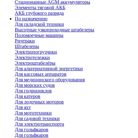
Стационарные AGM аккумуляторы
Элементы тяговой АКБ
АКБ глубокого разряда
По назначению
Для складской техники
Высотные узкопроходные штабелеры
Поломоечные машины
Ричтраки
Штабелеры
Электропогрузчики
Электротележки
Электроштабелёры
Для альтернативной энергетики
Для кассовых аппаратов
Для медицинского оборудования
Для морских судов
Для гидроциклов
Для катеров
Для лодочных моторов
Для яхт
Для мототехники
Для садовой техники
Для электротранспорта
Для гольфкаров
Для гольфкаров