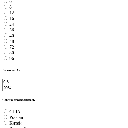
6
8
12
16
24
36
40
48
72
80
96
Емкость, Ач
Страна производитель
США
Россия
Китай