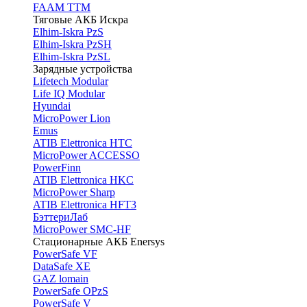
FAAM TTM
Тяговые АКБ Искра
Elhim-Iskra PzS
Elhim-Iskra PzSH
Elhim-Iskra PzSL
Зарядные устройства
Lifetech Modular
Life IQ Modular
Hyundai
MicroPower Lion
Emus
ATIB Elettronica HTC
MicroPower ACCESSO
PowerFinn
ATIB Elettronica HKC
MicroPower Sharp
ATIB Elettronica HFT3
БэттериЛаб
MicroPower SMC-HF
Стационарные АКБ Enersys
PowerSafe VF
DataSafe XE
GAZ lomain
PowerSafe OPzS
PowerSafe V