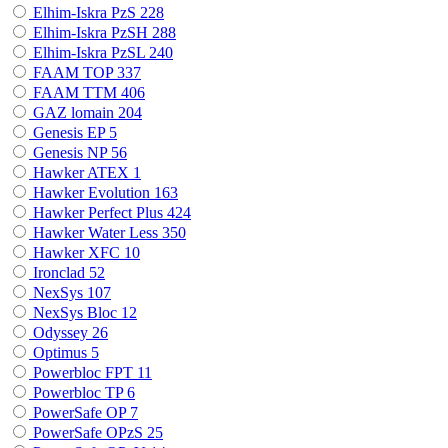
Elhim-Iskra PzS
228
Elhim-Iskra PzSH
288
Elhim-Iskra PzSL
240
FAAM TOP
337
FAAM TTM
406
GAZ lomain
204
Genesis EP
5
Genesis NP
56
Hawker ATEX
1
Hawker Evolution
163
Hawker Perfect Plus
424
Hawker Water Less
350
Hawker XFC
10
Ironclad
52
NexSys
107
NexSys Bloc
12
Odyssey
26
Optimus
5
Powerbloc FPT
11
Powerbloc TP
6
PowerSafe OP
7
PowerSafe OPzS
25