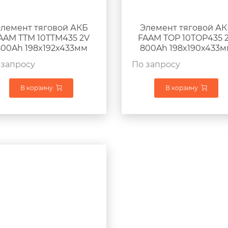
лемент тяговой АКБ
Элемент тяговой А
AAM TTM 10TTM435 2V
FAAM TOP 10TOP435 
800Ah 198x192x433мм
800Ah 198x190x433
 запросу
По запросу
В корзину
В корзину