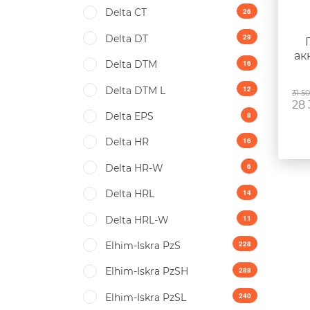
26
Delta CT
29
Delta DT
ак
16
Delta DTM
12
Delta DTM L
31 5
28
8
Delta EPS
16
Delta HR
6
Delta HR-W
14
Delta HRL
11
Delta HRL-W
228
Elhim-Iskra PzS
288
Elhim-Iskra PzSH
240
Elhim-Iskra PzSL