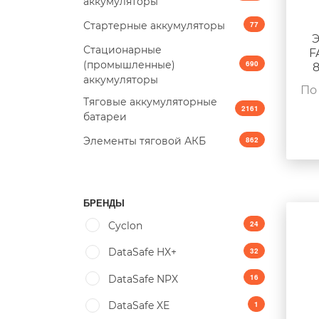
аккумуляторы
Стартерные аккумуляторы
77
Э
Стационарные
F
(промышленные)
690
аккумуляторы
По
Тяговые аккумуляторные
2161
батареи
Элементы тяговой АКБ
862
БРЕНДЫ
24
Cyclon
32
DataSafe HX+
16
DataSafe NPX
1
DataSafe XE