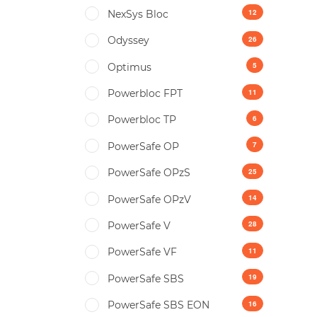
12
NexSys Bloc
26
Odyssey
5
Optimus
11
Powerbloc FPT
6
Powerbloc TP
7
PowerSafe OP
25
PowerSafe OPzS
14
PowerSafe OPzV
28
PowerSafe V
11
PowerSafe VF
19
PоwerSafe SBS
16
PоwerSafe SBS EON