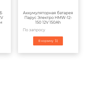
КБ
Аккумуляторная батарея
2V
Парус Электро HMW-12-
мм
150 12V 150Ah
482x170x240мм 47кг
По запросу
В корзину