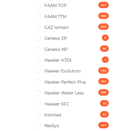
337
FAAM TOP
406
FAAM TTM
204
GAZ lomain
5
Genesis EP
56
Genesis NP
1
Hawker ATEX
163
Hawker Evolution
424
Hawker Perfect Plus
350
Hawker Water Less
10
Hawker XFC
52
Ironclad
107
NexSys