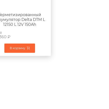
Герметизированный
кумулятор Delta DTM L
12150 L 12V 150Ah
482x170x240мм 47кг
00
 360
₽
В корзину