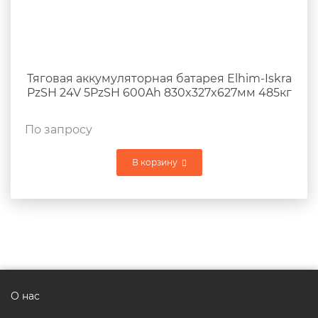
Тяговая аккумуляторная батарея Elhim-Iskra
PzSH 24V 5PzSH 600Ah 830x327x627мм 485кг
По запросу
В корзину
О нас