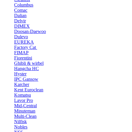
Columbus
Comac
Dalian
Delvir
DIMEX
Doosan-Daewoo
Dulevo
EUREKA
Factory Cat
FIMAP
Fiorentini
Ghibli & wirbel
Hangcha HC
Hyster
IPC Gansow
Karcher
Kent Euroclean
Komatsu
Lavor Pro
Mid-Central
Minuteman
Multi-Clean
Nilfisk
Nobles