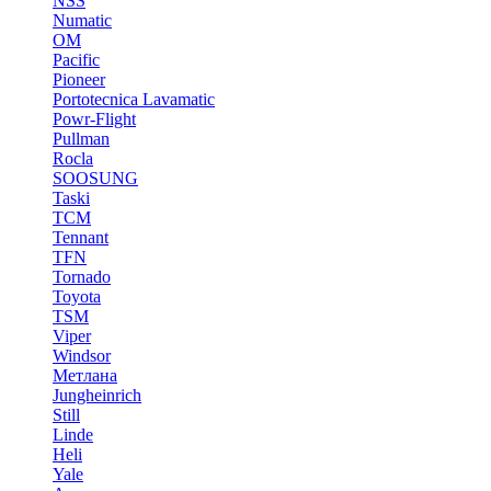
NSS
Numatic
OM
Pacific
Pioneer
Portotecnica Lavamatic
Powr-Flight
Pullman
Rocla
SOOSUNG
Taski
TCM
Tennant
TFN
Tornado
Toyota
TSM
Viper
Windsor
Метлана
Jungheinrich
Still
Linde
Heli
Yale