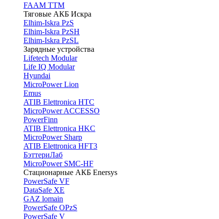
FAAM TTM
Тяговые АКБ Искра
Elhim-Iskra PzS
Elhim-Iskra PzSH
Elhim-Iskra PzSL
Зарядные устройства
Lifetech Modular
Life IQ Modular
Hyundai
MicroPower Lion
Emus
ATIB Elettronica HTC
MicroPower ACCESSO
PowerFinn
ATIB Elettronica HKC
MicroPower Sharp
ATIB Elettronica HFT3
БэттериЛаб
MicroPower SMC-HF
Стационарные АКБ Enersys
PowerSafe VF
DataSafe XE
GAZ lomain
PowerSafe OPzS
PowerSafe V