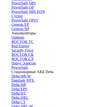
PоwerSafe SBS
PowerSafe OP
PоwerSafe SBS EON
Cyclon
PowerSafe OPzV
Genesis EP
Genesis NP
Аккумуляторы
Optimus
ВОСТОК ТС
Red Energy
Security Force
ВОСТОК СК
ВОСТОК СХ
Парус Электро
PowerSafe
Стационарные АКБ Delta
Delta HR-W
DataSafe NPX
Delta HR
Delta EPS
Delta DT
Delta HRL
Delta CT
Delta HRL-W