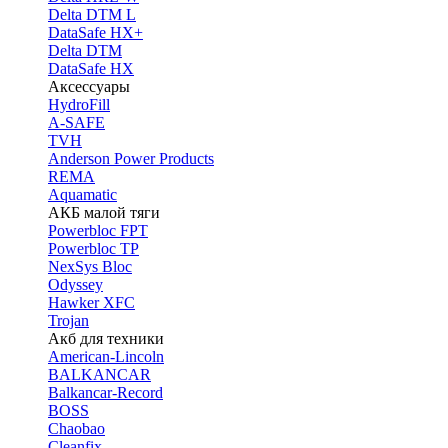
Delta DTM L
DataSafe HX+
Delta DTM
DataSafe HX
Аксессуары
HydroFill
A-SAFE
TVH
Anderson Power Products
REMA
Aquamatic
АКБ малой тяги
Powerbloc FPT
Powerbloc TP
NexSys Bloc
Odyssey
Hawker XFC
Trojan
Акб для техники
American-Lincoln
BALKANCAR
Balkancar-Record
BOSS
Chaobao
Cleanfix