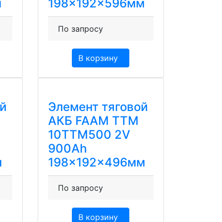
м
198x192x596мм
По запросу
В корзину
й
Элемент тяговой
АКБ FAAM TTM
10TTM500 2V
900Ah
м
198x192x496мм
По запросу
В корзину