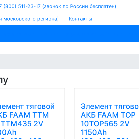
 (800) 511-23-17
(звонок по России бесплатен)
я московского региона)
Контакты
 назначению
Литий
Зарядные устройства
Для
пу
лемент тяговой
Элемент тягово
КБ FAAM TTM
АКБ FAAM TOP
0TTM435 2V
10TOP565 2V
00Ah
1150Ah