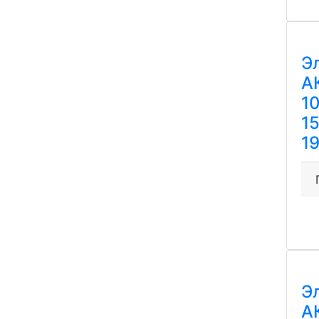
Э
А
1
1
1
Э
А