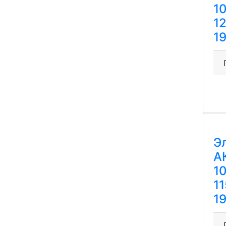
1
1
1
Э
А
1
1
1