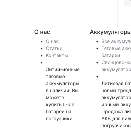
О нас
Аккумуляторы
О нас
Все аккуму
Статьи
Тяговые акк
Контакты
батареи
Свинцово-к
Литий-ионные
аккумулято
тяговые
аккумуляторы
Литиевая ба
в наличии! Вы
новый тренд
можете
аккумулятор
купить li-ion
ионный акку
батареи на
Продажа ли
погрузчики.
АКБ для ви
погрузчиков