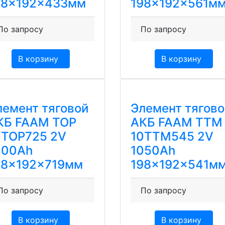
98x192x433мм
198x192x561м
По запросу
По запросу
В корзину
В корзину
лемент тяговой
Элемент тягово
КБ FAAM TOP
АКБ FAAM TTM
0TOP725 2V
10TTM545 2V
400Ah
1050Ah
98x192x719мм
198x192x541м
По запросу
По запросу
В корзину
В корзину