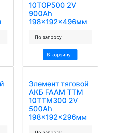
10TOP500 2V
900Ah
м
198x192x496мм
По запросу
В корзину
й
Элемент тяговой
АКБ FAAM TTM
10TTM300 2V
500Ah
м
198x192x296мм
По запросу