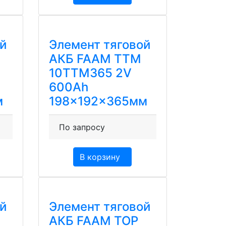
й
Элемент тяговой
АКБ FAAM TTM
10TTM365 2V
600Ah
м
198x192x365мм
По запросу
В корзину
й
Элемент тяговой
АКБ FAAM TOP