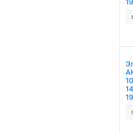
1
Э
А
1
1
1