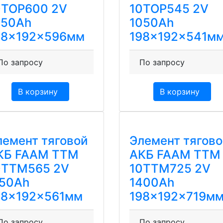
0TOP600 2V
10TOP545 2V
250Ah
1050Ah
98x192x596мм
198x192x541м
По запросу
По запросу
В корзину
В корзину
лемент тяговой
Элемент тягово
КБ FAAM TTM
АКБ FAAM TTM
0TTM565 2V
10TTM725 2V
150Ah
1400Ah
98x192x561мм
198x192x719м
По запросу
По запросу