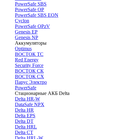
PоwerSafe SBS
PowerSafe OP
PоwerSafe SBS EON
Cyclon
PowerSafe OPzV
Genesis EP
Genesis NP
Аккумуляторы
Optimus
ВОСТОК ТС
Red Energy
Security Force
ВОСТОК СК
ВОСТОК СХ
Парус Электро
PowerSafe
Стационарные АКБ Delta
Delta HR-W
DataSafe NPX
Delta HR
Delta EPS
Delta DT
Delta HRL
Delta CT
Delta HRL-W