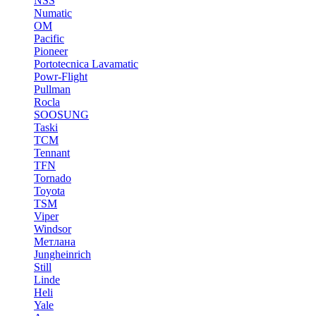
NSS
Numatic
OM
Pacific
Pioneer
Portotecnica Lavamatic
Powr-Flight
Pullman
Rocla
SOOSUNG
Taski
TCM
Tennant
TFN
Tornado
Toyota
TSM
Viper
Windsor
Метлана
Jungheinrich
Still
Linde
Heli
Yale