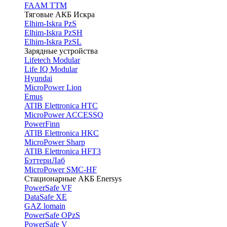
FAAM TTM
Тяговые АКБ Искра
Elhim-Iskra PzS
Elhim-Iskra PzSH
Elhim-Iskra PzSL
Зарядные устройства
Lifetech Modular
Life IQ Modular
Hyundai
MicroPower Lion
Emus
ATIB Elettronica HTC
MicroPower ACCESSO
PowerFinn
ATIB Elettronica HKC
MicroPower Sharp
ATIB Elettronica HFT3
БэттериЛаб
MicroPower SMC-HF
Стационарные АКБ Enersys
PowerSafe VF
DataSafe XE
GAZ lomain
PowerSafe OPzS
PowerSafe V