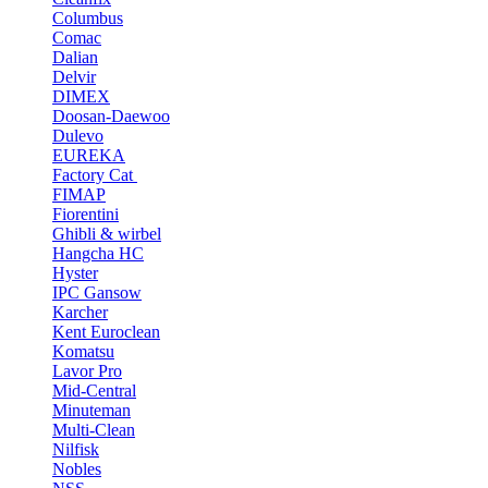
Columbus
Comac
Dalian
Delvir
DIMEX
Doosan-Daewoo
Dulevo
EUREKA
Factory Cat
FIMAP
Fiorentini
Ghibli & wirbel
Hangcha HC
Hyster
IPC Gansow
Karcher
Kent Euroclean
Komatsu
Lavor Pro
Mid-Central
Minuteman
Multi-Clean
Nilfisk
Nobles