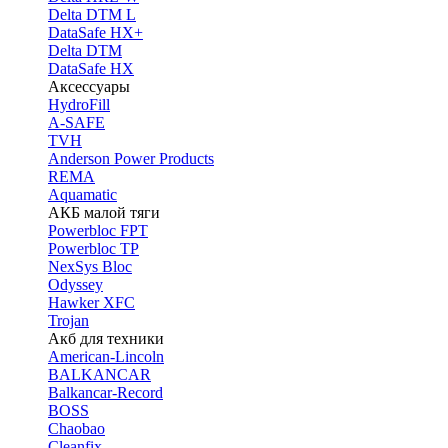
Delta DTM L
DataSafe HX+
Delta DTM
DataSafe HX
Аксессуары
HydroFill
A-SAFE
TVH
Anderson Power Products
REMA
Aquamatic
АКБ малой тяги
Powerbloc FPT
Powerbloc TP
NexSys Bloc
Odyssey
Hawker XFC
Trojan
Акб для техники
American-Lincoln
BALKANCAR
Balkancar-Record
BOSS
Chaobao
Cleanfix