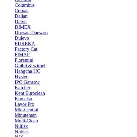
Columbus
Comac
Dalian
Delvir
DIMEX
Doosan-Daewoo
Dulevo
EUREKA
Factory Cat
FIMAP
Fiorentini
Ghibli & wirbel
Hangcha HC
Hyster
IPC Gansow
Karcher
Kent Euroclean
Komatsu
Lavor Pro
Mid-Central
Minuteman
Multi-Clean
Nilfisk
Nobles