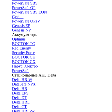
PоwerSafe SBS
PowerSafe OP
PоwerSafe SBS EON
Cyclon
PowerSafe OPzV
Genesis EP
Genesis NP
Аккумуляторы
Optimus
ВОСТОК ТС
Red Energy
Security Force
ВОСТОК СК
ВОСТОК СХ
Парус Электро
PowerSafe
Стационарные АКБ Delta
Delta HR-W
DataSafe NPX
Delta HR
Delta EPS
Delta DT
Delta HRL
Delta CT
Delta HRL-W