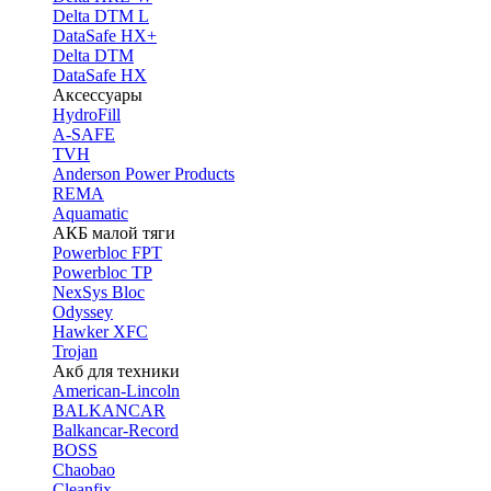
Delta DTM L
DataSafe HX+
Delta DTM
DataSafe HX
Аксессуары
HydroFill
A-SAFE
TVH
Anderson Power Products
REMA
Aquamatic
АКБ малой тяги
Powerbloc FPT
Powerbloc TP
NexSys Bloc
Odyssey
Hawker XFC
Trojan
Акб для техники
American-Lincoln
BALKANCAR
Balkancar-Record
BOSS
Chaobao
Cleanfix