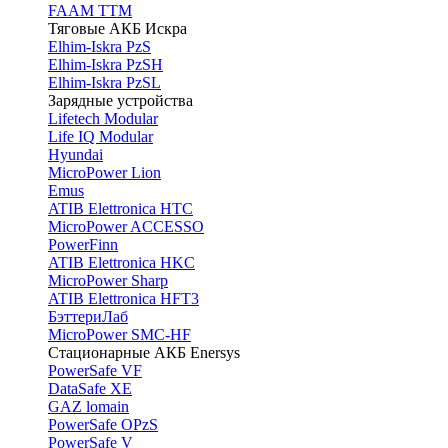
FAAM TTM
Тяговые АКБ Искра
Elhim-Iskra PzS
Elhim-Iskra PzSH
Elhim-Iskra PzSL
Зарядные устройства
Lifetech Modular
Life IQ Modular
Hyundai
MicroPower Lion
Emus
ATIB Elettronica HTC
MicroPower ACCESSO
PowerFinn
ATIB Elettronica HKC
MicroPower Sharp
ATIB Elettronica HFT3
БэттериЛаб
MicroPower SMC-HF
Стационарные АКБ Enersys
PowerSafe VF
DataSafe XE
GAZ lomain
PowerSafe OPzS
PowerSafe V