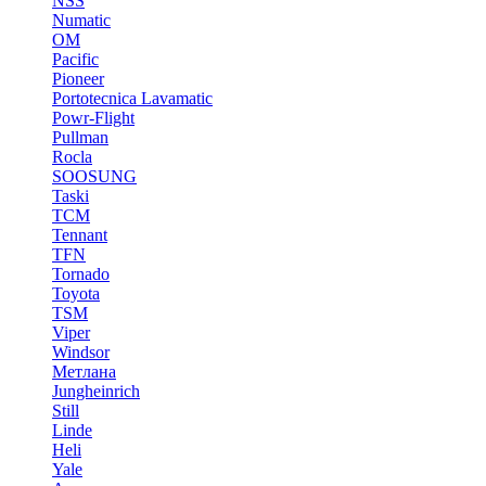
NSS
Numatic
OM
Pacific
Pioneer
Portotecnica Lavamatic
Powr-Flight
Pullman
Rocla
SOOSUNG
Taski
TCM
Tennant
TFN
Tornado
Toyota
TSM
Viper
Windsor
Метлана
Jungheinrich
Still
Linde
Heli
Yale