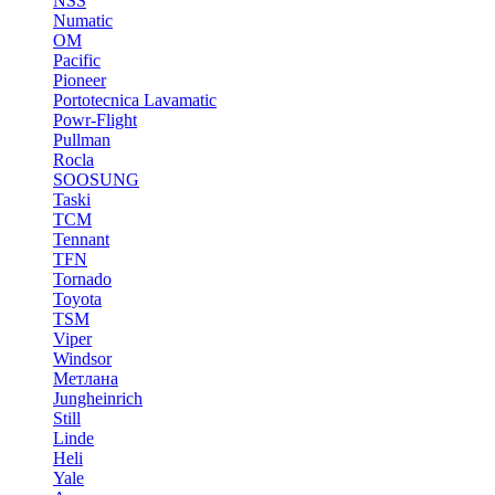
NSS
Numatic
OM
Pacific
Pioneer
Portotecnica Lavamatic
Powr-Flight
Pullman
Rocla
SOOSUNG
Taski
TCM
Tennant
TFN
Tornado
Toyota
TSM
Viper
Windsor
Метлана
Jungheinrich
Still
Linde
Heli
Yale