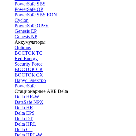
PоwerSafe SBS
PowerSafe OP
PоwerSafe SBS EON
Cyclon
PowerSafe OPzV
Genesis EP
Genesis NP
Аккумуляторы
Optimus
ВОСТОК ТС
Red Energy
Security Force
ВОСТОК СК
ВОСТОК СХ
Парус Электро
PowerSafe
Стационарные АКБ Delta
Delta HR-W
DataSafe NPX
Delta HR
Delta EPS
Delta DT
Delta HRL
Delta CT
Delta HRL-W