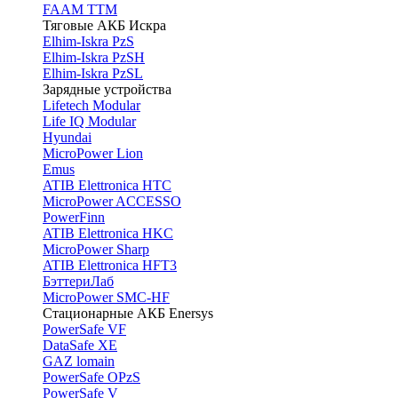
FAAM TTM
Тяговые АКБ Искра
Elhim-Iskra PzS
Elhim-Iskra PzSH
Elhim-Iskra PzSL
Зарядные устройства
Lifetech Modular
Life IQ Modular
Hyundai
MicroPower Lion
Emus
ATIB Elettronica HTC
MicroPower ACCESSO
PowerFinn
ATIB Elettronica HKC
MicroPower Sharp
ATIB Elettronica HFT3
БэттериЛаб
MicroPower SMC-HF
Стационарные АКБ Enersys
PowerSafe VF
DataSafe XE
GAZ lomain
PowerSafe OPzS
PowerSafe V