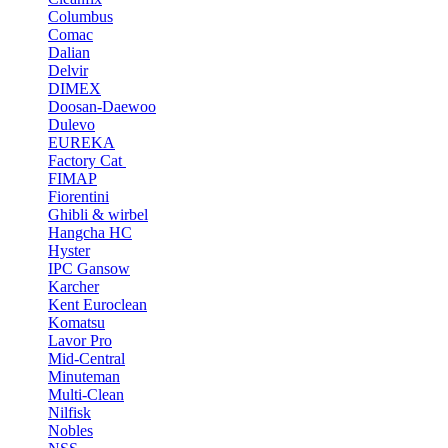
Columbus
Comac
Dalian
Delvir
DIMEX
Doosan-Daewoo
Dulevo
EUREKA
Factory Cat
FIMAP
Fiorentini
Ghibli & wirbel
Hangcha HC
Hyster
IPC Gansow
Karcher
Kent Euroclean
Komatsu
Lavor Pro
Mid-Central
Minuteman
Multi-Clean
Nilfisk
Nobles