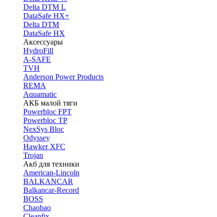
Delta DTM L
DataSafe HX+
Delta DTM
DataSafe HX
Аксессуары
HydroFill
A-SAFE
TVH
Anderson Power Products
REMA
Aquamatic
АКБ малой тяги
Powerbloc FPT
Powerbloc TP
NexSys Bloc
Odyssey
Hawker XFC
Trojan
Акб для техники
American-Lincoln
BALKANCAR
Balkancar-Record
BOSS
Chaobao
Cleanfix