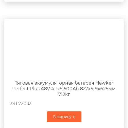
Тяговая аккумуляторная батарея Hawker
Perfect Plus 48V 4PzS 500Ah 827x519x625мм
712кг
391 720
₽
В корзину