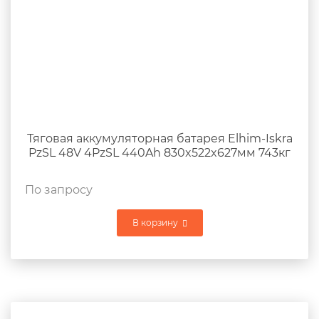
Тяговая аккумуляторная батарея Elhim-Iskra
PzSL 48V 4PzSL 440Ah 830x522x627мм 743кг
По запросу
В корзину