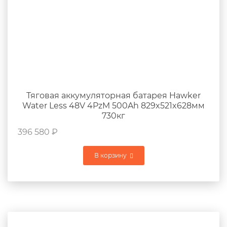
Тяговая аккумуляторная батарея Hawker
Water Less 48V 4PzM 500Ah 829x521x628мм
730кг
396 580
₽
В корзину