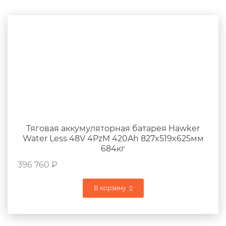
Тяговая аккумуляторная батарея Hawker
Water Less 48V 4PzM 420Ah 827x519x625мм
684кг
396 760
₽
В корзину