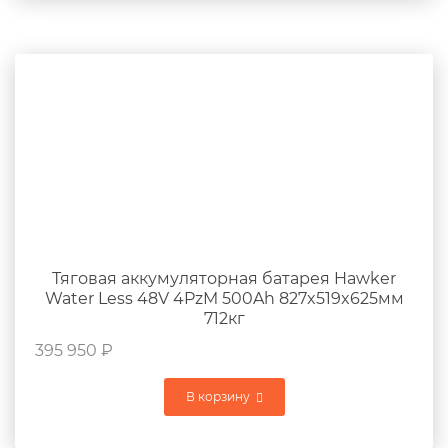
Тяговая аккумуляторная батарея Hawker
Water Less 48V 4PzM 500Ah 827x519x625мм
712кг
395 950
₽
В корзину