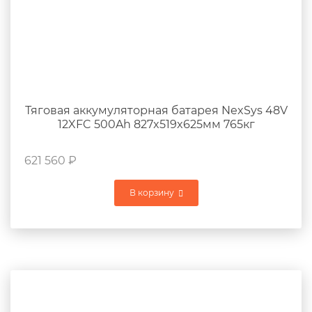
Тяговая аккумуляторная батарея NexSys 48V
12XFC 500Ah 827x519x625мм 765кг
621 560
₽
В корзину