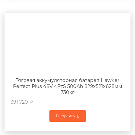
Тяговая аккумуляторная батарея Hawker
Perfect Plus 48V 4PzS 500Ah 829x521x628мм
730кг
391 720
₽
В корзину