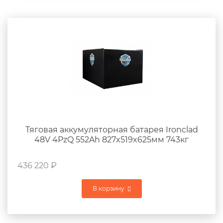
Тяговая аккумуляторная батарея Ironclad
48V 4PzQ 552Ah 827x519x625мм 743кг
436 220
₽
В корзину