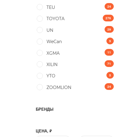
24
TEU
276
TOYOTA
29
UN
5
WeCan
11
XGMA
71
XILIN
5
YTO
24
ZOOMLION
БРЕНДЫ
ЦЕНА, ₽