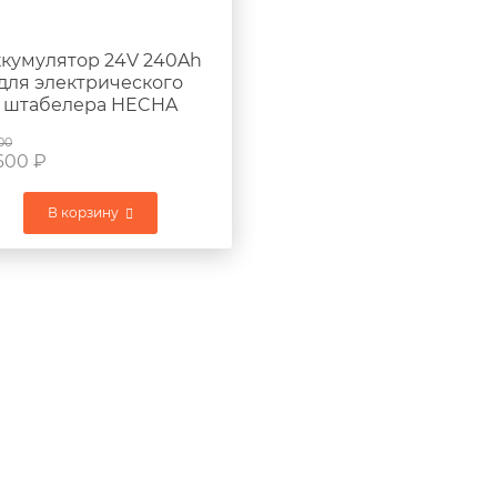
кумулятор 24V 240Ah
для электрического
штабелера HECHA
CDDZ20
00
600
₽
В корзину