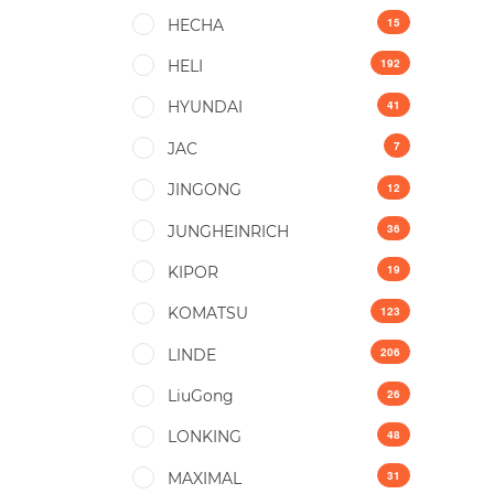
15
HECHA
192
HELI
41
HYUNDAI
7
JAC
12
JINGONG
36
JUNGHEINRICH
19
KIPOR
123
KOMATSU
206
LINDE
26
LiuGong
48
LONKING
31
MAXIMAL