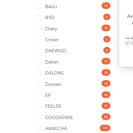
10
BaoLi
Ак
3
BYD
13
Chery
69 3
2
Crown
61 
5
DAEWOO
11
Dalian
12
DALONG
18
Doosan
49
EP
31
FEELER
26
GOODSENSE
137
HANGCHA