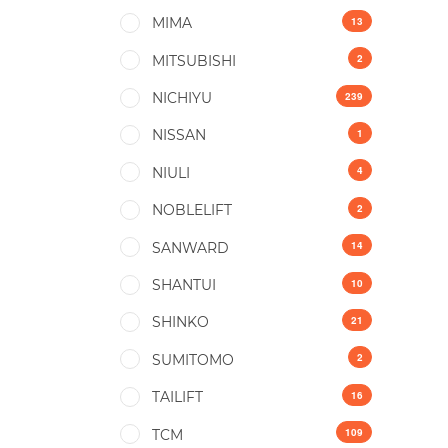
13
MIMA
2
MITSUBISHI
239
NICHIYU
1
NISSAN
4
NIULI
2
NOBLELIFT
14
SANWARD
10
SHANTUI
21
SHINKO
2
SUMITOMO
16
TAILIFT
109
TCM