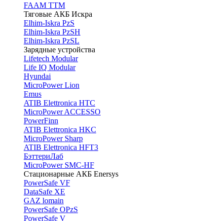
FAAM TTM
Тяговые АКБ Искра
Elhim-Iskra PzS
Elhim-Iskra PzSH
Elhim-Iskra PzSL
Зарядные устройства
Lifetech Modular
Life IQ Modular
Hyundai
MicroPower Lion
Emus
ATIB Elettronica HTC
MicroPower ACCESSO
PowerFinn
ATIB Elettronica HKC
MicroPower Sharp
ATIB Elettronica HFT3
БэттериЛаб
MicroPower SMC-HF
Стационарные АКБ Enersys
PowerSafe VF
DataSafe XE
GAZ lomain
PowerSafe OPzS
PowerSafe V