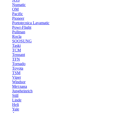
NSS
Numatic
OM
Pacific
Pioneer
Portotecnica Lavamatic
Powr-Flight
Pullman
Rocla
SOOSUNG
Taski
TCM
Tennant
TFN
Tornado
Toyota
TSM
Viper
Windsor
Метлана
Jungheinrich
Still
Linde
Heli
Yale