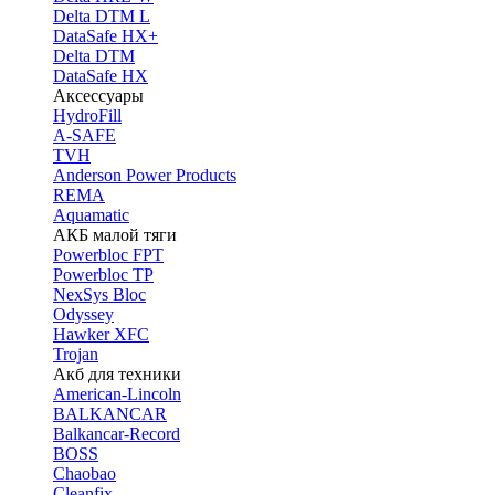
Delta DTM L
DataSafe HX+
Delta DTM
DataSafe HX
Аксессуары
HydroFill
A-SAFE
TVH
Anderson Power Products
REMA
Aquamatic
АКБ малой тяги
Powerbloc FPT
Powerbloc TP
NexSys Bloc
Odyssey
Hawker XFC
Trojan
Акб для техники
American-Lincoln
BALKANCAR
Balkancar-Record
BOSS
Chaobao
Cleanfix