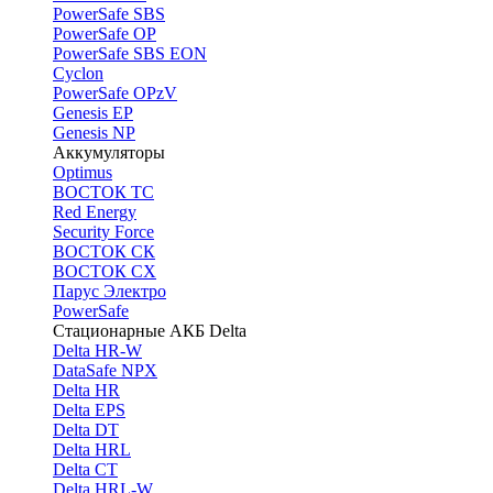
PоwerSafe SBS
PowerSafe OP
PоwerSafe SBS EON
Cyclon
PowerSafe OPzV
Genesis EP
Genesis NP
Аккумуляторы
Optimus
ВОСТОК ТС
Red Energy
Security Force
ВОСТОК СК
ВОСТОК СХ
Парус Электро
PowerSafe
Стационарные АКБ Delta
Delta HR-W
DataSafe NPX
Delta HR
Delta EPS
Delta DT
Delta HRL
Delta CT
Delta HRL-W