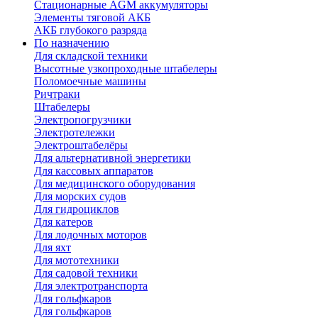
Стационарные AGM аккумуляторы
Элементы тяговой АКБ
АКБ глубокого разряда
По назначению
Для складской техники
Высотные узкопроходные штабелеры
Поломоечные машины
Ричтраки
Штабелеры
Электропогрузчики
Электротележки
Электроштабелёры
Для альтернативной энергетики
Для кассовых аппаратов
Для медицинского оборудования
Для морских судов
Для гидроциклов
Для катеров
Для лодочных моторов
Для яхт
Для мототехники
Для садовой техники
Для электротранспорта
Для гольфкаров
Для гольфкаров