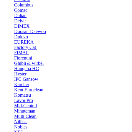
Columbus
Comac
Dalian
Delvir
DIMEX
Doosan-Daewoo
Dulevo
EUREKA
Factory Cat
FIMAP
Fiorentini
Ghibli & wirbel
Hangcha HC
Hyster
IPC Gansow
Karcher
Kent Euroclean
Komatsu
Lavor Pro
Mid-Central
Minuteman
Multi-Clean
Nilfisk
Nobles