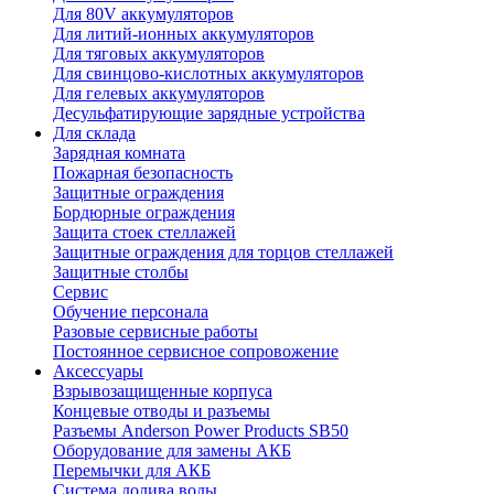
Для 80V аккумуляторов
Для литий-ионных аккумуляторов
Для тяговых аккумуляторов
Для свинцово-кислотных аккумуляторов
Для гелевых аккумуляторов
Десульфатирующие зарядные устройства
Для склада
Зарядная комната
Пожарная безопасность
Защитные ограждения
Бордюрные ограждения
Защита стоек стеллажей
Защитные ограждения для торцов стеллажей
Защитные столбы
Сервис
Обучение персонала
Разовые сервисные работы
Постоянное сервисное сопровожение
Аксессуары
Взрывозащищенные корпуса
Концевые отводы и разъемы
Разъемы Anderson Power Products SB50
Оборудование для замены АКБ
Перемычки для АКБ
Система долива воды