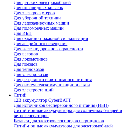
Для детских электромобилей
Для инвалидных колясок
Для электроскутеров
Для уборочной техники
Для ледозаливочных машин
Для поломоечных машин
Для ИБП
Для охранно-пожарной сигнализации
Для аварийного освещения
Для железнодорожного транспорта
Для вагонов
Для локомотивов
Для поездов
Для тепловозов
Для электровозов
Для резервного и автономного питания
Для систем телекоммуникации и связи
Для электростанций
Литий
12В аккумулятор CyberBATT
Для источников бесперебойного питания (ИБП)
Литий-ионные аккумуляторы для солнечных батарей и
ветрогенераторов
Батареи для электровелосипедов и трициклов
Литий-ионные аккумуляторы для электромобилей