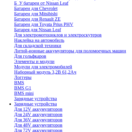
Б_У батареи от Nissan Leaf
Батареи для Chevrolet
Батареи для Mitsibishi
Батареи для Renault ZE
Батареи для Toyata Prius PHV
Батарея для Nissan Leaf
Для электромотоциклов и электроскутеров
Наклейка на автомобиль
Для складской техники
Литий-ионные аккумуляторы для поломоечных машин
Для гольфкаров
Элементы и модули
Модули для электромобилей
Наборный модуль 3,2В 61,2Ач
Логгеры
BMS
BMS G1
BMS mini
Зарядные устройства
Зарядные устройства
Для 12V аккумуляторов
Для 24V аккумуляторов
Для 36V аккумуляторов
Для 48V аккумуляторов
Для 72V аккумуляторов