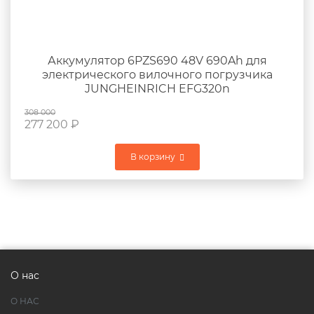
Аккумулятор 6PZS690 48V 690Ah для
электрического вилочного погрузчика
JUNGHEINRICH EFG320n
308 000
277 200
₽
В корзину
О нас
О НАС