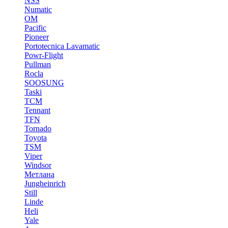
NSS
Numatic
OM
Pacific
Pioneer
Portotecnica Lavamatic
Powr-Flight
Pullman
Rocla
SOOSUNG
Taski
TCM
Tennant
TFN
Tornado
Toyota
TSM
Viper
Windsor
Метлана
Jungheinrich
Still
Linde
Heli
Yale