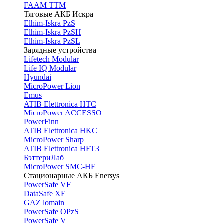
FAAM TTM
Тяговые АКБ Искра
Elhim-Iskra PzS
Elhim-Iskra PzSH
Elhim-Iskra PzSL
Зарядные устройства
Lifetech Modular
Life IQ Modular
Hyundai
MicroPower Lion
Emus
ATIB Elettronica HTC
MicroPower ACCESSO
PowerFinn
ATIB Elettronica HKC
MicroPower Sharp
ATIB Elettronica HFT3
БэттериЛаб
MicroPower SMC-HF
Стационарные АКБ Enersys
PowerSafe VF
DataSafe XE
GAZ lomain
PowerSafe OPzS
PowerSafe V