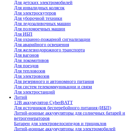
Для детских электромобилей
Для инвалидных колясок
Для электроскутеров
Для уборочной техники
Для ледозаливочных машин
Для поломоечных машин
Для ИБП
Для охранно-пожарной сигнализации
Для аварийного освещения
Для железнодорожного транспорта
Для вагонов
Для локомотивов
Для поездов
Для тепловозов
Для электровозов
Для резервного и автономного питания
Для систем телекоммуникации и связи
Для электростанций
Литий
12В аккумулятор CyberBATT
Для источников бесперебойного питания (ИБП)
Литий-ионные аккумуляторы для солнечных батарей и
ветрогенераторов
Батареи для электровелосипедов и трициклов
Литий-ионные аккумуляторы для электромобилей