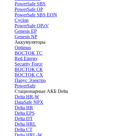
PоwerSafe SBS
PowerSafe OP
PоwerSafe SBS EON
Cyclon
PowerSafe OPzV
Genesis EP
Genesis NP
Аккумуляторы
Optimus
ВОСТОК ТС
Red Energy
Security Force
ВОСТОК СК
ВОСТОК СХ
Парус Электро
PowerSafe
Стационарные АКБ Delta
Delta HR-W
DataSafe NPX
Delta HR
Delta EPS
Delta DT
Delta HRL
Delta CT
Delta HRL-W