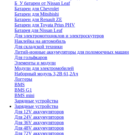
Б_У батареи от Nissan Leaf
Батареи для Chevrolet
Батареи для Mitsibishi
Батареи для Renault ZE
Батареи для Toyata Prius PHV
Батарея для Nissan Leaf
Для электромотоциклов и электроскутеров
Наклейка на автомобиль
Для складской техники
Литий-ионные аккумуляторы для поломоечных машин
Для гольфкаров
Элементы и модули
Модули для электромобилей
Наборный модуль 3,2В 61,2Ач
Логгеры
BMS
BMS G1
BMS mini
Зарядные устройства
Зарядные устройства
Для 12V аккумуляторов
Для 24V аккумуляторов
Для 36V аккумуляторов
Для 48V аккумуляторов
Для 72V аккумуляторов