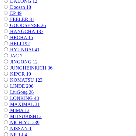
DALONG
12
Doosan
18
EP
49
FEELER
31
GOODSENSE
26
HANGCHA
137
HECHA
15
HELI
192
HYUNDAI
41
JAC
7
JINGONG
12
JUNGHEINRICH
36
KIPOR
19
KOMATSU
123
LINDE
206
LiuGong
26
LONKING
48
MAXIMAL
31
MIMA
13
MITSUBISHI
2
NICHIYU
239
NISSAN
1
NIULI
4