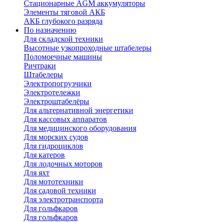
Стационарные AGM аккумуляторы
Элементы тяговой АКБ
АКБ глубокого разряда
По назначению
Для складской техники
Высотные узкопроходные штабелеры
Поломоечные машины
Ричтраки
Штабелеры
Электропогрузчики
Электротележки
Электроштабелёры
Для альтернативной энергетики
Для кассовых аппаратов
Для медицинского оборудования
Для морских судов
Для гидроциклов
Для катеров
Для лодочных моторов
Для яхт
Для мототехники
Для садовой техники
Для электротранспорта
Для гольфкаров
Для гольфкаров