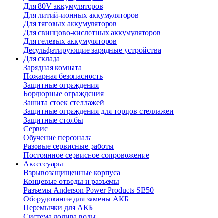
Для 80V аккумуляторов
Для литий-ионных аккумуляторов
Для тяговых аккумуляторов
Для свинцово-кислотных аккумуляторов
Для гелевых аккумуляторов
Десульфатирующие зарядные устройства
Для склада
Зарядная комната
Пожарная безопасность
Защитные ограждения
Бордюрные ограждения
Защита стоек стеллажей
Защитные ограждения для торцов стеллажей
Защитные столбы
Сервис
Обучение персонала
Разовые сервисные работы
Постоянное сервисное сопровожение
Аксессуары
Взрывозащищенные корпуса
Концевые отводы и разъемы
Разъемы Anderson Power Products SB50
Оборудование для замены АКБ
Перемычки для АКБ
Система долива воды