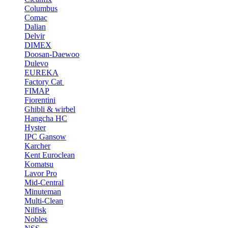
Columbus
Comac
Dalian
Delvir
DIMEX
Doosan-Daewoo
Dulevo
EUREKA
Factory Cat
FIMAP
Fiorentini
Ghibli & wirbel
Hangcha HC
Hyster
IPC Gansow
Karcher
Kent Euroclean
Komatsu
Lavor Pro
Mid-Central
Minuteman
Multi-Clean
Nilfisk
Nobles