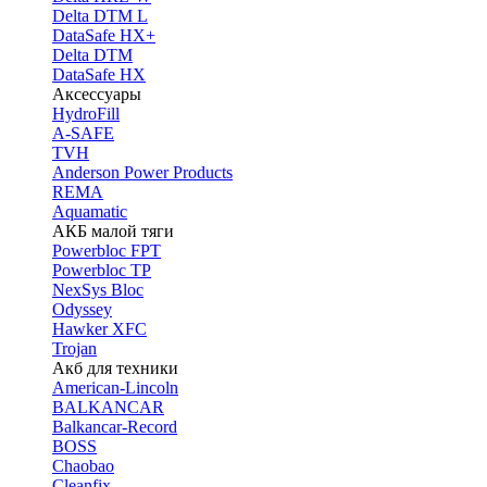
Delta DTM L
DataSafe HX+
Delta DTM
DataSafe HX
Аксессуары
HydroFill
A-SAFE
TVH
Anderson Power Products
REMA
Aquamatic
АКБ малой тяги
Powerbloc FPT
Powerbloc TP
NexSys Bloc
Odyssey
Hawker XFC
Trojan
Акб для техники
American-Lincoln
BALKANCAR
Balkancar-Record
BOSS
Chaobao
Cleanfix