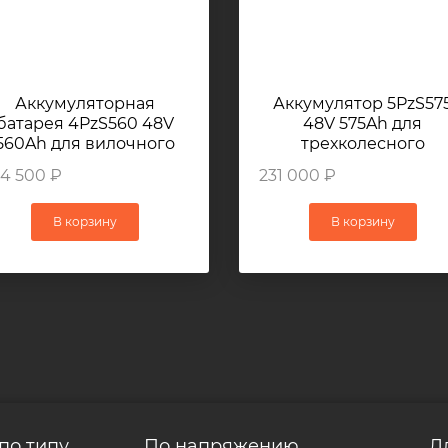
Аккумуляторная
Аккумулятор 5PzS57
батарея 4PzS560 48V
48V 575Ah для
560Ah для вилочного
трехколесного
погрузчика LINDE V12
электропогрузчика HE
4 500 ₽
231 000 ₽
CPD18S
В корзину
В корзину
по типу
По напряжению
Д