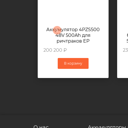
Аккумулятор 4PZS500
48V 500Ah для
ричтраков EP
CQD20RVF
200 200 ₽
23
В корзину
О нас
Аккумуляторы 