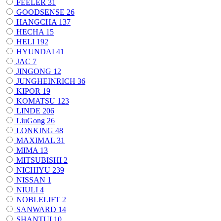
FEELER
31
GOODSENSE
26
HANGCHA
137
HECHA
15
HELI
192
HYUNDAI
41
JAC
7
JINGONG
12
JUNGHEINRICH
36
KIPOR
19
KOMATSU
123
LINDE
206
LiuGong
26
LONKING
48
MAXIMAL
31
MIMA
13
MITSUBISHI
2
NICHIYU
239
NISSAN
1
NIULI
4
NOBLELIFT
2
SANWARD
14
SHANTUI
10