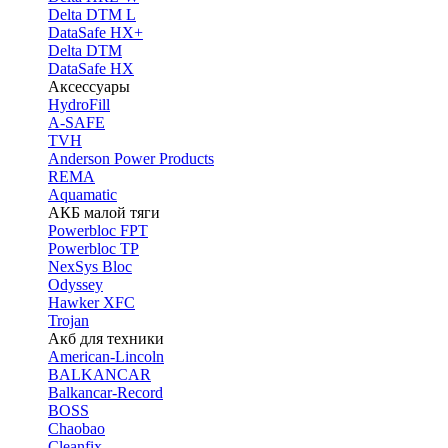
Delta DTM L
DataSafe HX+
Delta DTM
DataSafe HX
Аксессуары
HydroFill
A-SAFE
TVH
Anderson Power Products
REMA
Aquamatic
АКБ малой тяги
Powerbloc FPT
Powerbloc TP
NexSys Bloc
Odyssey
Hawker XFC
Trojan
Акб для техники
American-Lincoln
BALKANCAR
Balkancar-Record
BOSS
Chaobao
Cleanfix