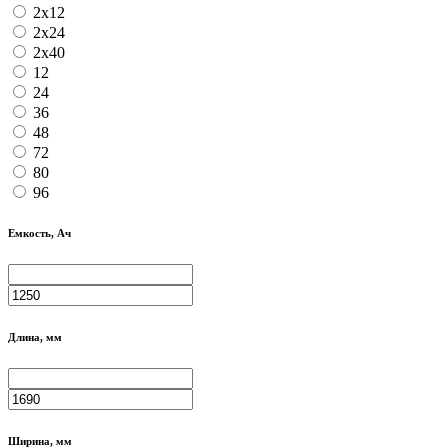
2x12
2x24
2x40
12
24
36
48
72
80
96
Емкость, Ач
Длина, мм
Ширина, мм