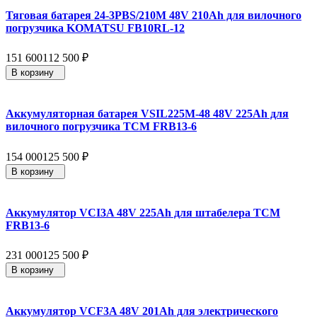
Тяговая батарея 24-3PBS/210M 48V 210Ah для вилочного
погрузчика KOMATSU FB10RL-12
151 600
112 500
₽
В корзину
Аккумуляторная батарея VSIL225M-48 48V 225Ah для
вилочного погрузчика TCM FRB13-6
154 000
125 500
₽
В корзину
Аккумулятор VCI3A 48V 225Ah для штабелера TCM
FRB13-6
231 000
125 500
₽
В корзину
Аккумулятор VCF3A 48V 201Ah для электрического