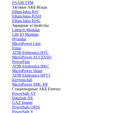
FAAM TTM
Тяговые АКБ Искра
Elhim-Iskra PzS
Elhim-Iskra PzSH
Elhim-Iskra PzSL
Зарядные устройства
Lifetech Modular
Life IQ Modular
Hyundai
MicroPower Lion
Emus
ATIB Elettronica HTC
MicroPower ACCESSO
PowerFinn
ATIB Elettronica HKC
MicroPower Sharp
ATIB Elettronica HFT3
БэттериЛаб
MicroPower SMC-HF
Стационарные АКБ Enersys
PowerSafe VF
DataSafe XE
GAZ lomain
PowerSafe OPzS
PowerSafe V