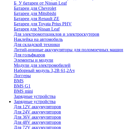
Б_У батареи от Nissan Leaf
Батареи для Chevrolet
Батареи для Mitsibishi
Батареи для Renault ZE
Батареи для Toyata Prius PHV
Батарея для Nissan Leaf
Для электромотоциклов и электроскутеров
Наклейка на автомобиль
Для складской техники
Литий-ионные аккумуляторы для поломоечных машин
Для гольфкаров
Элементы и модули
Модули для электромобилей
Наборный модуль 3,2В 61,2Ач
Логгеры
BMS
BMS G1
BMS mini
Зарядные устройства
Зарядные устройства
Для 12V аккумуляторов
Для 24V аккумуляторов
Для 36V аккумуляторов
Для 48V аккумуляторов
Для 72V аккумуляторов