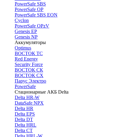
PоwerSafe SBS
PowerSafe OP
PоwerSafe SBS EON
Cyclon
PowerSafe OPzV
Genesis EP
Genesis NP
Аккумуляторы
Optimus
ВОСТОК ТС
Red Energy
Security Force
ВОСТОК СК
ВОСТОК СХ
Парус Электро
PowerSafe
Стационарные АКБ Delta
Delta HR-W
DataSafe NPX
Delta HR
Delta EPS
Delta DT
Delta HRL
Delta CT
Delta HRL-W