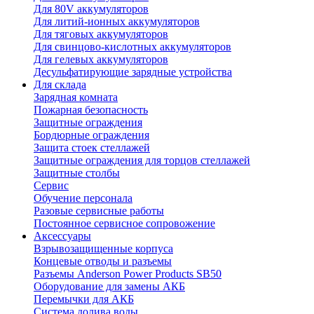
Для 80V аккумуляторов
Для литий-ионных аккумуляторов
Для тяговых аккумуляторов
Для свинцово-кислотных аккумуляторов
Для гелевых аккумуляторов
Десульфатирующие зарядные устройства
Для склада
Зарядная комната
Пожарная безопасность
Защитные ограждения
Бордюрные ограждения
Защита стоек стеллажей
Защитные ограждения для торцов стеллажей
Защитные столбы
Сервис
Обучение персонала
Разовые сервисные работы
Постоянное сервисное сопровожение
Аксессуары
Взрывозащищенные корпуса
Концевые отводы и разъемы
Разъемы Anderson Power Products SB50
Оборудование для замены АКБ
Перемычки для АКБ
Система долива воды