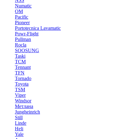
NSS
Numatic
OM
Pacific
Pioneer
Portotecnica Lavamatic
Powr-Flight
Pullman
Rocla
SOOSUNG
Taski
TCM
Tennant
TFN
Tornado
Toyota
TSM
Viper
Windsor
Метлана
Jungheinrich
Still
Linde
Heli
Yale