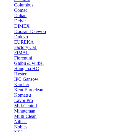
Columbus
Comac
Dalian
Delvir
DIMEX
Doosan-Daewoo
Dulevo
EUREKA
Factory Cat
FIMAP
Fiorentini
Ghibli & wirbel
Hangcha HC
Hyster
IPC Gansow
Karcher
Kent Euroclean
Komatsu
Lavor Pro
Mid-Central
Minuteman
Multi-Clean
Nilfisk
Nobles