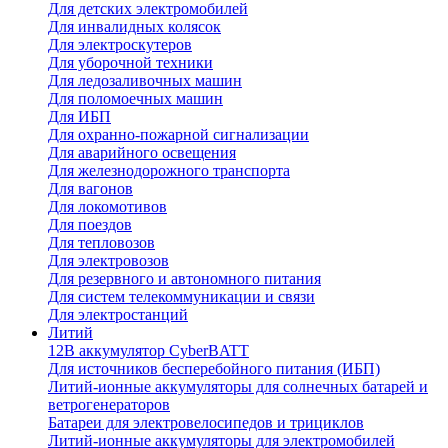
Для детских электромобилей
Для инвалидных колясок
Для электроскутеров
Для уборочной техники
Для ледозаливочных машин
Для поломоечных машин
Для ИБП
Для охранно-пожарной сигнализации
Для аварийного освещения
Для железнодорожного транспорта
Для вагонов
Для локомотивов
Для поездов
Для тепловозов
Для электровозов
Для резервного и автономного питания
Для систем телекоммуникации и связи
Для электростанций
Литий
12В аккумулятор CyberBATT
Для источников бесперебойного питания (ИБП)
Литий-ионные аккумуляторы для солнечных батарей и
ветрогенераторов
Батареи для электровелосипедов и трициклов
Литий-ионные аккумуляторы для электромобилей