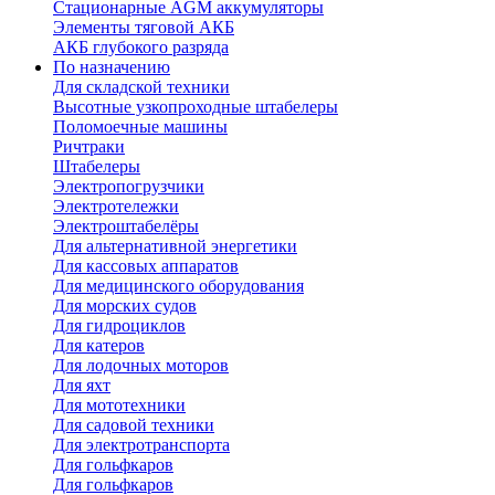
Стационарные AGM аккумуляторы
Элементы тяговой АКБ
АКБ глубокого разряда
По назначению
Для складской техники
Высотные узкопроходные штабелеры
Поломоечные машины
Ричтраки
Штабелеры
Электропогрузчики
Электротележки
Электроштабелёры
Для альтернативной энергетики
Для кассовых аппаратов
Для медицинского оборудования
Для морских судов
Для гидроциклов
Для катеров
Для лодочных моторов
Для яхт
Для мототехники
Для садовой техники
Для электротранспорта
Для гольфкаров
Для гольфкаров