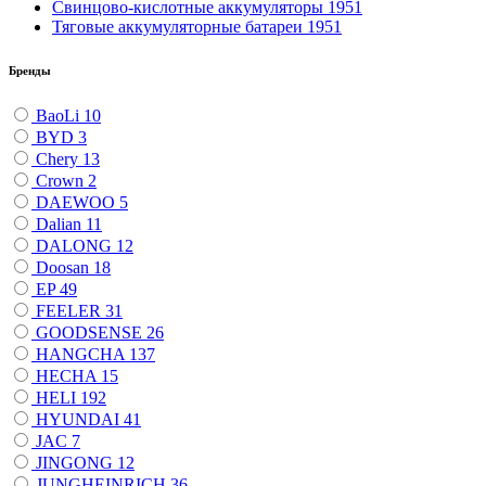
Свинцово-кислотные аккумуляторы
1951
Тяговые аккумуляторные батареи
1951
Бренды
BaoLi
10
BYD
3
Chery
13
Crown
2
DAEWOO
5
Dalian
11
DALONG
12
Doosan
18
EP
49
FEELER
31
GOODSENSE
26
HANGCHA
137
HECHA
15
HELI
192
HYUNDAI
41
JAC
7
JINGONG
12
JUNGHEINRICH
36