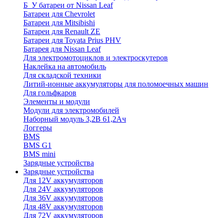
Б_У батареи от Nissan Leaf
Батареи для Chevrolet
Батареи для Mitsibishi
Батареи для Renault ZE
Батареи для Toyata Prius PHV
Батарея для Nissan Leaf
Для электромотоциклов и электроскутеров
Наклейка на автомобиль
Для складской техники
Литий-ионные аккумуляторы для поломоечных машин
Для гольфкаров
Элементы и модули
Модули для электромобилей
Наборный модуль 3,2В 61,2Ач
Логгеры
BMS
BMS G1
BMS mini
Зарядные устройства
Зарядные устройства
Для 12V аккумуляторов
Для 24V аккумуляторов
Для 36V аккумуляторов
Для 48V аккумуляторов
Для 72V аккумуляторов