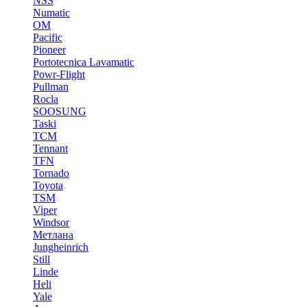
NSS
Numatic
OM
Pacific
Pioneer
Portotecnica Lavamatic
Powr-Flight
Pullman
Rocla
SOOSUNG
Taski
TCM
Tennant
TFN
Tornado
Toyota
TSM
Viper
Windsor
Метлана
Jungheinrich
Still
Linde
Heli
Yale