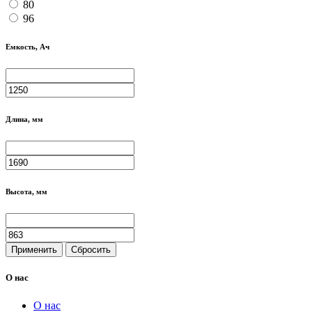
80
96
Емкость, Ач
Длина, мм
Высота, мм
Применить
Сбросить
О нас
О нас