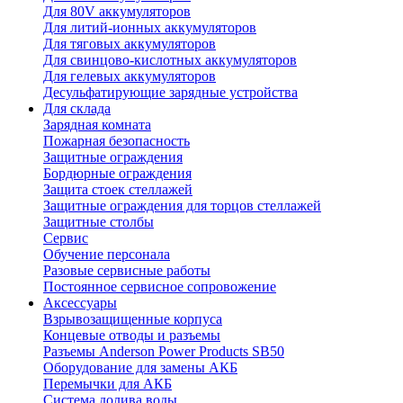
Для 80V аккумуляторов
Для литий-ионных аккумуляторов
Для тяговых аккумуляторов
Для свинцово-кислотных аккумуляторов
Для гелевых аккумуляторов
Десульфатирующие зарядные устройства
Для склада
Зарядная комната
Пожарная безопасность
Защитные ограждения
Бордюрные ограждения
Защита стоек стеллажей
Защитные ограждения для торцов стеллажей
Защитные столбы
Сервис
Обучение персонала
Разовые сервисные работы
Постоянное сервисное сопровожение
Аксессуары
Взрывозащищенные корпуса
Концевые отводы и разъемы
Разъемы Anderson Power Products SB50
Оборудование для замены АКБ
Перемычки для АКБ
Система долива воды