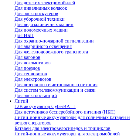
Для детских электромобилей
Для инвалидных колясок
Для электроскутеров
Для уборочной техники
Для ледозаливочных машин
Для поломоечных машин
Для ИБП
Для охранно-пожарной сигнализации
Для аварийного освещения
Для железнодорожного транспорта
Для вагонов
Для локомотивов
Для поездов
Для тепловозов
Для электровозов
Для резервного и автономного питания
Для систем телекоммуникации и связи
Для электростанций
Литий
12В аккумулятор CyberBATT
Для источников бесперебойного питания (ИБП)
Литий-ионные аккумуляторы для солнечных батарей и
ветрогенераторов
Батареи для электровелосипедов и трициклов
Литий-ионные аккумуляторы для электромобилей