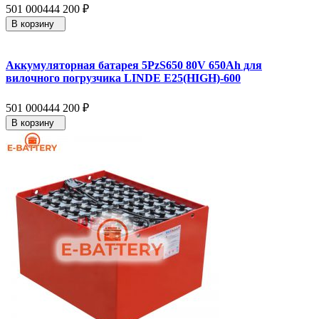
501 000
444 200
₽
В корзину
Аккумуляторная батарея 5PzS650 80V 650Ah для
вилочного погрузчика LINDE E25(HIGH)-600
501 000
444 200
₽
В корзину