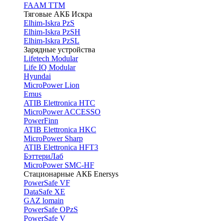
FAAM TTM
Тяговые АКБ Искра
Elhim-Iskra PzS
Elhim-Iskra PzSH
Elhim-Iskra PzSL
Зарядные устройства
Lifetech Modular
Life IQ Modular
Hyundai
MicroPower Lion
Emus
ATIB Elettronica HTC
MicroPower ACCESSO
PowerFinn
ATIB Elettronica HKC
MicroPower Sharp
ATIB Elettronica HFT3
БэттериЛаб
MicroPower SMC-HF
Стационарные АКБ Enersys
PowerSafe VF
DataSafe XE
GAZ lomain
PowerSafe OPzS
PowerSafe V