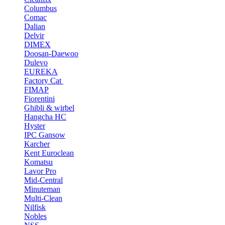
Columbus
Comac
Dalian
Delvir
DIMEX
Doosan-Daewoo
Dulevo
EUREKA
Factory Cat
FIMAP
Fiorentini
Ghibli & wirbel
Hangcha HC
Hyster
IPC Gansow
Karcher
Kent Euroclean
Komatsu
Lavor Pro
Mid-Central
Minuteman
Multi-Clean
Nilfisk
Nobles