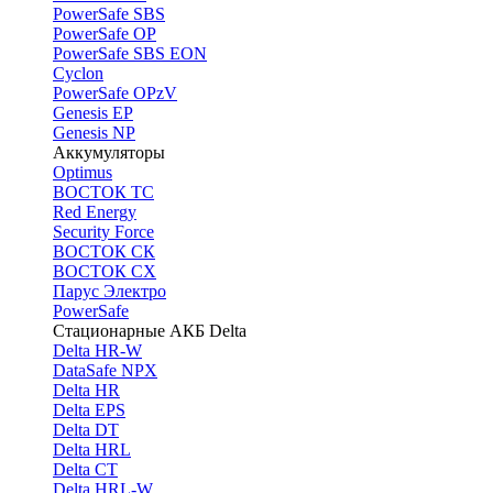
PоwerSafe SBS
PowerSafe OP
PоwerSafe SBS EON
Cyclon
PowerSafe OPzV
Genesis EP
Genesis NP
Аккумуляторы
Optimus
ВОСТОК ТС
Red Energy
Security Force
ВОСТОК СК
ВОСТОК СХ
Парус Электро
PowerSafe
Стационарные АКБ Delta
Delta HR-W
DataSafe NPX
Delta HR
Delta EPS
Delta DT
Delta HRL
Delta CT
Delta HRL-W