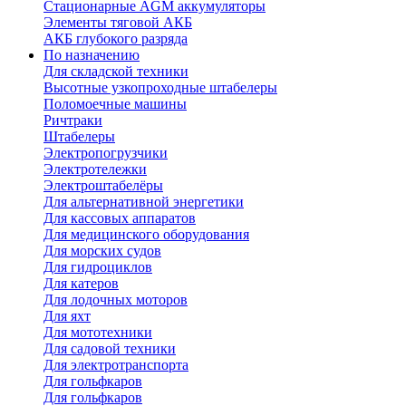
Стационарные AGM аккумуляторы
Элементы тяговой АКБ
АКБ глубокого разряда
По назначению
Для складской техники
Высотные узкопроходные штабелеры
Поломоечные машины
Ричтраки
Штабелеры
Электропогрузчики
Электротележки
Электроштабелёры
Для альтернативной энергетики
Для кассовых аппаратов
Для медицинского оборудования
Для морских судов
Для гидроциклов
Для катеров
Для лодочных моторов
Для яхт
Для мототехники
Для садовой техники
Для электротранспорта
Для гольфкаров
Для гольфкаров