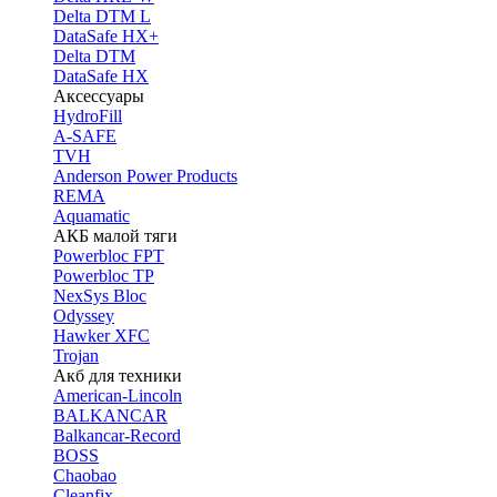
Delta DTM L
DataSafe HX+
Delta DTM
DataSafe HX
Аксессуары
HydroFill
A-SAFE
TVH
Anderson Power Products
REMA
Aquamatic
АКБ малой тяги
Powerbloc FPT
Powerbloc TP
NexSys Bloc
Odyssey
Hawker XFC
Trojan
Акб для техники
American-Lincoln
BALKANCAR
Balkancar-Record
BOSS
Chaobao
Cleanfix