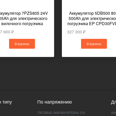
ккумулятор 7PZS805 24V
Аккумулятор 5DB500 8
05Ah для электрического
500Ah для электрическо
вилочного погрузчика
погрузчика EP CPD30FV
JUNGHEINRICH EFG113
7 900 ₽
327 300 ₽
В корзину
В корзину
 типу
По напряжению
Дл
ТЯГОВЫЕ АККУМУЛЯТОРЫ 12V
АК