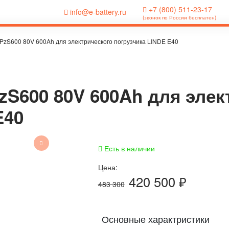
+7 (800) 511-23-17
info@e-battery.ru
(звонок по России бесплатен)
PzS600 80V 600Ah для электрического погрузчика LINDE E40
zS600 80V 600Ah для элек
E40
Есть в наличии
Цена:
420 500
₽
483 300
Основные характристики