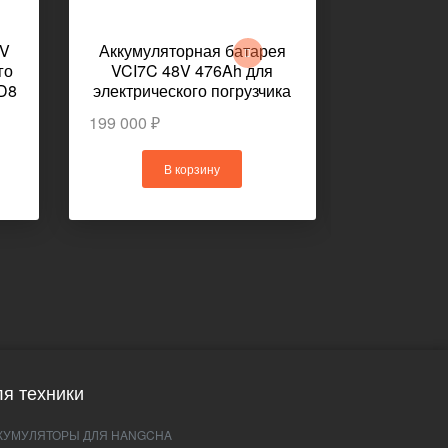
0V
Аккумуляторная батарея
Аккумуля
го
VCI7C 48V 476Ah для
24-D-630
D8
электрического погрузчика
электриче
TOYOTA 8FBE18
погрузчи
199 000 ₽
254 100 ₽
В корзину
В
я техники
КУМУЛЯТОРЫ ДЛЯ HANGCHA