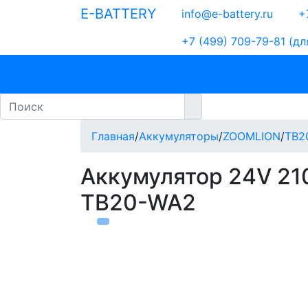
E-BATTERY
info@e-battery.ru
+7
+7 (499) 709-79-81
(дл
Бренды
Аккумуляторы по типу
По
Главная
/
Аккумуляторы
/
ZOOMLION
/
TB2
Аккумулятор 24V 21
TB20-WA2