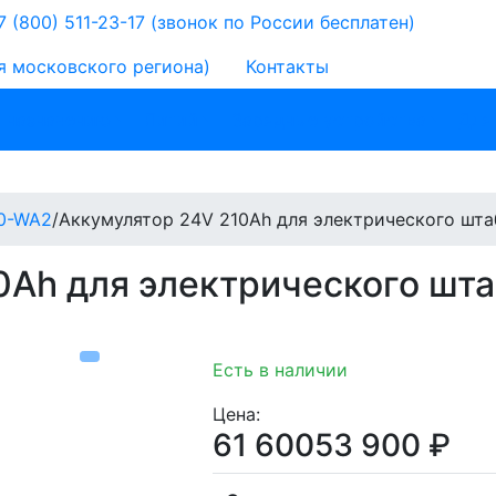
 (800) 511-23-17
(звонок по России бесплатен)
я московского региона)
Контакты
 назначению
Литий
Зарядные устройства
Для
0-WA2
/
Аккумулятор 24V 210Ah для электрического шт
0Ah для электрического ш
Есть в наличии
Цена:
61 600
53 900
₽