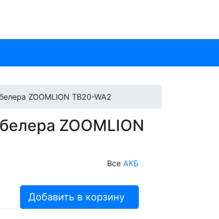
 склада
Аксессуары
абелера ZOOMLION TB20-WA2
табелера ZOOMLION
Все
АКБ
Добавить в корзину