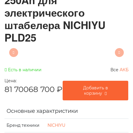
250Ah для
электрического
штабелера NICHIYU
PLD25
Есть в наличии
Все
АКБ
Цена:
81 700
68 700
₽
Добавить в
корзину
Основные характристики
Бренд техники
NICHIYU