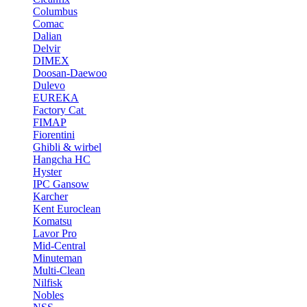
Columbus
Comac
Dalian
Delvir
DIMEX
Doosan-Daewoo
Dulevo
EUREKA
Factory Cat
FIMAP
Fiorentini
Ghibli & wirbel
Hangcha HC
Hyster
IPC Gansow
Karcher
Kent Euroclean
Komatsu
Lavor Pro
Mid-Central
Minuteman
Multi-Clean
Nilfisk
Nobles