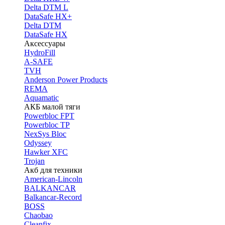
Delta DTM L
DataSafe HX+
Delta DTM
DataSafe HX
Аксессуары
HydroFill
A-SAFE
TVH
Anderson Power Products
REMA
Aquamatic
АКБ малой тяги
Powerbloc FPT
Powerbloc TP
NexSys Bloc
Odyssey
Hawker XFC
Trojan
Акб для техники
American-Lincoln
BALKANCAR
Balkancar-Record
BOSS
Chaobao
Cleanfix