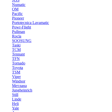
NSS
Numatic
OM
Pacific
Pioneer
Portotecnica Lavamatic
Powr-Flight
Pullman
Rocla
SOOSUNG
Taski
TCM
Tennant
TFN
Tornado
Toyota
TSM
Viper
Windsor
Метлана
Jungheinrich
Still
Linde
Heli
Yale