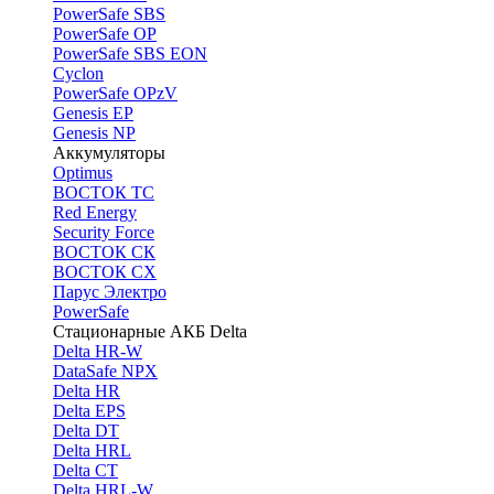
PоwerSafe SBS
PowerSafe OP
PоwerSafe SBS EON
Cyclon
PowerSafe OPzV
Genesis EP
Genesis NP
Аккумуляторы
Optimus
ВОСТОК ТС
Red Energy
Security Force
ВОСТОК СК
ВОСТОК СХ
Парус Электро
PowerSafe
Стационарные АКБ Delta
Delta HR-W
DataSafe NPX
Delta HR
Delta EPS
Delta DT
Delta HRL
Delta CT
Delta HRL-W