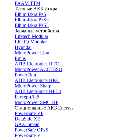
FAAM TTM
Тяговые АКБ Искра
Elhim-Iskra PzS
Elhim-Iskra PzSH
Elhim-Iskra PzSL
Зарядные устройства
Lifetech Modular
Life IQ Modular
Hyundai
MicroPower Lion
Emus
ATIB Elettronica HTC
MicroPower ACCESSO
PowerFinn
ATIB Elettronica HKC
MicroPower Sharp
ATIB Elettronica HFT3
БэттериЛаб
MicroPower SMC-HF
Стационарные АКБ Enersys
PowerSafe VF
DataSafe XE
GAZ lomain
PowerSafe OPzS
PowerSafe V