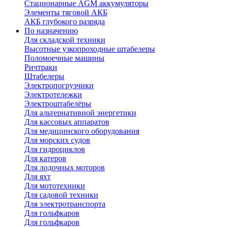
Стационарные AGM аккумуляторы
Элементы тяговой АКБ
АКБ глубокого разряда
По назначению
Для складской техники
Высотные узкопроходные штабелеры
Поломоечные машины
Ричтраки
Штабелеры
Электропогрузчики
Электротележки
Электроштабелёры
Для альтернативной энергетики
Для кассовых аппаратов
Для медицинского оборудования
Для морских судов
Для гидроциклов
Для катеров
Для лодочных моторов
Для яхт
Для мототехники
Для садовой техники
Для электротранспорта
Для гольфкаров
Для гольфкаров