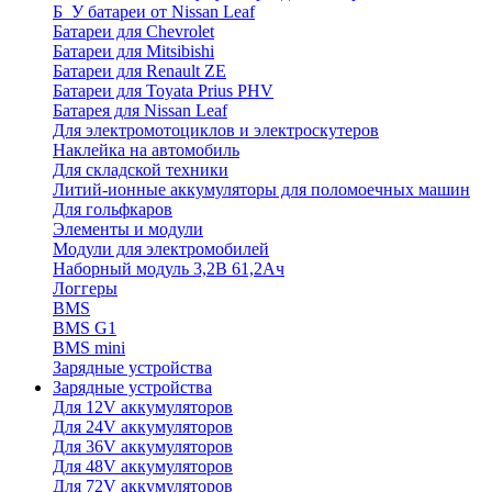
Б_У батареи от Nissan Leaf
Батареи для Chevrolet
Батареи для Mitsibishi
Батареи для Renault ZE
Батареи для Toyata Prius PHV
Батарея для Nissan Leaf
Для электромотоциклов и электроскутеров
Наклейка на автомобиль
Для складской техники
Литий-ионные аккумуляторы для поломоечных машин
Для гольфкаров
Элементы и модули
Модули для электромобилей
Наборный модуль 3,2В 61,2Ач
Логгеры
BMS
BMS G1
BMS mini
Зарядные устройства
Зарядные устройства
Для 12V аккумуляторов
Для 24V аккумуляторов
Для 36V аккумуляторов
Для 48V аккумуляторов
Для 72V аккумуляторов