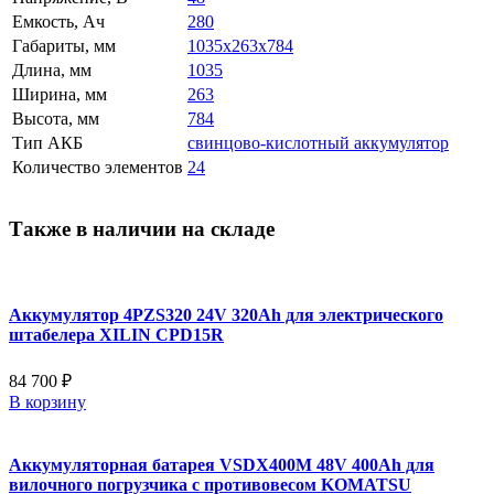
Емкость, Ач
280
Габариты, мм
1035x263x784
Длина, мм
1035
Ширина, мм
263
Высота, мм
784
Тип АКБ
свинцово-кислотный аккумулятор
Количество элементов
24
Также в наличии на складе
Аккумулятор 4PZS320 24V 320Ah для электрического
штабелера XILIN CPD15R
84 700 ₽
В корзину
Аккумуляторная батарея VSDX400M 48V 400Ah для
вилочного погрузчика с противовесом KOMATSU