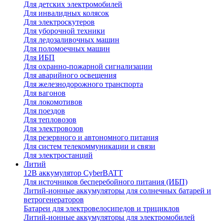
Для детских электромобилей
Для инвалидных колясок
Для электроскутеров
Для уборочной техники
Для ледозаливочных машин
Для поломоечных машин
Для ИБП
Для охранно-пожарной сигнализации
Для аварийного освещения
Для железнодорожного транспорта
Для вагонов
Для локомотивов
Для поездов
Для тепловозов
Для электровозов
Для резервного и автономного питания
Для систем телекоммуникации и связи
Для электростанций
Литий
12В аккумулятор CyberBATT
Для источников бесперебойного питания (ИБП)
Литий-ионные аккумуляторы для солнечных батарей и
ветрогенераторов
Батареи для электровелосипедов и трициклов
Литий-ионные аккумуляторы для электромобилей