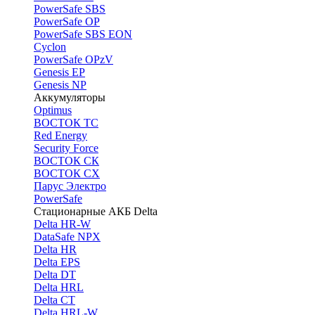
PоwerSafe SBS
PowerSafe OP
PоwerSafe SBS EON
Cyclon
PowerSafe OPzV
Genesis EP
Genesis NP
Аккумуляторы
Optimus
ВОСТОК ТС
Red Energy
Security Force
ВОСТОК СК
ВОСТОК СХ
Парус Электро
PowerSafe
Стационарные АКБ Delta
Delta HR-W
DataSafe NPX
Delta HR
Delta EPS
Delta DT
Delta HRL
Delta CT
Delta HRL-W