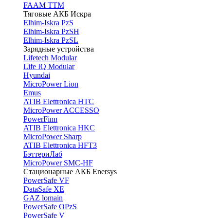
FAAM TTM
Тяговые АКБ Искра
Elhim-Iskra PzS
Elhim-Iskra PzSH
Elhim-Iskra PzSL
Зарядные устройства
Lifetech Modular
Life IQ Modular
Hyundai
MicroPower Lion
Emus
ATIB Elettronica HTC
MicroPower ACCESSO
PowerFinn
ATIB Elettronica HKC
MicroPower Sharp
ATIB Elettronica HFT3
БэттериЛаб
MicroPower SMC-HF
Стационарные АКБ Enersys
PowerSafe VF
DataSafe XE
GAZ lomain
PowerSafe OPzS
PowerSafe V