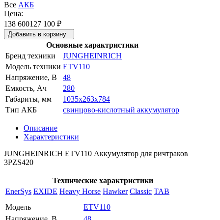
Все
АКБ
Цена:
138 600
127 100
₽
Добавить в корзину
Основные характристики
Бренд техники
JUNGHEINRICH
Модель техники
ETV110
Напряжение, В
48
Емкость, Ач
280
Габариты, мм
1035x263x784
Тип АКБ
свинцово-кислотный аккумулятор
Описание
Характеристики
JUNGHEINRICH ETV110 Аккумулятор для ричтраков
3PZS420
Технические характристики
EnerSys
EXIDE
Heavy Horse
Hawker
Classic
TAB
Модель
ETV110
Напряжение, В
48