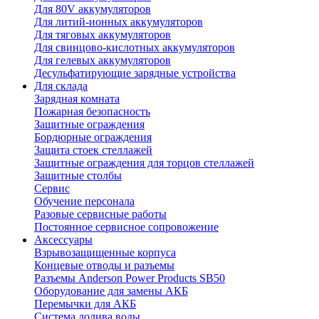
Для 80V аккумуляторов
Для литий-ионных аккумуляторов
Для тяговых аккумуляторов
Для свинцово-кислотных аккумуляторов
Для гелевых аккумуляторов
Десульфатирующие зарядные устройства
Для склада
Зарядная комната
Пожарная безопасность
Защитные ограждения
Бордюрные ограждения
Защита стоек стеллажей
Защитные ограждения для торцов стеллажей
Защитные столбы
Сервис
Обучение персонала
Разовые сервисные работы
Постоянное сервисное сопровожение
Аксессуары
Взрывозащищенные корпуса
Концевые отводы и разъемы
Разъемы Anderson Power Products SB50
Оборудование для замены АКБ
Перемычки для АКБ
Система долива воды