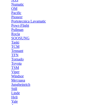
NSS
Numatic
OM
Pacific
Pioneer
Portotecnica Lavamatic
Powr-Flight
Pullman
Rocla
SOOSUNG
Taski
TCM
Tennant
TFN
Tornado
Toyota
TSM
Viper
Windsor
Метлана
Jungheinrich
Still
Linde
Heli
Yale