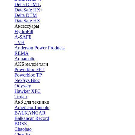
Delta DTM L
DataSafe HX+
Delta DTM
DataSafe HX
Аксессуары
HydroFill
A-SAFE
TVH
Anderson Power Products
REMA
Aquamatic
АКБ малой тяги
Powerbloc FPT
Powerbloc TP
NexSys Bloc
Odyssey
Hawker XFC
Trojan
Акб для техники
American-Lincoln
BALKANCAR
Balkancar-Record
BOSS
Chaobao
Cleanfix