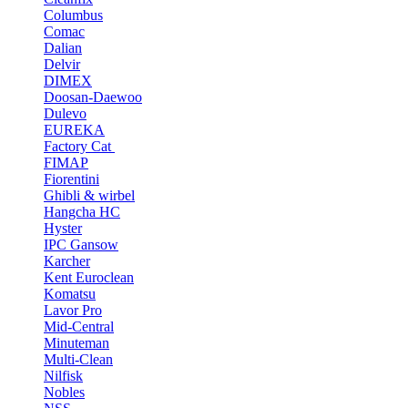
Columbus
Comac
Dalian
Delvir
DIMEX
Doosan-Daewoo
Dulevo
EUREKA
Factory Cat
FIMAP
Fiorentini
Ghibli & wirbel
Hangcha HC
Hyster
IPC Gansow
Karcher
Kent Euroclean
Komatsu
Lavor Pro
Mid-Central
Minuteman
Multi-Clean
Nilfisk
Nobles