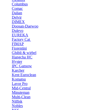
Columbus
Comac
Dalian
Delvir
DIMEX
Doosan-Daewoo
Dulevo
EUREKA
Factory Cat
FIMAP
Fiorentini
Ghibli & wirbel
Hangcha HC
Hyster
IPC Gansow
Karcher
Kent Euroclean
Komatsu
Lavor Pro
Mid-Central
Minuteman
Multi-Clean
Nilfisk
Nobles