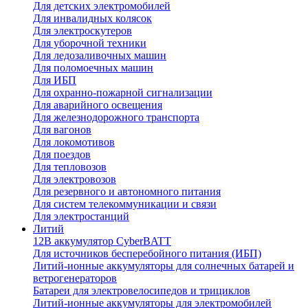
Для детских электромобилей
Для инвалидных колясок
Для электроскутеров
Для уборочной техники
Для ледозаливочных машин
Для поломоечных машин
Для ИБП
Для охранно-пожарной сигнализации
Для аварийного освещения
Для железнодорожного транспорта
Для вагонов
Для локомотивов
Для поездов
Для тепловозов
Для электровозов
Для резервного и автономного питания
Для систем телекоммуникации и связи
Для электростанций
Литий
12В аккумулятор CyberBATT
Для источников бесперебойного питания (ИБП)
Литий-ионные аккумуляторы для солнечных батарей и
ветрогенераторов
Батареи для электровелосипедов и трициклов
Литий-ионные аккумуляторы для электромобилей