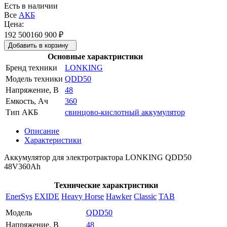
Есть в наличии
Все
АКБ
Цена:
192 500
160 900
₽
Добавить в корзину
Основные характристики
Бренд техники
LONKING
Модель техники
QDD50
Напряжение, В
48
Емкость, Ач
360
Тип АКБ
свинцово-кислотный аккумулятор
Описание
Характеристики
Аккумулятор для электротрактора LONKING QDD50
48V360Ah
Технические характристики
EnerSys
EXIDE
Heavy Horse
Hawker
Classic
TAB
Модель
QDD50
Напряжение, В
48