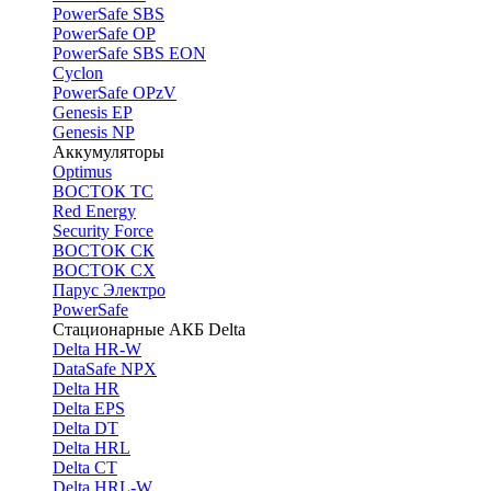
PоwerSafe SBS
PowerSafe OP
PоwerSafe SBS EON
Cyclon
PowerSafe OPzV
Genesis EP
Genesis NP
Аккумуляторы
Optimus
ВОСТОК ТС
Red Energy
Security Force
ВОСТОК СК
ВОСТОК СХ
Парус Электро
PowerSafe
Стационарные АКБ Delta
Delta HR-W
DataSafe NPX
Delta HR
Delta EPS
Delta DT
Delta HRL
Delta CT
Delta HRL-W