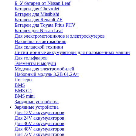
Б_У батареи от Nissan Leaf
Батареи для Chevrolet
Батареи для Mitsibishi
Батареи для Renault ZE
Батареи для Toyata Prius PHV
Батарея для Nissan Leaf
Для электромотоциклов и электроскутеров
Наклейка на автомобиль
Для складской техники
Литий-ионные аккумуляторы для поломоечных машин
Для гольфкаров
Элементы и модули
Модули для электромобилей
Наборный модуль 3,2В 61,2Ач
Логгеры
BMS
BMS G1
BMS mini
Зарядные устройства
Зарядные устройства
Для 12V аккумуляторов
Для 24V аккумуляторов
Для 36V аккумуляторов
Для 48V аккумуляторов
Для 72V аккумуляторов