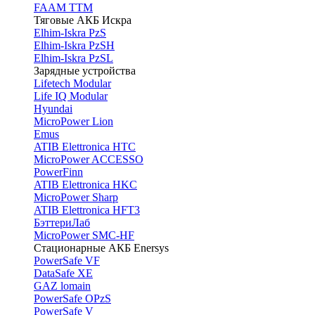
FAAM TTM
Тяговые АКБ Искра
Elhim-Iskra PzS
Elhim-Iskra PzSH
Elhim-Iskra PzSL
Зарядные устройства
Lifetech Modular
Life IQ Modular
Hyundai
MicroPower Lion
Emus
ATIB Elettronica HTC
MicroPower ACCESSO
PowerFinn
ATIB Elettronica HKC
MicroPower Sharp
ATIB Elettronica HFT3
БэттериЛаб
MicroPower SMC-HF
Стационарные АКБ Enersys
PowerSafe VF
DataSafe XE
GAZ lomain
PowerSafe OPzS
PowerSafe V