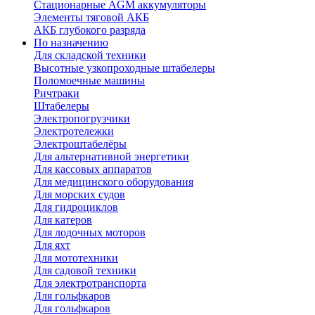
Стационарные AGM аккумуляторы
Элементы тяговой АКБ
АКБ глубокого разряда
По назначению
Для складской техники
Высотные узкопроходные штабелеры
Поломоечные машины
Ричтраки
Штабелеры
Электропогрузчики
Электротележки
Электроштабелёры
Для альтернативной энергетики
Для кассовых аппаратов
Для медицинского оборудования
Для морских судов
Для гидроциклов
Для катеров
Для лодочных моторов
Для яхт
Для мототехники
Для садовой техники
Для электротранспорта
Для гольфкаров
Для гольфкаров