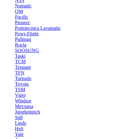
NSS
Numatic
OM
Pacific
Pioneer
Portotecnica Lavamatic
Powr-Flight
Pullman
Rocla
SOOSUNG
Taski
TCM
Tennant
TFN
Tornado
Toyota
TSM
Viper
Windsor
Метлана
Jungheinrich
Still
Linde
Heli
Yale