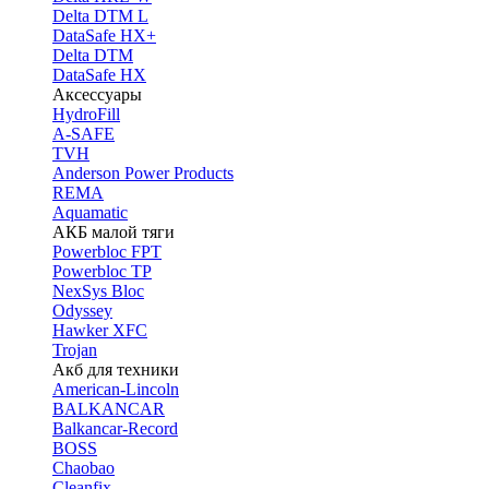
Delta DTM L
DataSafe HX+
Delta DTM
DataSafe HX
Аксессуары
HydroFill
A-SAFE
TVH
Anderson Power Products
REMA
Aquamatic
АКБ малой тяги
Powerbloc FPT
Powerbloc TP
NexSys Bloc
Odyssey
Hawker XFC
Trojan
Акб для техники
American-Lincoln
BALKANCAR
Balkancar-Record
BOSS
Chaobao
Cleanfix