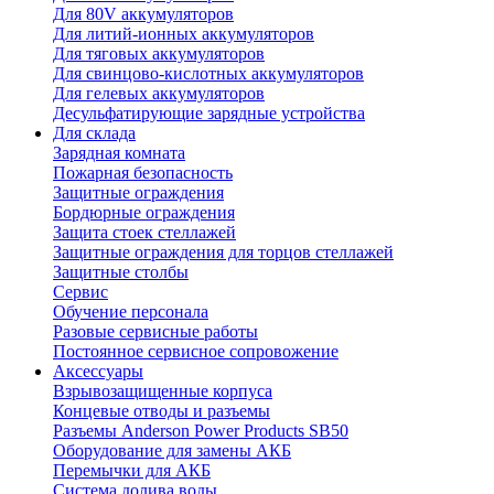
Для 80V аккумуляторов
Для литий-ионных аккумуляторов
Для тяговых аккумуляторов
Для свинцово-кислотных аккумуляторов
Для гелевых аккумуляторов
Десульфатирующие зарядные устройства
Для склада
Зарядная комната
Пожарная безопасность
Защитные ограждения
Бордюрные ограждения
Защита стоек стеллажей
Защитные ограждения для торцов стеллажей
Защитные столбы
Сервис
Обучение персонала
Разовые сервисные работы
Постоянное сервисное сопровожение
Аксессуары
Взрывозащищенные корпуса
Концевые отводы и разъемы
Разъемы Anderson Power Products SB50
Оборудование для замены АКБ
Перемычки для АКБ
Система долива воды