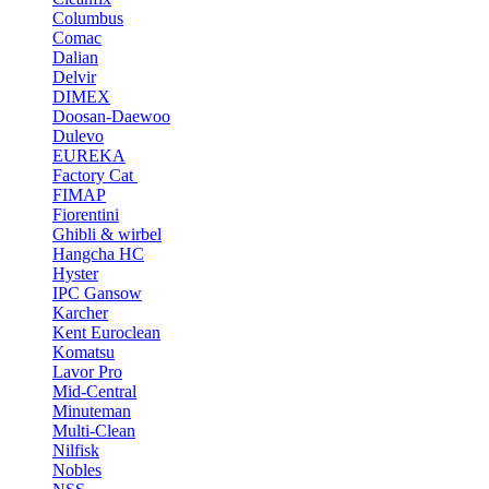
Columbus
Comac
Dalian
Delvir
DIMEX
Doosan-Daewoo
Dulevo
EUREKA
Factory Cat
FIMAP
Fiorentini
Ghibli & wirbel
Hangcha HC
Hyster
IPC Gansow
Karcher
Kent Euroclean
Komatsu
Lavor Pro
Mid-Central
Minuteman
Multi-Clean
Nilfisk
Nobles