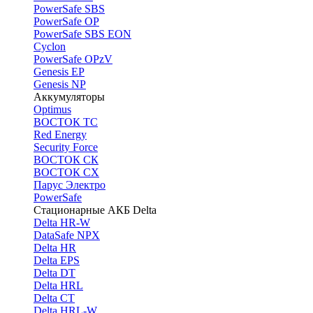
PоwerSafe SBS
PowerSafe OP
PоwerSafe SBS EON
Cyclon
PowerSafe OPzV
Genesis EP
Genesis NP
Аккумуляторы
Optimus
ВОСТОК ТС
Red Energy
Security Force
ВОСТОК СК
ВОСТОК СХ
Парус Электро
PowerSafe
Стационарные АКБ Delta
Delta HR-W
DataSafe NPX
Delta HR
Delta EPS
Delta DT
Delta HRL
Delta CT
Delta HRL-W