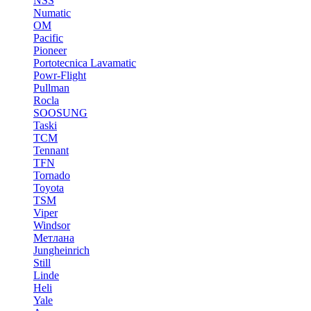
NSS
Numatic
OM
Pacific
Pioneer
Portotecnica Lavamatic
Powr-Flight
Pullman
Rocla
SOOSUNG
Taski
TCM
Tennant
TFN
Tornado
Toyota
TSM
Viper
Windsor
Метлана
Jungheinrich
Still
Linde
Heli
Yale