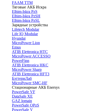
FAAM TTM
Тяговые АКБ Искра
Elhim-Iskra PzS
Elhim-Iskra PzSH
Elhim-Iskra PzSL
Зарядные устройства
Lifetech Modular
Life IQ Modular
Hyundai
MicroPower Lion
Emus
ATIB Elettronica HTC
MicroPower ACCESSO
PowerFinn
ATIB Elettronica HKC
MicroPower Sharp
ATIB Elettronica HFT3
БэттериЛаб
MicroPower SMC-HF
Стационарные АКБ Enersys
PowerSafe VF
DataSafe XE
GAZ lomain
PowerSafe OPzS
PowerSafe V