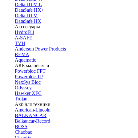
Delta DTM L
DataSafe HX+
Delta DTM
DataSafe HX
Аксессуары
HydroFill
A-SAFE
TVH
Anderson Power Products
REMA
Aquamatic
АКБ малой тяги
Powerbloc FPT
Powerbloc TP
NexSys Bloc
Odyssey
Hawker XFC
Trojan
Акб для техники
American-Lincoln
BALKANCAR
Balkancar-Record
BOSS
Chaobao
Cleanfix