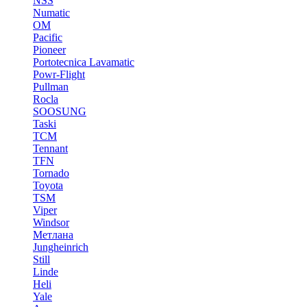
NSS
Numatic
OM
Pacific
Pioneer
Portotecnica Lavamatic
Powr-Flight
Pullman
Rocla
SOOSUNG
Taski
TCM
Tennant
TFN
Tornado
Toyota
TSM
Viper
Windsor
Метлана
Jungheinrich
Still
Linde
Heli
Yale