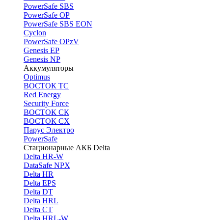
PоwerSafe SBS
PowerSafe OP
PоwerSafe SBS EON
Cyclon
PowerSafe OPzV
Genesis EP
Genesis NP
Аккумуляторы
Optimus
ВОСТОК ТС
Red Energy
Security Force
ВОСТОК СК
ВОСТОК СХ
Парус Электро
PowerSafe
Стационарные АКБ Delta
Delta HR-W
DataSafe NPX
Delta HR
Delta EPS
Delta DT
Delta HRL
Delta CT
Delta HRL-W