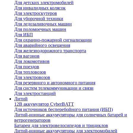
Для детских электромобилей
Для инвалидных колясок
Для электроскутеров
Для уборочной техники
Для ледозаливочных машин
Для поломоечных машин
Для ИБП
Для охранно-пожарной сигнализации
Для аварийного освещения
Для железнодорожного транспорта
Для вагонов
Для локомотивов
Для поездов
Для тепловозов
Для электровозов
Для резервного и автономного питания
Для систем телекоммуникации и связи
Для электростанций
Литий
12В аккумулятор CyberBATT
Для источников бесперебойного питания (ИБП)
Литий-ионные аккумуляторы для солнечных батарей и
ветрогенераторов
Батареи для электровелосипедов и трициклов
Литий-ионные аккумуляторы для электромобилей