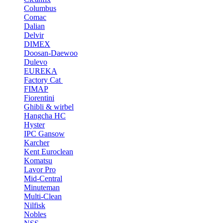
Columbus
Comac
Dalian
Delvir
DIMEX
Doosan-Daewoo
Dulevo
EUREKA
Factory Cat
FIMAP
Fiorentini
Ghibli & wirbel
Hangcha HC
Hyster
IPC Gansow
Karcher
Kent Euroclean
Komatsu
Lavor Pro
Mid-Central
Minuteman
Multi-Clean
Nilfisk
Nobles