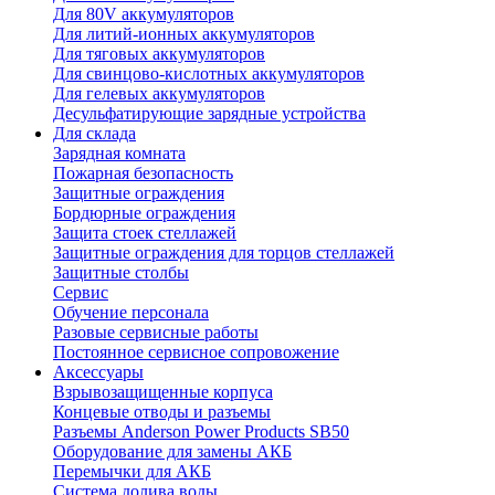
Для 80V аккумуляторов
Для литий-ионных аккумуляторов
Для тяговых аккумуляторов
Для свинцово-кислотных аккумуляторов
Для гелевых аккумуляторов
Десульфатирующие зарядные устройства
Для склада
Зарядная комната
Пожарная безопасность
Защитные ограждения
Бордюрные ограждения
Защита стоек стеллажей
Защитные ограждения для торцов стеллажей
Защитные столбы
Сервис
Обучение персонала
Разовые сервисные работы
Постоянное сервисное сопровожение
Аксессуары
Взрывозащищенные корпуса
Концевые отводы и разъемы
Разъемы Anderson Power Products SB50
Оборудование для замены АКБ
Перемычки для АКБ
Система долива воды