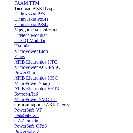
FAAM TTM
Тяговые АКБ Искра
Elhim-Iskra PzS
Elhim-Iskra PzSH
Elhim-Iskra PzSL
Зарядные устройства
Lifetech Modular
Life IQ Modular
Hyundai
MicroPower Lion
Emus
ATIB Elettronica HTC
MicroPower ACCESSO
PowerFinn
ATIB Elettronica HKC
MicroPower Sharp
ATIB Elettronica HFT3
БэттериЛаб
MicroPower SMC-HF
Стационарные АКБ Enersys
PowerSafe VF
DataSafe XE
GAZ lomain
PowerSafe OPzS
PowerSafe V