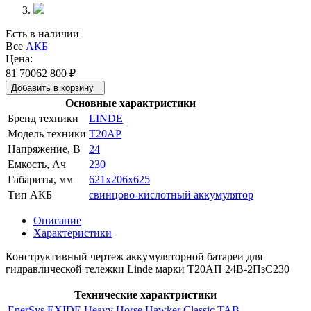
Есть в наличии
Все
АКБ
Цена:
81 700
62 800
₽
Добавить в корзину
Основные характристики
Бренд техники
LINDE
Модель техники
T20AP
Напряжение, В
24
Емкость, Ач
230
Габариты, мм
621x206x625
Тип АКБ
свинцово-кислотный аккумулятор
Описание
Характеристики
Конструктивный чертеж аккумуляторной батареи для
гидравлической тележки Linde марки Т20АП 24В-2ПзС230
Технические характристики
EnerSys
EXIDE
Heavy Horse
Hawker
Classic
TAB