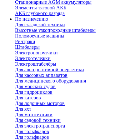
Стационарные AGM аккумуляторы
Элементы тяговой АКБ
АКБ глубокого разряда
По назначению
Для складской техники
Высотные узкопроходные штабелеры
Поломоечные машины
Ричтраки
Штабелеры
Электропогрузчики
Электротележки
Электроштабелёры
Для альтернативной энергетики
Для кассовых аппаратов
Для медицинского оборудования
Для морских судов
Для гидроциклов
Для катеров
Для лодочных моторов
Для яхт
Для мототехники
Для садовой техники
Для электротранспорта
Для гольфкаров
Для гольфкаров