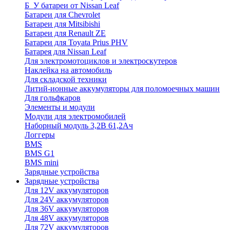
Б_У батареи от Nissan Leaf
Батареи для Chevrolet
Батареи для Mitsibishi
Батареи для Renault ZE
Батареи для Toyata Prius PHV
Батарея для Nissan Leaf
Для электромотоциклов и электроскутеров
Наклейка на автомобиль
Для складской техники
Литий-ионные аккумуляторы для поломоечных машин
Для гольфкаров
Элементы и модули
Модули для электромобилей
Наборный модуль 3,2В 61,2Ач
Логгеры
BMS
BMS G1
BMS mini
Зарядные устройства
Зарядные устройства
Для 12V аккумуляторов
Для 24V аккумуляторов
Для 36V аккумуляторов
Для 48V аккумуляторов
Для 72V аккумуляторов