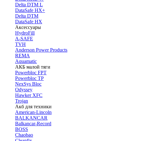
Delta DTM L
DataSafe HX+
Delta DTM
DataSafe HX
Аксессуары
HydroFill
A-SAFE
TVH
Anderson Power Products
REMA
Aquamatic
АКБ малой тяги
Powerbloc FPT
Powerbloc TP
NexSys Bloc
Odyssey
Hawker XFC
Trojan
Акб для техники
American-Lincoln
BALKANCAR
Balkancar-Record
BOSS
Chaobao
Cleanfix