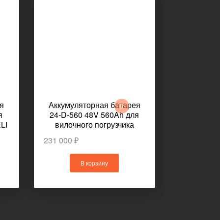
я
Аккумуляторная батарея
Аккумуля
я
24-D-560 48V 560Ah для
6PzB480
LI
вилочного погрузчика
электриче
LiuGong CLG2025A-S
TOYO
231 000 ₽
199 000 ₽
В корзину
В