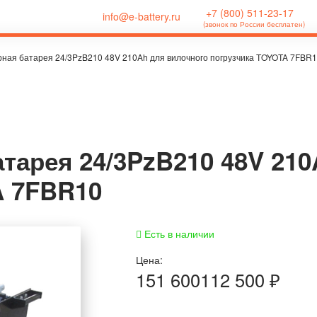
+7 (800) 511-23-17
info@e-battery.ru
(звонок по России бесплатен)
рная батарея 24/3PzB210 48V 210Ah для вилочного погрузчика TOYOTA 7FBR
тарея 24/3PzB210 48V 21
A 7FBR10
Есть в наличии
Цена:
151 600
112 500
₽