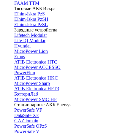
FAAM TTM
Тяговые АКБ Искра
Elhim-Iskra PzS
Elhim-Iskra PzSH
Elhim-Iskra PzSL
Зарядные устройства
Lifetech Modular
Life IQ Modular
Hyundai
MicroPower Lion
Emus
ATIB Elettronica HTC
MicroPower ACCESSO
PowerFinn
ATIB Elettronica HKC
MicroPower Sharp
ATIB Elettronica HFT3
БэттериЛаб
MicroPower SMC-HF
Стационарные АКБ Enersys
PowerSafe VF
DataSafe XE
GAZ lomain
PowerSafe OPzS
PowerSafe V