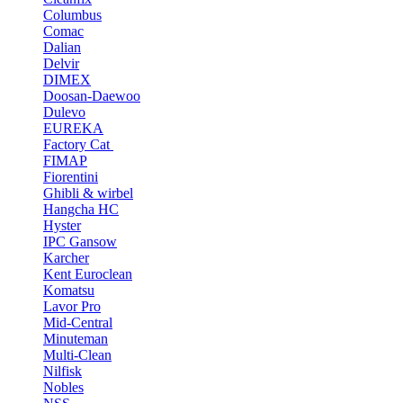
Columbus
Comac
Dalian
Delvir
DIMEX
Doosan-Daewoo
Dulevo
EUREKA
Factory Cat
FIMAP
Fiorentini
Ghibli & wirbel
Hangcha HC
Hyster
IPC Gansow
Karcher
Kent Euroclean
Komatsu
Lavor Pro
Mid-Central
Minuteman
Multi-Clean
Nilfisk
Nobles