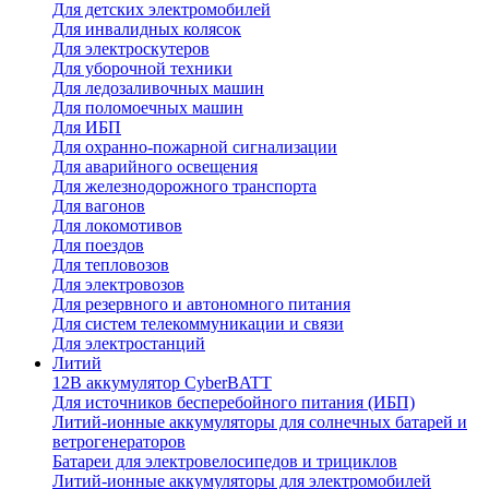
Для детских электромобилей
Для инвалидных колясок
Для электроскутеров
Для уборочной техники
Для ледозаливочных машин
Для поломоечных машин
Для ИБП
Для охранно-пожарной сигнализации
Для аварийного освещения
Для железнодорожного транспорта
Для вагонов
Для локомотивов
Для поездов
Для тепловозов
Для электровозов
Для резервного и автономного питания
Для систем телекоммуникации и связи
Для электростанций
Литий
12В аккумулятор CyberBATT
Для источников бесперебойного питания (ИБП)
Литий-ионные аккумуляторы для солнечных батарей и
ветрогенераторов
Батареи для электровелосипедов и трициклов
Литий-ионные аккумуляторы для электромобилей