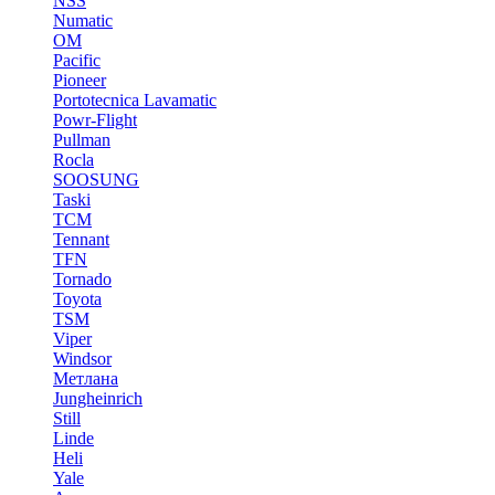
NSS
Numatic
OM
Pacific
Pioneer
Portotecnica Lavamatic
Powr-Flight
Pullman
Rocla
SOOSUNG
Taski
TCM
Tennant
TFN
Tornado
Toyota
TSM
Viper
Windsor
Метлана
Jungheinrich
Still
Linde
Heli
Yale