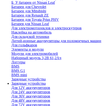
Б_У батареи от Nissan Leaf
Батареи для Chevrolet
Батареи для Mitsibishi
Батареи для Renault ZE
Батареи для Toyata Prius PHV
Батарея для Nissan Leaf
Для электромотоциклов и электроскутеров
Наклейка на автомобиль
Для складской техники
Литий-ионные аккумуляторы для поломоечных машин
Для гольфкаров
Элементы и модули
Модули для электромобилей
Наборный модуль 3,2В 61,2Ач
Логгеры
BMS
BMS G1
BMS mini
Зарядные устройства
Зарядные устройства
Для 12V аккумуляторов
Для 24V аккумуляторов
Для 36V аккумуляторов
Для 48V аккумуляторов
Для 72V аккумуляторов