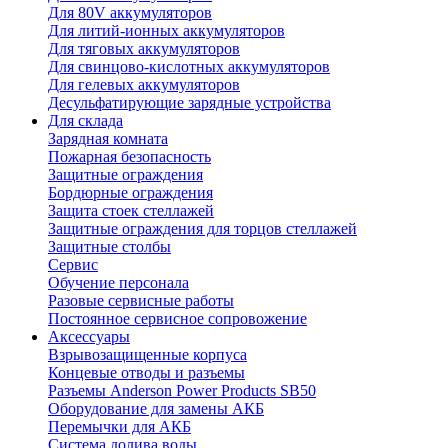
Для 80V аккумуляторов
Для литий-ионных аккумуляторов
Для тяговых аккумуляторов
Для свинцово-кислотных аккумуляторов
Для гелевых аккумуляторов
Десульфатирующие зарядные устройства
Для склада
Зарядная комната
Пожарная безопасность
Защитные ограждения
Бордюрные ограждения
Защита стоек стеллажей
Защитные ограждения для торцов стеллажей
Защитные столбы
Сервис
Обучение персонала
Разовые сервисные работы
Постоянное сервисное сопровожение
Аксессуары
Взрывозащищенные корпуса
Концевые отводы и разъемы
Разъемы Anderson Power Products SB50
Оборудование для замены АКБ
Перемычки для АКБ
Система долива воды