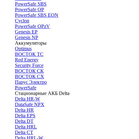
PоwerSafe SBS
PowerSafe OP
PоwerSafe SBS EON
Cyclon
PowerSafe OPzV
Genesis EP
Genesis NP
Аккумуляторы
Optimus
ВОСТОК ТС
Red Energy
Security Force
ВОСТОК СК
ВОСТОК СХ
Парус Электро
PowerSafe
Стационарные АКБ Delta
Delta HR-W
DataSafe NPX
Delta HR
Delta EPS
Delta DT
Delta HRL
Delta CT
Delta HRL-W