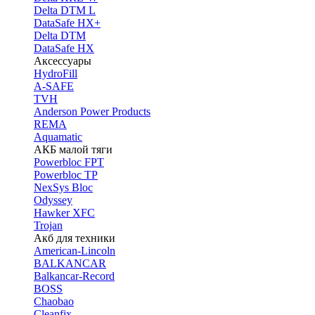
Delta DTM L
DataSafe HX+
Delta DTM
DataSafe HX
Аксессуары
HydroFill
A-SAFE
TVH
Anderson Power Products
REMA
Aquamatic
АКБ малой тяги
Powerbloc FPT
Powerbloc TP
NexSys Bloc
Odyssey
Hawker XFC
Trojan
Акб для техники
American-Lincoln
BALKANCAR
Balkancar-Record
BOSS
Chaobao
Cleanfix