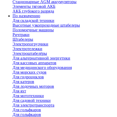
Стационарные AGM аккумуляторы
Элементы тяговой АКБ
АКБ глубокого разряда
По назначению
Для складской техники
Высотные узкопроходные штабелеры
Поломоечные машины
Ричтраки
Штабелеры
Электропогрузчики
Электротележки
Электроштабелёры
Для альтернативной энергетики
Для кассовых аппаратов
Для медицинского оборудования
Для морских судов
Для гидроциклов
Для катеров
Для лодочных моторов
Для яхт
Для мототехники
Для садовой техники
Для электротранспорта
Для гольфкаров
Для гольфкаров